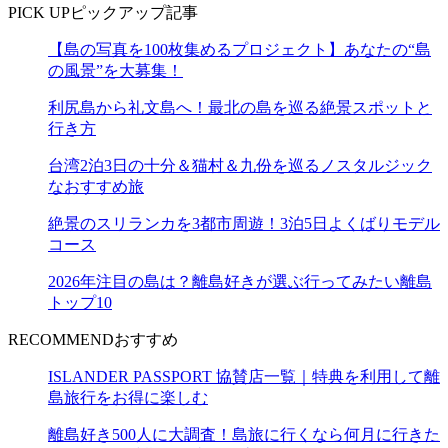
PICK UP
ピックアップ記事
【島の写真を100枚集めるプロジェクト】あなたの“島
の風景”を大募集！
利尻島から礼文島へ！最北の島を巡る絶景スポットと
行き方
台湾2泊3日の十分＆猫村＆九份を巡るノスタルジック
なおすすめ旅
絶景のスリランカを3都市周遊！3泊5日よくばりモデル
コース
2026年注目の島は？離島好きが選ぶ行ってみたい離島
トップ10
RECOMMEND
おすすめ
ISLANDER PASSPORT 協賛店一覧｜特典を利用して離
島旅行をお得に楽しむ
離島好き500人に大調査！島旅に行くなら何月に行きた