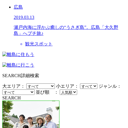
広島
2019.03.13
瀬戸内海に浮かぶ癒しの“うさぎ島”。広島「大久野
島」へプチ旅♪
観光スポット
SEARCH
詳細検索
大エリア：
小エリア：
ジャンル：
並び順 ：
SEARCH