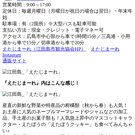
営業時間：9:00～17:00
定休日：毎週月曜日（月曜日が祝日の場合は翌日）・年末年
始
駐車場：有（2箇所）※大型バスも駐車可能
支払い方法：現金・クレジット・電子マネー可
アクセス：広島市中心部から車で1時間15分／三高港・小用
港から車で15分／切串港から車で20分
えたじまーれ（江田島市観光協会HP）
えたじまーれ
Instagram
通販サイト
『えたじまーれ』内はこんな感じ！
産直の新鮮な野菜や特産品の柑橘類（秋から春）も人気！
お土産に人気のネーブルマーマレードやジャムなどの加工
品、手土産のお菓子類も！人気急上昇中のマスコットキャラ
クター・えたぼうの「えたぼうクッキー」も食べてみんちゃ
い♪