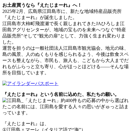
お土産買うなら『えたじまーれ』へ！
2025年2月、広島県江田島市に、新たな地域特産品販売所
『えたじまーれ』が誕生しました。
江田島市大柿町飛渡瀬で長く親しまれてきたJAひろしま江
田島アグリセンターが、地域の宝ものを未来へつなぐ“特産
品販売所”そして“観光の扉”として、力強く生まれ変わりま
した。
運営を担うのは一般社団法人江田島市観光協会。地元の味、
島の風景、人のぬくもりを感じられるよう、今後は飲食スペ
ースも整えながら、市民も、旅人も、こどもから大人までだ
れもがふらっと立ち寄り、心がほっとほどける――そんな場
所を目指しています。
『えたじまーれ』という名前に込めた、私たちの願い。
約400件もの応募の中から選ばれ
たこの名前には、江田島を愛する人々の思いがぎゅっと詰ま
っています。
『えたじまーれ』は、
①江田島 × マーレ（イタリア語で“海”）