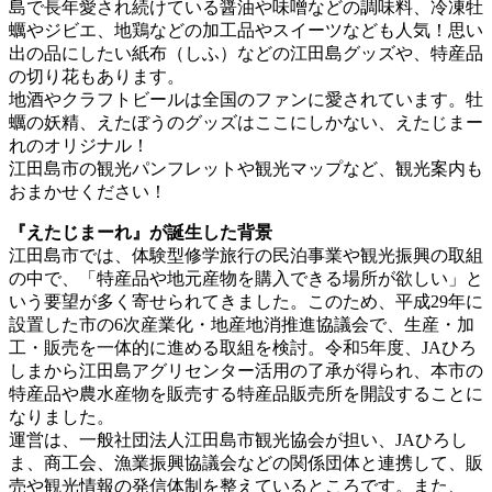
島で長年愛され続けている醤油や味噌などの調味料、冷凍牡
蠣やジビエ、地鶏などの加工品やスイーツなども人気！思い
出の品にしたい紙布（しふ）などの江田島グッズや、特産品
の切り花もあります。
地酒やクラフトビールは全国のファンに愛されています。牡
蠣の妖精、えたぼうのグッズはここにしかない、えたじまー
れのオリジナル！
江田島市の観光パンフレットや観光マップなど、観光案内も
おまかせください！
『えたじまーれ』が誕生した背景
江田島市では、体験型修学旅行の民泊事業や観光振興の取組
の中で、「特産品や地元産物を購入できる場所が欲しい」と
いう要望が多く寄せられてきました。このため、平成29年に
設置した市の6次産業化・地産地消推進協議会で、生産・加
工・販売を一体的に進める取組を検討。令和5年度、JAひろ
しまから江田島アグリセンター活用の了承が得られ、本市の
特産品や農水産物を販売する特産品販売所を開設することに
なりました。
運営は、一般社団法人江田島市観光協会が担い、JAひろし
ま、商工会、漁業振興協議会などの関係団体と連携して、販
売や観光情報の発信体制を整えているところです。また、