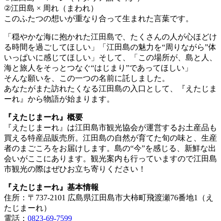
②江田島 × 周れ（まわれ）
このふたつの想いが重なり合って生まれた言葉です。
「穏やかな海に抱かれた江田島で、たくさんの人が心ほどけ
る時間を過ごしてほしい」「江田島の魅力を“周りながら”体
いっぱいに感じてほしい」そして、「この場所が、島と人、
海と旅人をそっとつなぐ“はじまり”であってほしい」
そんな願いを、この一つの名前に託しました。
あなたがまた訪れたくなる江田島の入口として、『えたじま
ーれ』から物語が始まります。
『えたじまーれ』概要
『えたじまーれ』は江田島市観光協会が運営するお土産品も
買える特産品販売所。江田島の自然が育てた旬の味と、生産
者のまごころをお届けします。島の“今”を感じる、新鮮な出
会いがここにあります。観光案内も行っていますので江田島
市観光の際はぜひお立ち寄りください！
『えたじまーれ』基本情報
住所：〒737-2101 広島県江田島市大柿町飛渡瀬76番地1（え
たじまーれ）
電話：
0823-69-7599