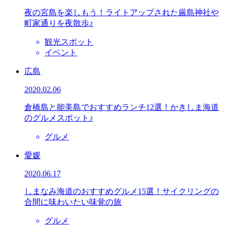
夜の宮島を楽しもう！ライトアップされた厳島神社や
町家通りを夜散歩♪
観光スポット
イベント
広島
2020.02.06
倉橋島と能美島でおすすめランチ12選！かきしま海道
のグルメスポット♪
グルメ
愛媛
2020.06.17
しまなみ海道のおすすめグルメ15選！サイクリングの
合間に味わいたい味覚の旅
グルメ