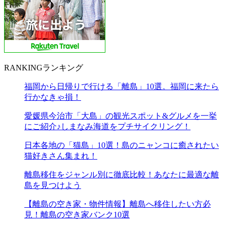
RANKING
ランキング
福岡から日帰りで行ける「離島」10選。福岡に来たら
行かなきゃ損！
愛媛県今治市「大島」の観光スポット&グルメを一挙
にご紹介♪しまなみ海道をプチサイクリング！
日本各地の「猫島」10選！島のニャンコに癒されたい
猫好きさん集まれ！
離島移住をジャンル別に徹底比較！あなたに最適な離
島を見つけよう
【離島の空き家・物件情報】離島へ移住したい方必
見！離島の空き家バンク10選