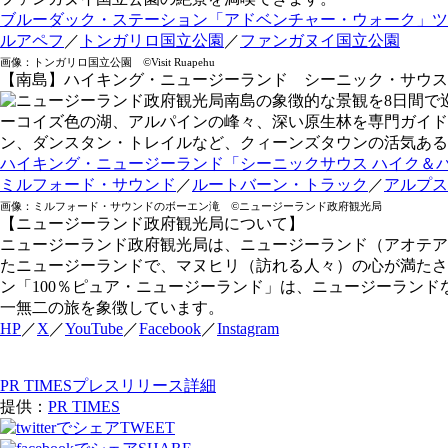
ブルーダック・ステーション「アドベンチャー・ウォーク」ツ
ルアペフ
／
トンガリロ国立公園
／
ファンガヌイ国立公園
画像：トンガリロ国立公園 ©Visit Ruapehu
【南島】ハイキング・ニュージーランド シーニック・サウス
南島の象徴的な景観を8日間で
ーコイズ色の湖、アルパインの峰々、深い原生林を専門ガイド
ン、ダンスタン・トレイルなど、クィーンズタウンの活気ある
ハイキング・ニュージーランド「シーニックサウス ハイク＆
ミルフォード・サウンド
／
ルートバーン・トラック
／
アルプス
画像：ミルフォード・サウンドのボーエン滝 ©ニュージーランド政府観光局
【ニュージーランド政府観光局について】
ニュージーランド政府観光局は、ニュージーランド（アオテア
たニュージーランドで、マヌヒリ（訪れる人々）の心が満たさ
ン「100％ピュア・ニュージーランド」は、ニュージーラン
一無二の旅を象徴しています。
HP
／
X
／
YouTube
／
Facebook
／
Instagram
PR TIMESプレスリリース詳細
提供：
PR TIMES
TWEET