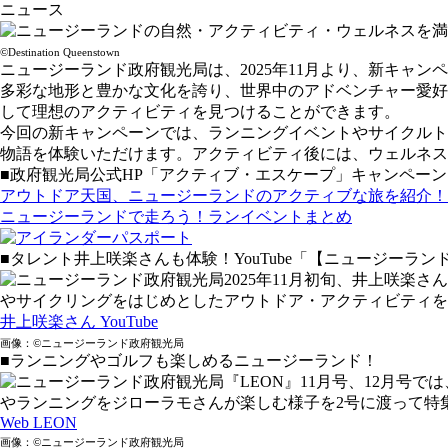
ニュース
©Destination Queenstown
ニュージーランド政府観光局は、2025年11月より、新キャ
多彩な地形と豊かな文化を誇り、世界中のアドベンチャー愛好
して理想のアクティビティを見つけることができます。
今回の新キャンペーンでは、ランニングイベントやサイクルト
物語を体験いただけます。アクティビティ後には、ウェルネス
■政府観光局公式HP「アクティブ・エスケープ」キャンペーン
アウトドア天国、ニュージーランドのアクティブな旅を紹介！
ニュージーランドで走ろう！ランイベントまとめ
■タレント井上咲楽さんも体験！YouTube「【ニュージーランド】3泊
2025年11月初旬、井上咲
やサイクリングをはじめとしたアウトドア・アクティビティを満喫
井上咲楽さん YouTube
画像：©ニュージーランド政府観光局
■ランニングやゴルフも楽しめるニュージーランド！
『LEON』11月号、12月
やランニングをジローラモさんが楽しむ様子を2号に渡って特
Web LEON
画像：©ニュージーランド政府観光局