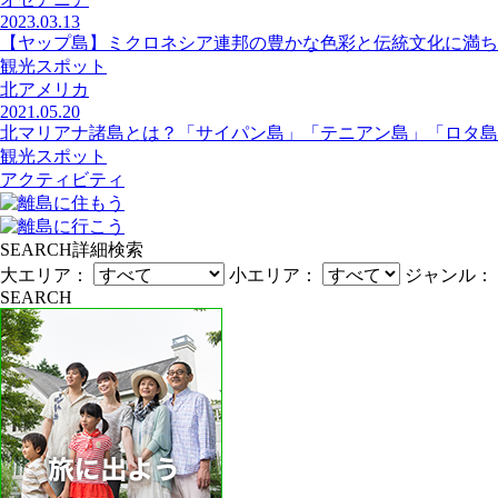
2023.03.13
【ヤップ島】ミクロネシア連邦の豊かな色彩と伝統文化に満ち
観光スポット
北アメリカ
2021.05.20
北マリアナ諸島とは？「サイパン島」「テニアン島」「ロタ島
観光スポット
アクティビティ
SEARCH
詳細検索
大エリア：
小エリア：
ジャンル：
SEARCH