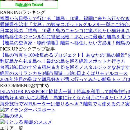
RANKING
ランキング
福岡から日帰りで行ける「離島」10選。福岡に来たら行かな
愛媛県今治市「大島」の観光スポット&グルメを一挙にご紹介
日本各地の「猫島」10選！島のニャンコに癒されたい猫好き
離島移住をジャンル別に徹底比較！あなたに最適な離島を見つ
【離島の空き家・物件情報】離島へ移住したい方必見！離島の
PICK UP
ピックアップ記事
【島の写真を100枚集めるプロジェクト】あなたの“島の風景”
利尻島から礼文島へ！最北の島を巡る絶景スポットと行き方
台湾2泊3日の十分＆猫村＆九份を巡るノスタルジックなおす
絶景のスリランカを3都市周遊！3泊5日よくばりモデルコース
2026年注目の島は？離島好きが選ぶ行ってみたい離島トップ10
RECOMMEND
おすすめ
ISLANDER PASSPORT 協賛店一覧｜特典を利用して離島旅
離島好き500人に大調査！島旅に行くなら何月に行きたい？人
海外旅行でWiFiルーターは借りるべき？離島でも使えるの？
エリア一覧