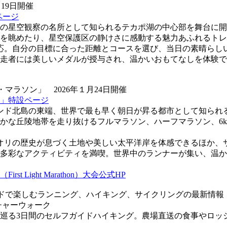
19日開催
ページ
の星空観察の名所として知られるテカポ湖の中心部を舞台に開
を眺めたり、星空保護区の静けさに感動する魅力あふれるトレ
応。自分の目標に合った距離とコースを選び、当日の素晴らし
走者には美しいメダルが授与され、温かいおもてなしを体験で
ラソン」 2026年１月24日開催
」特設ページ
ジーランド北島の東端、世界で最も早く朝日が昇る都市として知ら
かな丘陵地帯を走り抜けるフルマラソン、ハーフマラソン、6k
オリの歴史が息づく土地や美しい太平洋岸を体感できるほか、
多彩なアクティビティを満喫。世界中のランナーが集い、温か
t Light Marathon）大会公式HP
ドで楽しむランニング、ハイキング、サイクリングの最新情報
チャーウォーク
巡る3日間のセルフガイドハイキング。農場直送の食事やロッ