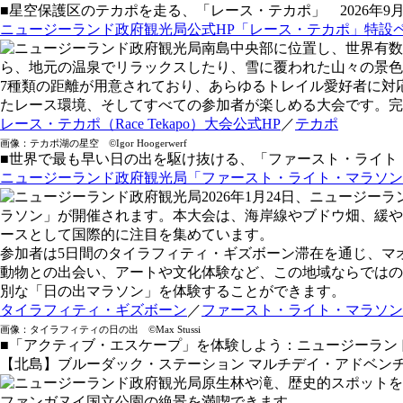
■星空保護区のテカポを走る、「レース・テカポ」 2026年9月
ニュージーランド政府観光局公式HP「レース・テカポ」特設
南島中央部に位置し、世界有数
ら、地元の温泉でリラックスしたり、雪に覆われた山々の景色
7種類の距離が用意されており、あらゆるトレイル愛好者に対
たレース環境、そしてすべての参加者が楽しめる大会です。完
レース・テカポ（Race Tekapo）大会公式HP
／
テカポ
画像：テカポ湖の星空 ©Igor Hoogerwerf
■世界で最も早い日の出を駆け抜ける、「ファースト・ライト・マ
ニュージーランド政府観光局「ファースト・ライト・マラソン
2026年1月24日、ニュー
ラソン」が開催されます。本大会は、海岸線やブドウ畑、緩や
ースとして国際的に注目を集めています。
参加者は5日間のタイラフィティ・ギズボーン滞在を通じ、マ
動物との出会い、アートや文化体験など、この地域ならではの
別な「日の出マラソン」を体験することができます。
タイラフィティ・ギズボーン
／
ファースト・ライト・マラソン（Firs
画像：タイラフィティの日の出 ©Max Stussi
■「アクティブ・エスケープ」を体験しよう：ニュージーラン
【北島】ブルーダック・ステーション マルチデイ・アドベン
原生林や滝、歴史的スポットを
ファンガヌイ国立公園の絶景を満喫できます。