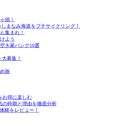
きゃ損！
♪しまなみ海道をプチサイクリング！
さん集まれ！
けよう
空き家バンク10選
を大募集！
すめ旅
行をお得に楽しむ
気の時期と理由を徹底分析
実体験をレビュー！