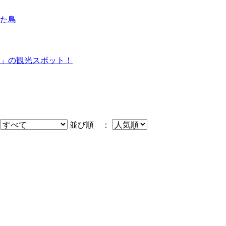
た島
」の観光スポット！
並び順 ：