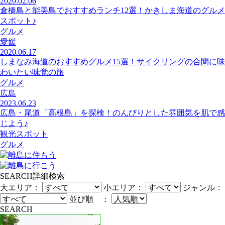
2020.02.06
倉橋島と能美島でおすすめランチ12選！かきしま海道のグルメ
スポット♪
グルメ
愛媛
2020.06.17
しまなみ海道のおすすめグルメ15選！サイクリングの合間に味
わいたい味覚の旅
グルメ
広島
2023.06.23
広島・尾道「高根島」を探検！のんびりとした雰囲気を肌で感
じよう♪
観光スポット
グルメ
SEARCH
詳細検索
大エリア：
小エリア：
ジャンル：
並び順 ：
SEARCH