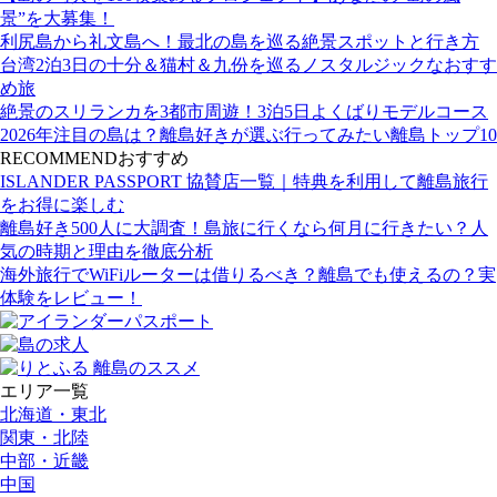
景”を大募集！
利尻島から礼文島へ！最北の島を巡る絶景スポットと行き方
台湾2泊3日の十分＆猫村＆九份を巡るノスタルジックなおすす
め旅
絶景のスリランカを3都市周遊！3泊5日よくばりモデルコース
2026年注目の島は？離島好きが選ぶ行ってみたい離島トップ10
RECOMMEND
おすすめ
ISLANDER PASSPORT 協賛店一覧｜特典を利用して離島旅行
をお得に楽しむ
離島好き500人に大調査！島旅に行くなら何月に行きたい？人
気の時期と理由を徹底分析
海外旅行でWiFiルーターは借りるべき？離島でも使えるの？実
体験をレビュー！
エリア一覧
北海道・東北
関東・北陸
中部・近畿
中国