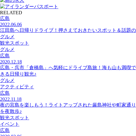
RELATED
広島
2022.06.06
江田島へ日帰りドライブ！押さえておきたいスポット＆話題の
グルメ
観光スポット
グルメ
広島
2020.12.18
広島・呉市「倉橋島」へ気軽にドライブ島旅！海も山も満喫で
きる日帰り観光♪
グルメ
アクティビティ
広島
2022.11.18
夜の宮島を楽しもう！ライトアップされた厳島神社や町家通り
を夜散歩♪
観光スポット
イベント
広島