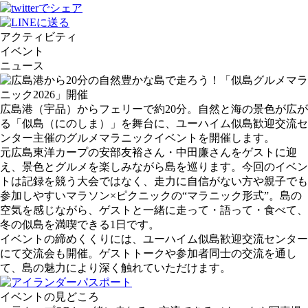
アクティビティ
イベント
ニュース
広島港（宇品）からフェリーで約20分。自然と海の景色が広が
る「似島（にのしま）」を舞台に、ユーハイム似島歓迎交流セ
ンター主催のグルメマラニックイベントを開催します。
元広島東洋カープの安部友裕さん・中田廉さんをゲストに迎
え、景色とグルメを楽しみながら島を巡ります。今回のイベン
トは記録を競う大会ではなく、走力に自信がない方や親子でも
参加しやすいマラソン×ピクニックの“マラニック形式”。島の
空気を感じながら、ゲストと一緒に走って・語って・食べて、
冬の似島を満喫できる1日です。
イベントの締めくくりには、ユーハイム似島歓迎交流センター
にて交流会も開催。ゲストトークや参加者同士の交流を通し
て、島の魅力により深く触れていただけます。
イベントの見どころ