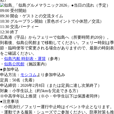
●当日の流れ（予定）
09:00 受付開始
09:30 開会・ゲストとの交流タイム
10:30 グループラン開始（景色ポイントで小休憩／交流）
11:30 交流パーティー
12:30 終了
広島港（宇品）からフェリーで似島へ（所要時間 約20分）。
到着後、似島公民館まで移動してください。フェリー時刻は季
節・臨時便等で変更される場合がありますので、最新の時刻表
をご確認ください。
・
似島汽船 時刻表・運賃
（参考）
・
似島公民館
（施設案内）
●参加申込
申込方法：
モシコム
より参加申込み
定員：50名（先着）
申込締切：2026年2月8日（または定員に達し次第終了）
対象：小学生以上（約5kmを完走できる方）
※中高学年以上推奨（※小・中学生以下は保護者同伴）
●注意事項
・⼩⾬決⾏／フェリー運行中止時はイベント中止となります。
・運動できる服装・シューズでご参加ください。防寒対策も推