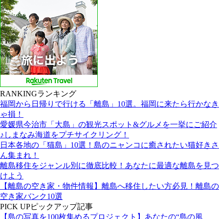
RANKING
ランキング
福岡から日帰りで行ける「離島」10選。福岡に来たら行かなき
ゃ損！
愛媛県今治市「大島」の観光スポット&グルメを一挙にご紹介
♪しまなみ海道をプチサイクリング！
日本各地の「猫島」10選！島のニャンコに癒されたい猫好きさ
ん集まれ！
離島移住をジャンル別に徹底比較！あなたに最適な離島を見つ
けよう
【離島の空き家・物件情報】離島へ移住したい方必見！離島の
空き家バンク10選
PICK UP
ピックアップ記事
【島の写真を100枚集めるプロジェクト】あなたの“島の風