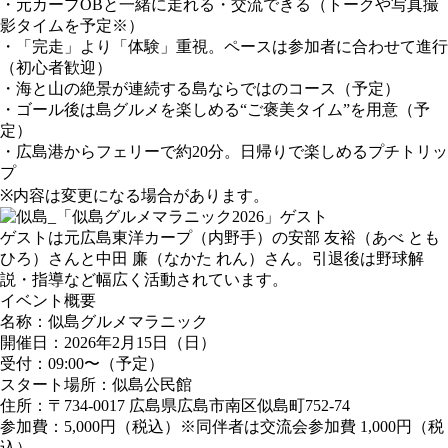
・元カープOBと⼀緒に⾛れる・交流できる（トークや写真撮
影タイムを予定※）
・「完⾛」より「体験」重視。ペースは参加者に合わせて進⾏
（初⼼者歓迎）
・海と⼭の絶景が連続する島ならではのコース（予定）
・ゴール後は島グルメを楽しめる“ご褒美タイム”を⽤意（予
定）
・広島港からフェリーで約20分。⽇帰りで楽しめるプチトリッ
プ
※内容は変更になる場合があります。
ゲスト
ゲストは元広島東洋カープ（内野手）の安部 友裕（あべ とも
ひろ）さんと中田 廉（なかた れん）さん。引退後は野球解
説・指導など幅広く活動されています。
イベント概要
名称：似島グルメマラニック
開催日：2026年2月15日（日）
受付：09:00〜（予定）
スタート場所：似島公民館
住所：〒734-0017 広島県広島市南区似島町752-74
参加費：5,000円（税込）※同伴者は交流会参加費 1,000円（税
込）