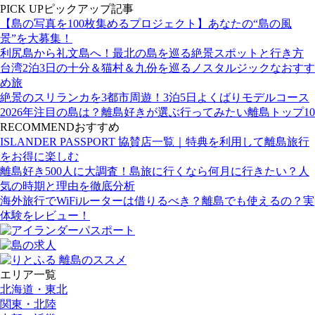
PICK UP
ピックアップ記事
【島の写真を100枚集めるプロジェクト】あなたの“島の風
景”を大募集！
利尻島から礼文島へ！最北の島を巡る絶景スポットと行き方
台湾2泊3日の十分＆猫村＆九份を巡るノスタルジックなおすす
め旅
絶景のスリランカを3都市周遊！3泊5日よくばりモデルコース
2026年注目の島は？離島好きが選ぶ行ってみたい離島トップ10
RECOMMEND
おすすめ
ISLANDER PASSPORT 協賛店一覧｜特典を利用して離島旅行
をお得に楽しむ
離島好き500人に大調査！島旅に行くなら何月に行きたい？人
気の時期と理由を徹底分析
海外旅行でWiFiルーターは借りるべき？離島でも使えるの？実
体験をレビュー！
エリア一覧
北海道・東北
関東・北陸