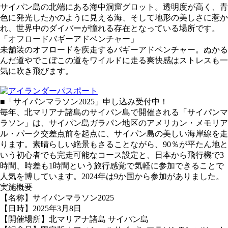
サイパン島の北端にある海中洞窟グロット。透明度が高く、青
色に発光したかのように見える海、そして地形の美しさに惹か
れ、世界中のダイバーが憧れる存在となっている場所です。
「オフロードバギーアドベンチャー」
未舗装のオフロードを疾走するバギーアドベンチャー。ぬかる
んだ道やでこぼこの道をワイルドに走る爽快感はストレスも一
気に吹き飛びます。
■「サイパンマラソン2025」申し込み受付中！
毎年、北マリアナ諸島のサイパン島で開催される「サイパンマ
ラソン」は、サイパン島ガラパン地区のアメリカン・メモリア
ル・パーク交差点前を起点に、サイパン島の美しい海岸線を走
ります。素晴らしい絶景もさることながら、90％が平たん地と
いう初心者でも完走可能なコース設定と、日本から飛行機で3
時間、時差も1時間という旅行感覚で気軽に参加できることで
人気を博しています。2024年は9か国から参加がありました。
実施概要
【名称】サイパンマラソン2025
【日時】2025年3月8日
【開催場所】北マリアナ諸島 サイパン島