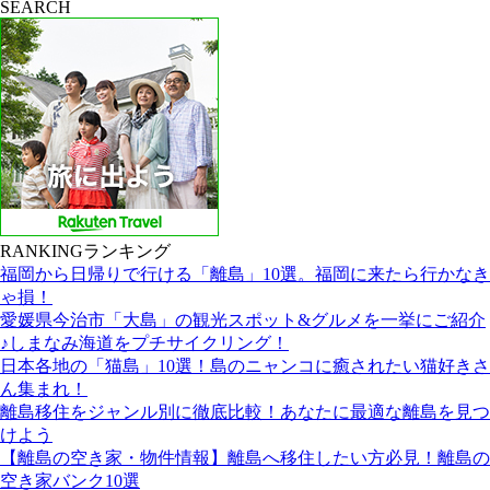
SEARCH
RANKING
ランキング
福岡から日帰りで行ける「離島」10選。福岡に来たら行かなき
ゃ損！
愛媛県今治市「大島」の観光スポット&グルメを一挙にご紹介
♪しまなみ海道をプチサイクリング！
日本各地の「猫島」10選！島のニャンコに癒されたい猫好きさ
ん集まれ！
離島移住をジャンル別に徹底比較！あなたに最適な離島を見つ
けよう
【離島の空き家・物件情報】離島へ移住したい方必見！離島の
空き家バンク10選