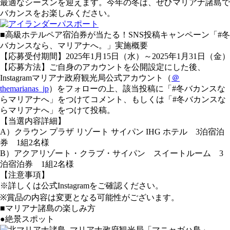
最適なシーズンを迎えます。今年の冬は、ぜひマリアナ諸島で
バカンスをお楽しみください。
■高級ホテルペア宿泊券が当たる！SNS投稿キャンペーン「#冬
バカンスなら、マリアナへ。」実施概要
【応募受付期間】2025年1月15日（水）～2025年1月31日（金）
【応募方法】ご自身のアカウントを公開設定にした後、
Instagramマリアナ政府観光局公式アカウント（
＠
themarianas_jp
）をフォローの上、該当投稿に「#冬バカンスな
らマリアナへ」をつけてコメント、もしくは「#冬バカンスな
らマリアナへ」をつけて投稿。
【当選内容詳細】
A）クラウン プラザ リゾート サイパン IHG ホテル 3泊宿泊
券 1組2名様
B）アクアリゾート・クラブ・サイパン スイートルーム 3
泊宿泊券 1組2名様
【注意事項】
※詳しくは公式Instagramをご確認ください。
※賞品の内容は変更となる可能性がございます。
■マリアナ諸島の楽しみ方
●絶景スポット
「マニャガハ島」