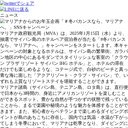
ニュース
マリアナ政府観光局（MVA）は、2025年1月15日（水）より、
抽選でサイパン島のホテルペア宿泊券が当たる「#冬バカンス
なら、マリアナへ。」キャンペーンをスタートします。本キャ
ンペーンの対象となるホテルは、サイパン島の繁華街、ガラパ
ン地区の中心にあるモダンでスタイリッシュな客室の「クラウ
ン プラザ リゾート サイパン IHG ホテル」と、ホテルの滞在
だけでも楽しめるような、コテージ式で、白砂のビーチと真っ
青な海に面した「アクアリゾート・クラブ・サイパン」で、い
ずれも上質なリゾートステイを堪能することができます。
マリアナ諸島（サイパン島、テニアン島、ロタ島）は、直行便
で日本から3時間の、身近にアメリカンリゾートを楽しむこと
ができるスポット。豊かな自然が手つかずの状態で残っている
ことから、まるで楽園や秘境のような魅力を体感することがで
きます。また、初心者からベテランまで楽しめるダイビングポ
イントが島のあちこちに存在し、国内では気温・水温が下がっ
てしまう冬季において、マリアナは乾季となり、ダイビングに