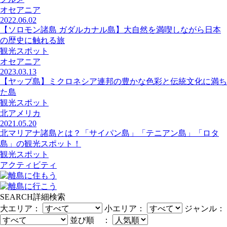
オセアニア
2022.06.02
【ソロモン諸島 ガダルカナル島】大自然を満喫しながら日本
の歴史に触れる旅
観光スポット
オセアニア
2023.03.13
【ヤップ島】ミクロネシア連邦の豊かな色彩と伝統文化に満ち
た島
観光スポット
北アメリカ
2021.05.20
北マリアナ諸島とは？「サイパン島」「テニアン島」「ロタ
島」の観光スポット！
観光スポット
アクティビティ
SEARCH
詳細検索
大エリア：
小エリア：
ジャンル：
並び順 ：