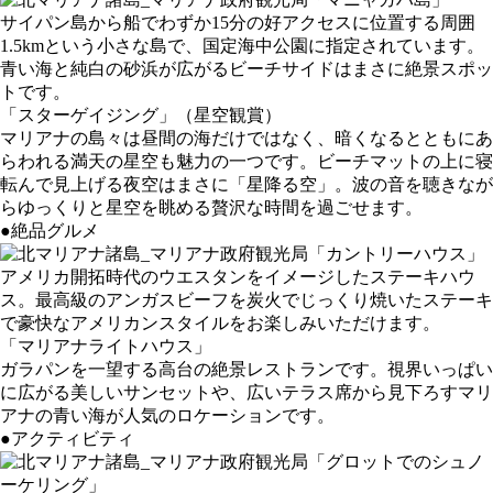
サイパン島から船でわずか15分の好アクセスに位置する周囲
1.5kmという小さな島で、国定海中公園に指定されています。
青い海と純白の砂浜が広がるビーチサイドはまさに絶景スポッ
トです。
「スターゲイジング」（星空観賞）
マリアナの島々は昼間の海だけではなく、暗くなるとともにあ
らわれる満天の星空も魅力の一つです。ビーチマットの上に寝
転んで見上げる夜空はまさに「星降る空」。波の音を聴きなが
らゆっくりと星空を眺める贅沢な時間を過ごせます。
●絶品グルメ
「カントリーハウス」
アメリカ開拓時代のウエスタンをイメージしたステーキハウ
ス。最高級のアンガスビーフを炭火でじっくり焼いたステーキ
で豪快なアメリカンスタイルをお楽しみいただけます。
「マリアナライトハウス」
ガラパンを一望する高台の絶景レストランです。視界いっぱい
に広がる美しいサンセットや、広いテラス席から見下ろすマリ
アナの青い海が人気のロケーションです。
●アクティビティ
「グロットでのシュノ
ーケリング」