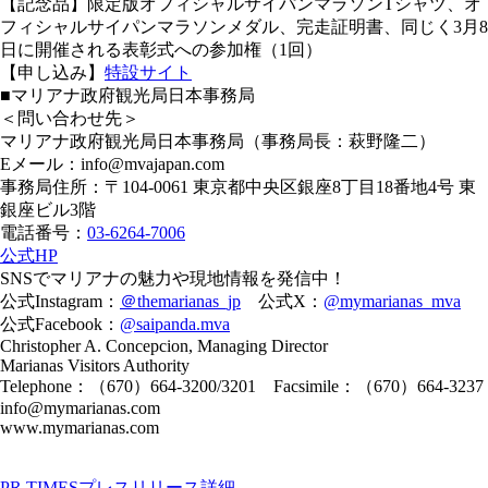
【記念品】限定版オフィシャルサイパンマラソンTシャツ、オ
フィシャルサイパンマラソンメダル、完走証明書、同じく3月8
日に開催される表彰式への参加権（1回）
【申し込み】
特設サイト
■マリアナ政府観光局日本事務局
＜問い合わせ先＞
マリアナ政府観光局日本事務局（事務局長：萩野隆二）
Eメール：info@mvajapan.com
事務局住所：〒104-0061 東京都中央区銀座8丁目18番地4号 東
銀座ビル3階
電話番号：
03-6264-7006
公式HP
SNSでマリアナの魅力や現地情報を発信中！
公式Instagram：
＠themarianas_jp
公式X：
@mymarianas_mva
公式Facebook：
@saipanda.mva
Christopher A. Concepcion, Managing Director
Marianas Visitors Authority
Telephone：（670）664-3200/3201 Facsimile：（670）664-3237
info@mymarianas.com
www.mymarianas.com
PR TIMESプレスリリース詳細