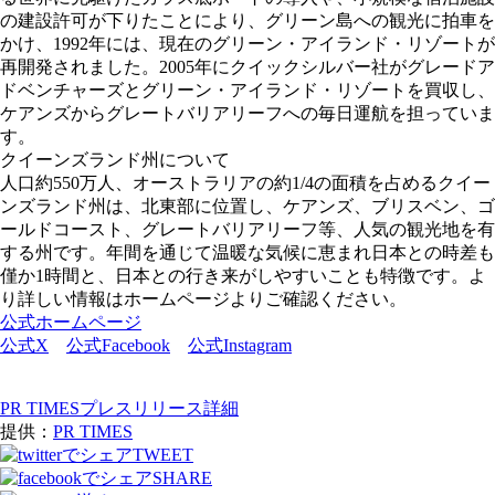
の建設許可が下りたことにより、グリーン島への観光に拍車を
かけ、1992年には、現在のグリーン・アイランド・リゾートが
再開発されました。2005年にクイックシルバー社がグレードア
ドベンチャーズとグリーン・アイランド・リゾートを買収し、
ケアンズからグレートバリアリーフへの毎日運航を担っていま
す。
クイーンズランド州について
人口約550万人、オーストラリアの約1/4の面積を占めるクイー
ンズランド州は、北東部に位置し、ケアンズ、ブリスベン、ゴ
ールドコースト、グレートバリアリーフ等、人気の観光地を有
する州です。年間を通じて温暖な気候に恵まれ日本との時差も
僅か1時間と、日本との行き来がしやすいことも特徴です。よ
り詳しい情報はホームページよりご確認ください。
公式ホームページ
公式X
公式Facebook
公式Instagram
PR TIMESプレスリリース詳細
提供：
PR TIMES
TWEET
SHARE