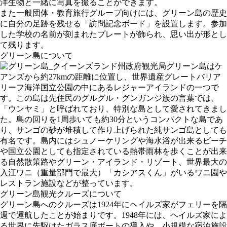
洋生物と一緒に写真を撮ることができます。
また一般団体・教育旅行グループ向けには、グリーン島の歴史
に自分の足跡を残せる「訪問記念ボード」を設置します。参加
した学校の名前が刻まれたプレートが飾られ、思い出が形とし
て残ります。
グリーン島について
グリーン島はケ
アンズから約27kmの距離に位置し、世界遺産グレートバリア
リーフ海洋国立公園の中にあるレジャーアイランドの一つで
す。この島は先住民のグルグル・グンガンジ族の言葉では、
「ウンヤミ」と呼ばれており、特別な島として愛されてきまし
た。島の回りを1周歩いても約30分というコンパクトな島であ
り、サンゴの砂が堆積して作り上げられた純サンゴ島としても
有名です。島内にはシュノーケリングや海水浴が出来るビーチ
や国立公園としても指定されている熱帯雨林を歩くことが出来
る自然散策路やグリーン・アイランド・リゾート、世界最大の
入江ワニ（重量部門で最大）「カシアスくん」がいるワニ園や
レストラン施設などが整っています。
グリーン島観光クルーズについて
グリーン島へのクルーズは1924年にヘイルズ家がフェリーを隔
週で運航したことが始まりです。1948年には、ヘイルズ家によ
る世界に先駆けたガラス底ボートの導入や、小規模な宿泊施設