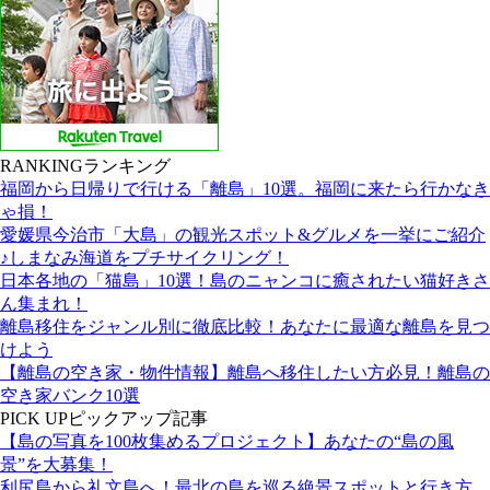
RANKING
ランキング
福岡から日帰りで行ける「離島」10選。福岡に来たら行かなき
ゃ損！
愛媛県今治市「大島」の観光スポット&グルメを一挙にご紹介
♪しまなみ海道をプチサイクリング！
日本各地の「猫島」10選！島のニャンコに癒されたい猫好きさ
ん集まれ！
離島移住をジャンル別に徹底比較！あなたに最適な離島を見つ
けよう
【離島の空き家・物件情報】離島へ移住したい方必見！離島の
空き家バンク10選
PICK UP
ピックアップ記事
【島の写真を100枚集めるプロジェクト】あなたの“島の風
景”を大募集！
利尻島から礼文島へ！最北の島を巡る絶景スポットと行き方