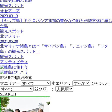
の歴史に触れる旅
観光スポット
オセアニア
2023.03.13
【ヤップ島】ミクロネシア連邦の豊かな色彩と伝統文化に満ち
た島
観光スポット
北アメリカ
2021.05.20
北マリアナ諸島とは？「サイパン島」「テニアン島」「ロタ
島」の観光スポット！
観光スポット
アクティビティ
SEARCH
詳細検索
大エリア：
小エリア：
ジャンル：
並び順 ：
SEARCH