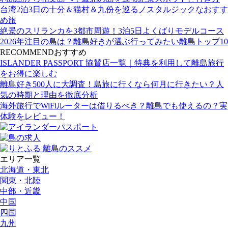
台湾2泊3日の十分＆猫村＆九份を巡るノスタルジックなおすす
め旅
絶景のスリランカを3都市周遊！3泊5日よくばりモデルコース
2026年注目の島は？離島好きが選ぶ行ってみたい離島トップ10
RECOMMEND
おすすめ
ISLANDER PASSPORT 協賛店一覧｜特典を利用して離島旅行
をお得に楽しむ
離島好き500人に大調査！島旅に行くなら何月に行きたい？人
気の時期と理由を徹底分析
海外旅行でWiFiルーターは借りるべき？離島でも使えるの？実
体験をレビュー！
エリア一覧
北海道・東北
関東・北陸
中部・近畿
中国
四国
九州