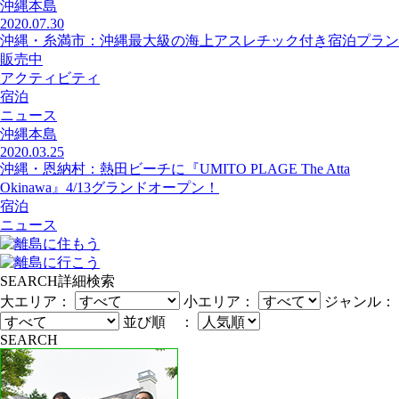
沖縄本島
2020.07.30
沖縄・糸満市：沖縄最大級の海上アスレチック付き宿泊プラン
販売中
アクティビティ
宿泊
ニュース
沖縄本島
2020.03.25
沖縄・恩納村：熱田ビーチに『UMITO PLAGE The Atta
Okinawa』4/13グランドオープン！
宿泊
ニュース
SEARCH
詳細検索
大エリア：
小エリア：
ジャンル：
並び順 ：
SEARCH