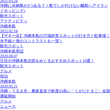
2021.03.24
沖縄に水納島が2つある？！船でしか行けない離島へアイラン
ドホッピング♪
観光スポット
アクティビティ
沖縄本島
2022.02.18
【ザネー浜】沖縄本島の穴場絶景スポットの行き方と駐車場！
水平線と海のコントラストを一望！
観光スポット
沖縄本島周辺
2020.08.07
注目の沖縄本島北部をめぐるおすすめスポット10選！
観光スポット
グルメ
宿泊
沖縄本島
2020.05.21
沖縄・うるま市：農家直送で鮮度の高い「くがにたまご」全国
通販開始
グルメ
ニュース