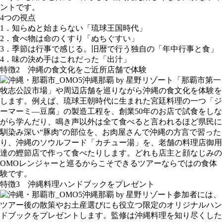
ントです。
4つの視点
1．知らぬと始まらない「琉球王国時代」
2．食べ物は命のくすり「ぬちぐすい」
3．季節は行事で感じる。旧暦で行う独自の「年中行事と食」
4．味の決め手はこれだった「出汁」
特徴2 沖縄の食文化をご近所店舗で体験
「那覇市第一
牧志公設市場」や周辺店舗を巡りながら沖縄の食文化を体験を
します。例えば、琉球王朝時代に生まれた宮廷料理の一つ「ジ
ーマーミ―豆腐」の製造工程を、創業50年のお店で試食をしな
がら学んだり、鳴き声以外は全て食べると言われるほど県民に
馴染み深い“豚肉”の部位を、お肉屋さんで沖縄の方言で習った
り、沖縄のソウルフード「カチュー湯」を、老舗の料理店御用
達の鰹節店で作って食べたりします。どれも店主と顔なじみの
OMOレンジャーと巡るからこそできるツアーならではの食体
験です。
特徴3 沖縄料理ハンドブックをプレゼント
参加者には、
ツアー後の散策やお土産選びにも役立つ限定のオリジナルハン
ドブックをプレゼントします。監修は沖縄料理を知り尽くした