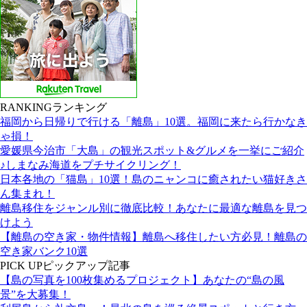
RANKING
ランキング
福岡から日帰りで行ける「離島」10選。福岡に来たら行かなき
ゃ損！
愛媛県今治市「大島」の観光スポット&グルメを一挙にご紹介
♪しまなみ海道をプチサイクリング！
日本各地の「猫島」10選！島のニャンコに癒されたい猫好きさ
ん集まれ！
離島移住をジャンル別に徹底比較！あなたに最適な離島を見つ
けよう
【離島の空き家・物件情報】離島へ移住したい方必見！離島の
空き家バンク10選
PICK UP
ピックアップ記事
【島の写真を100枚集めるプロジェクト】あなたの“島の風
景”を大募集！