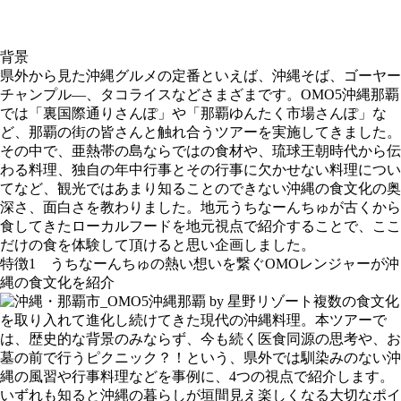
背景
県外から見た沖縄グルメの定番といえば、沖縄そば、ゴーヤー
チャンプル―、タコライスなどさまざまです。OMO5沖縄那覇
では「裏国際通りさんぽ」や「那覇ゆんたく市場さんぽ」な
ど、那覇の街の皆さんと触れ合うツアーを実施してきました。
その中で、亜熱帯の島ならではの食材や、琉球王朝時代から伝
わる料理、独自の年中行事とその行事に欠かせない料理につい
てなど、観光ではあまり知ることのできない沖縄の食文化の奥
深さ、面白さを教わりました。地元うちなーんちゅが古くから
食してきたローカルフードを地元視点で紹介することで、ここ
だけの食を体験して頂けると思い企画しました。
特徴1 うちなーんちゅの熱い想いを繋ぐOMOレンジャーが沖
縄の食文化を紹介
複数の食文化
を取り入れて進化し続けてきた現代の沖縄料理。本ツアーで
は、歴史的な背景のみならず、今も続く医食同源の思考や、お
墓の前で行うピクニック？！という、県外では馴染みのない沖
縄の風習や行事料理などを事例に、4つの視点で紹介します。
いずれも知ると沖縄の暮らしが垣間見え楽しくなる大切なポイ