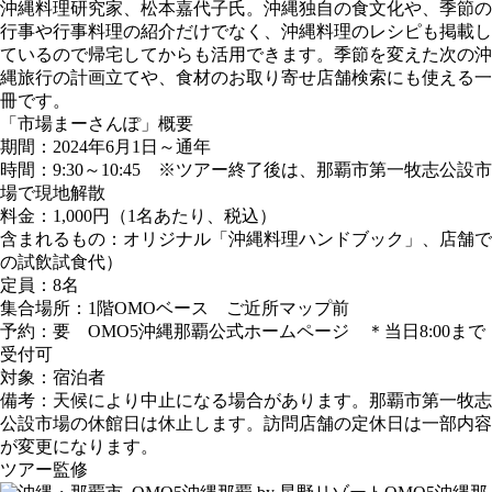
沖縄料理研究家、松本嘉代子氏。沖縄独自の食文化や、季節の
行事や行事料理の紹介だけでなく、沖縄料理のレシピも掲載し
ているので帰宅してからも活用できます。季節を変えた次の沖
縄旅行の計画立てや、食材のお取り寄せ店舗検索にも使える一
冊です。
「市場まーさんぽ」概要
期間：2024年6月1日～通年
時間：9:30～10:45 ※ツアー終了後は、那覇市第一牧志公設市
場で現地解散
料金：1,000円（1名あたり、税込）
含まれるもの：オリジナル「沖縄料理ハンドブック」、店舗で
の試飲試食代）
定員：8名
集合場所：1階OMOベース ご近所マップ前
予約：要 OMO5沖縄那覇公式ホームページ ＊当日8:00まで
受付可
対象：宿泊者
備考：天候により中止になる場合があります。那覇市第一牧志
公設市場の休館日は休止します。訪問店舗の定休日は一部内容
が変更になります。
ツアー監修