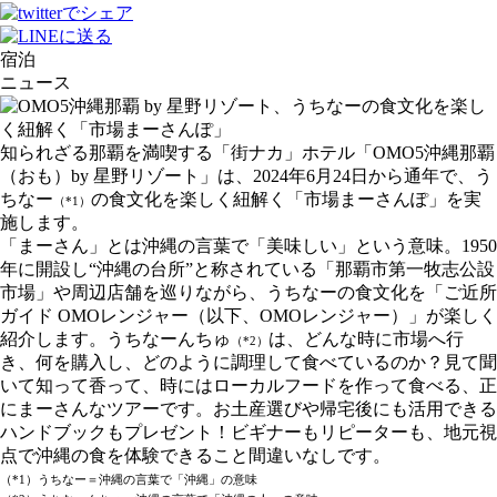
宿泊
ニュース
知られざる那覇を満喫する「街ナカ」ホテル「OMO5沖縄那覇
（おも）by 星野リゾート」は、2024年6月24日から通年で、う
ちなー
の食文化を楽しく紐解く「市場まーさんぽ」を実
（*1）
施します。
「まーさん」とは沖縄の言葉で「美味しい」という意味。1950
年に開設し“沖縄の台所”と称されている「那覇市第一牧志公設
市場」や周辺店舗を巡りながら、うちなーの食文化を「ご近所
ガイド OMOレンジャー（以下、OMOレンジャー）」が楽しく
紹介します。うちなーんちゅ
は、どんな時に市場へ行
（*2）
き、何を購入し、どのように調理して食べているのか？見て聞
いて知って香って、時にはローカルフードを作って食べる、正
にまーさんなツアーです。お土産選びや帰宅後にも活用できる
ハンドブックもプレゼント！ビギナーもリピーターも、地元視
点で沖縄の食を体験できること間違いなしです。
（*1）うちなー＝沖縄の言葉で「沖縄」の意味