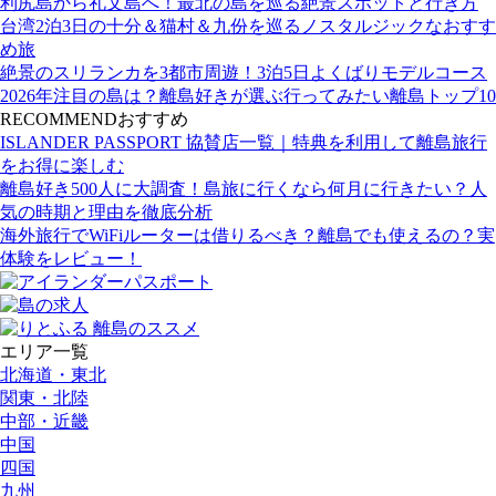
利尻島から礼文島へ！最北の島を巡る絶景スポットと行き方
台湾2泊3日の十分＆猫村＆九份を巡るノスタルジックなおすす
め旅
絶景のスリランカを3都市周遊！3泊5日よくばりモデルコース
2026年注目の島は？離島好きが選ぶ行ってみたい離島トップ10
RECOMMEND
おすすめ
ISLANDER PASSPORT 協賛店一覧｜特典を利用して離島旅行
をお得に楽しむ
離島好き500人に大調査！島旅に行くなら何月に行きたい？人
気の時期と理由を徹底分析
海外旅行でWiFiルーターは借りるべき？離島でも使えるの？実
体験をレビュー！
エリア一覧
北海道・東北
関東・北陸
中部・近畿
中国
四国
九州