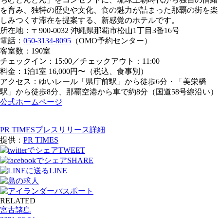
を育み、独特の歴史や文化、食の魅力が詰まった那覇の街を楽
しみつくす滞在を提案する、新感覚のホテルです。
所在地：〒900-0032 沖縄県那覇市松山1丁目3番16号
電話：
050-3134-8095
（OMO予約センター）
客室数：190室
チェックイン：15:00／チェックアウト：11:00
料金：1泊1室 16,000円〜（税込、食事別）
アクセス：ゆいレール「県庁前駅」から徒歩6分・「美栄橋
駅」から徒歩8分、那覇空港から車で約8分（国道58号線沿い）
公式ホームページ
PR TIMESプレスリリース詳細
提供：
PR TIMES
TWEET
SHARE
LINE
RELATED
宮古諸島