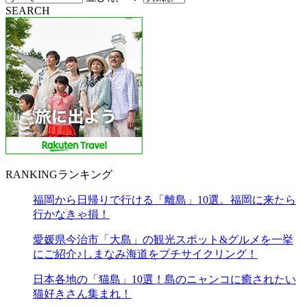
SEARCH
RANKING
ランキング
福岡から日帰りで行ける「離島」10選。福岡に来たら
行かなきゃ損！
愛媛県今治市「大島」の観光スポット&グルメを一挙
にご紹介♪しまなみ海道をプチサイクリング！
日本各地の「猫島」10選！島のニャンコに癒されたい
猫好きさん集まれ！