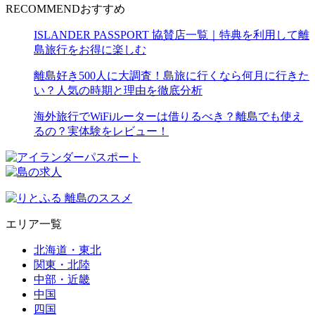
RECOMMEND
おすすめ
ISLANDER PASSPORT 協賛店一覧｜特典を利用して離
島旅行をお得に楽しむ
離島好き500人に大調査！島旅に行くなら何月に行きた
い？人気の時期と理由を徹底分析
海外旅行でWiFiルーターは借りるべき？離島でも使え
るの？実体験をレビュー！
エリア一覧
北海道・東北
関東・北陸
中部・近畿
中国
四国