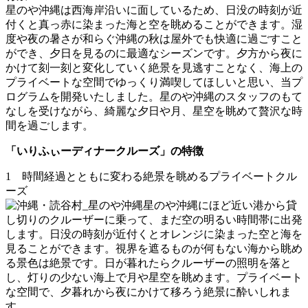
星のや沖縄は西海岸沿いに面しているため、日没の時刻が近
付くと真っ赤に染まった海と空を眺めることができます。湿
度や夜の暑さが和らぐ沖縄の秋は屋外でも快適に過ごすこと
ができ、夕日を見るのに最適なシーズンです。夕方から夜に
かけて刻一刻と変化していく絶景を見逃すことなく、海上の
プライベートな空間でゆっくり満喫してほしいと思い、当プ
ログラムを開発いたしました。星のや沖縄のスタッフのもて
なしを受けながら、綺麗な夕日や月、星空を眺めて贅沢な時
間を過ごします。
「いりふぃーディナークルーズ」の特徴
1 時間経過とともに変わる絶景を眺めるプライベートクル
ーズ
星のや沖縄にほど近い港から貸
し切りのクルーザーに乗って、まだ空の明るい時間帯に出発
します。日没の時刻が近付くとオレンジに染まった空と海を
見ることができます。視界を遮るものが何もない海から眺め
る景色は絶景です。日が暮れたらクルーザーの照明を落と
し、灯りの少ない海上で月や星空を眺めます。プライベート
な空間で、夕暮れから夜にかけて移ろう絶景に酔いしれま
す。