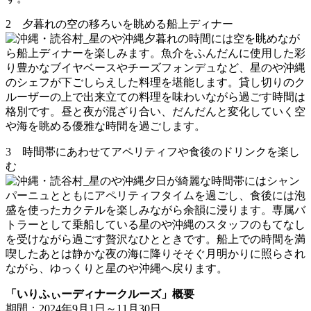
2 夕暮れの空の移ろいを眺める船上ディナー
夕暮れの時間には空を眺めなが
ら船上ディナーを楽しみます。魚介をふんだんに使用した彩
り豊かなブイヤベースやチーズフォンデュなど、星のや沖縄
のシェフが下ごしらえした料理を堪能します。貸し切りのク
ルーザーの上で出来立ての料理を味わいながら過ごす時間は
格別です。昼と夜が混ざり合い、だんだんと変化していく空
や海を眺める優雅な時間を過ごします。
3 時間帯にあわせてアペリティフや食後のドリンクを楽し
む
夕日が綺麗な時間帯にはシャン
パーニュとともにアペリティフタイムを過ごし、食後には泡
盛を使ったカクテルを楽しみながら余韻に浸ります。専属バ
トラーとして乗船している星のや沖縄のスタッフのもてなし
を受けながら過ごす贅沢なひとときです。船上での時間を満
喫したあとは静かな夜の海に降りそそぐ月明かりに照らされ
ながら、ゆっくりと星のや沖縄へ戻ります。
「いりふぃーディナークルーズ」概要
期間：2024年9月1日～11月30日