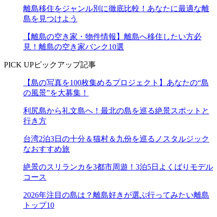
離島移住をジャンル別に徹底比較！あなたに最適な離
島を見つけよう
【離島の空き家・物件情報】離島へ移住したい方必
見！離島の空き家バンク10選
PICK UP
ピックアップ記事
【島の写真を100枚集めるプロジェクト】あなたの“島
の風景”を大募集！
利尻島から礼文島へ！最北の島を巡る絶景スポットと
行き方
台湾2泊3日の十分＆猫村＆九份を巡るノスタルジック
なおすすめ旅
絶景のスリランカを3都市周遊！3泊5日よくばりモデル
コース
2026年注目の島は？離島好きが選ぶ行ってみたい離島
トップ10