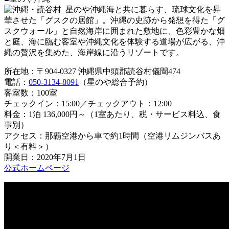
海と共に暮らす、琉球文化を昇
華させた「グスクの居館」。沖縄の史跡から発想を得た「グ
スクウォール」と自然海岸に囲まれた敷地に、色彩豊かな畑
と庭、海に臨む客室や沖縄文化を体験する道場が広がる、沖
縄の贅沢を集めた、海岸線に沿うリゾートです。
所在地：〒904-0327 沖縄県中頭郡読谷村儀間474
電話：
050-3134-8091
（星のや総合予約）
客室数：100室
チェックイン：15:00／チェックアウト：12:00
料金：1泊 136,000円～（1室あたり、税・サービス料込、食
事別）
アクセス：那覇空港から車で約1時間（空港リムジンバスあ
り＜有料＞）
開業日：2020年7月1日
公式ホームページ