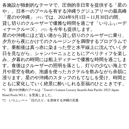
各施設が独創的なテーマで、圧倒的非日常を提供する「星の
や」。日本一のプールを有する沖縄ラグジュアリーの最高峰
「星のや沖縄」
では、2024年9月1日～11月30日の間、
（*1）
貸し切りのクルーザーで優雅な時間を過ごす「いりふぃーデ
ィナークルーズ」
を今年も提供します。
（*2）
星のや沖縄にほど近い港から貸し切りのクルーザーに乗り、
夕方から夜にかけてのクルージングを満喫するプログラムで
す。乗船後は真っ赤に染まった空と水平線上に沈んでいく夕
日を見ながら、シャンパーニュとともにアペリティフを楽し
み、夕暮れの時間には船上ディナーで優雅な時間を過ごしま
す。食後はクルーザーの照明を落とし、灯りの少ない海上で
月や星空を眺め、泡盛を使ったカクテルを飲みながら余韻に
浸ります。星のや沖縄のスタッフのもてなしを受け、時間と
ともに変化していく絶景に酔いしれる至福のひとときです。
*1 星のや沖縄のプールは「Travel＋Leisure Luxury Awards Asia Pacific 2023 Japan
Hotel Pools NO.1」を受賞しました。
*2 いりふぃー＝「日の入り」を意味する沖縄の言葉