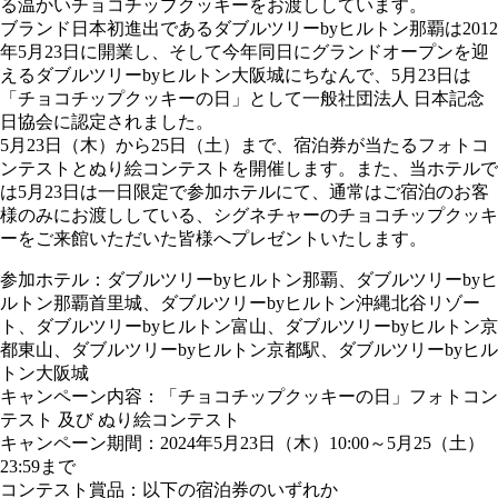
る温かいチョコチップクッキーをお渡ししています。
ブランド日本初進出であるダブルツリーbyヒルトン那覇は2012
年5月23日に開業し、そして今年同日にグランドオープンを迎
えるダブルツリーbyヒルトン大阪城にちなんで、5月23日は
「チョコチップクッキーの日」として一般社団法人 日本記念
日協会に認定されました。
5月23日（木）から25日（土）まで、宿泊券が当たるフォトコ
ンテストとぬり絵コンテストを開催します。また、当ホテルで
は5月23日は一日限定で参加ホテルにて、通常はご宿泊のお客
様のみにお渡ししている、シグネチャーのチョコチップクッキ
ーをご来館いただいた皆様へプレゼントいたします。
参加ホテル：ダブルツリーbyヒルトン那覇、ダブルツリーbyヒ
ルトン那覇首里城、ダブルツリーbyヒルトン沖縄北谷リゾー
ト、ダブルツリーbyヒルトン富山、ダブルツリーbyヒルトン京
都東山、ダブルツリーbyヒルトン京都駅、ダブルツリーbyヒル
トン大阪城
キャンペーン内容：「チョコチップクッキーの日」フォトコン
テスト 及び ぬり絵コンテスト
キャンペーン期間：2024年5月23日（木）10:00～5月25（土）
23:59まで
コンテスト賞品：以下の宿泊券のいずれか