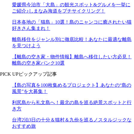
愛媛県今治市「大島」の観光スポット&グルメを一挙に
ご紹介♪しまなみ海道をプチサイクリング！
日本各地の「猫島」10選！島のニャンコに癒されたい猫
好きさん集まれ！
離島移住をジャンル別に徹底比較！あなたに最適な離島
を見つけよう
【離島の空き家・物件情報】離島へ移住したい方必見！
離島の空き家バンク10選
PICK UP
ピックアップ記事
【島の写真を100枚集めるプロジェクト】あなたの“島の
風景”を大募集！
利尻島から礼文島へ！最北の島を巡る絶景スポットと行
き方
台湾2泊3日の十分＆猫村＆九份を巡るノスタルジックな
おすすめ旅