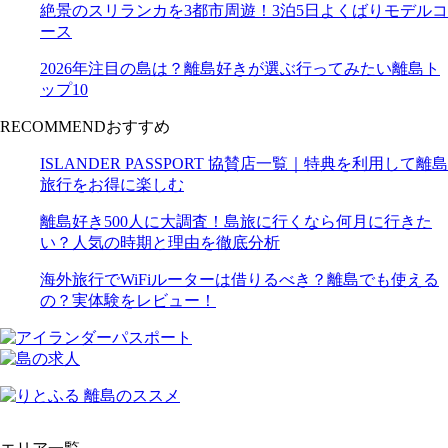
絶景のスリランカを3都市周遊！3泊5日よくばりモデルコ
ース
2026年注目の島は？離島好きが選ぶ行ってみたい離島ト
ップ10
RECOMMEND
おすすめ
ISLANDER PASSPORT 協賛店一覧｜特典を利用して離島
旅行をお得に楽しむ
離島好き500人に大調査！島旅に行くなら何月に行きた
い？人気の時期と理由を徹底分析
海外旅行でWiFiルーターは借りるべき？離島でも使える
の？実体験をレビュー！