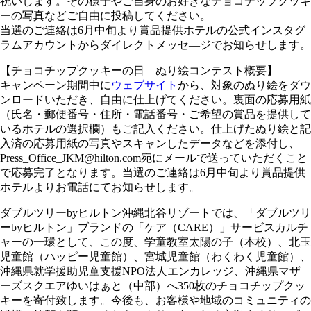
祝いします。その様子やご自身のお好きなチョコチップクッキ
ーの写真などご自由に投稿してください。
当選のご連絡は6月中旬より賞品提供ホテルの公式インスタグ
ラムアカウントからダイレクトメッセ―ジでお知らせします。
【チョコチップクッキーの日 ぬり絵コンテスト概要】
キャンペーン期間中に
ウェブサイト
から、対象のぬり絵をダウ
ンロードいただき、自由に仕上げてください。裏面の応募用紙
（氏名・郵便番号・住所・電話番号・ご希望の賞品を提供して
いるホテルの選択欄）もご記入ください。仕上げたぬり絵と記
入済の応募用紙の写真やスキャンしたデータなどを添付し、
Press_Office_JKM@hilton.com宛にメールで送っていただくこと
で応募完了となります。当選のご連絡は6月中旬より賞品提供
ホテルよりお電話にてお知らせします。
ダブルツリーbyヒルトン沖縄北谷リゾートでは、「ダブルツリ
ーbyヒルトン」ブランドの「ケア（CARE）」サービスカルチ
ャーの一環として、この度、学童教室太陽の子（本校）、北玉
児童館（ハッピー児童館）、宮城児童館（わくわく児童館）、
沖縄県就学援助児童支援NPO法人エンカレッジ、沖縄県マザ
ーズスクエアゆいはぁと（中部）へ350枚のチョコチップクッ
キーを寄付致します。今後も、お客様や地域のコミュニティの