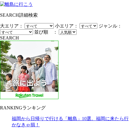
SEARCH
詳細検索
大エリア：
小エリア：
ジャンル：
並び順 ：
SEARCH
RANKING
ランキング
福岡から日帰りで行ける「離島」10選。福岡に来たら行
かなきゃ損！