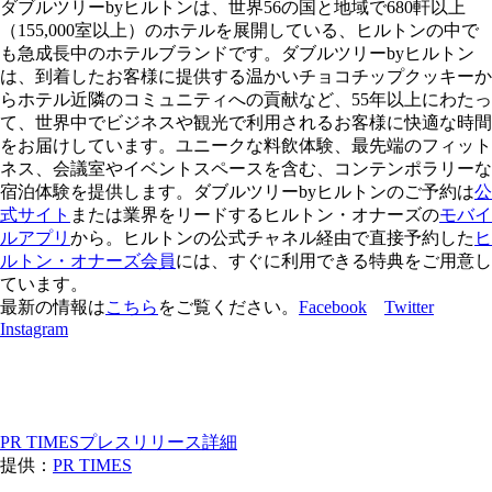
ダブルツリーbyヒルトンは、世界56の国と地域で680軒以上
（155,000室以上）のホテルを展開している、ヒルトンの中で
も急成長中のホテルブランドです。ダブルツリーbyヒルトン
は、到着したお客様に提供する温かいチョコチップクッキーか
らホテル近隣のコミュニティへの貢献など、55年以上にわたっ
て、世界中でビジネスや観光で利用されるお客様に快適な時間
をお届けしています。ユニークな料飲体験、最先端のフィット
ネス、会議室やイベントスペースを含む、コンテンポラリーな
宿泊体験を提供します。ダブルツリーbyヒルトンのご予約は
公
式サイト
または業界をリードするヒルトン・オナーズの
モバイ
ルアプリ
から。ヒルトンの公式チャネル経由で直接予約した
ヒ
ルトン・オナーズ会員
には、すぐに利用できる特典をご用意し
ています。
最新の情報は
こちら
をご覧ください。
Facebook
Twitter
Instagram
PR TIMESプレスリリース詳細
提供：
PR TIMES