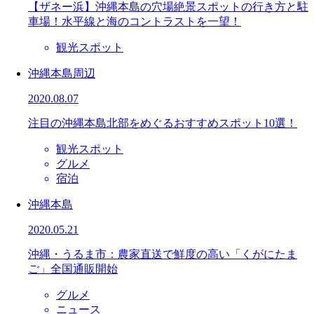
【ザネー浜】沖縄本島の穴場絶景スポットの行き方と駐
車場！水平線と海のコントラストを一望！
観光スポット
沖縄本島周辺
2020.08.07
注目の沖縄本島北部をめぐるおすすめスポット10選！
観光スポット
グルメ
宿泊
沖縄本島
2020.05.21
沖縄・うるま市：農家直送で鮮度の高い「くがにたま
ご」全国通販開始
グルメ
ニュース