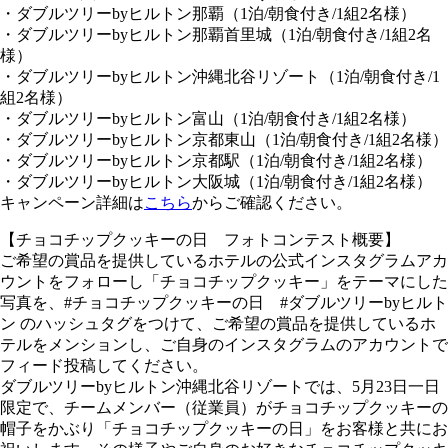
・ダブルツリーbyヒルトン那覇（1泊/朝食付き/1組2名様）
・ダブルツリーbyヒルトン那覇首里城（1泊/朝食付き/1組2名
様）
・ダブルツリーbyヒルトン沖縄北谷リゾート（1泊/朝食付き/1
組2名様）
・ダブルツリーbyヒルトン富山（1泊/朝食付き/1組2名様）
・ダブルツリーbyヒルトン京都東山（1泊/朝食付き/1組2名様）
・ダブルツリーbyヒルトン京都駅（1泊/朝食付き/1組2名様）
・ダブルツリーbyヒルトン大阪城（1泊/朝食付き/1組2名様）
キャンペーン詳細は
こちら
からご確認ください。
【チョコチップクッキーの日 フォトコンテスト概要】
ご希望の賞品を提供しているホテルの公式インスタグラムアカ
ウントをフォローし「チョコチップクッキー」をテーマにした
写真を、#チョコチップクッキーの日 #ダブルツリーbyヒルト
ン のハッシュタグをつけて、ご希望の賞品を提供しているホ
テルをメンションし、ご自身のインスタグラムのアカウントで
フィード投稿してください。
ダブルツリーbyヒルトン沖縄北谷リゾートでは、5月23日一日
限定で、チームメンバー（従業員）がチョコチップクッキーの
帽子をかぶり「チョコチップクッキーの日」をお客様と共にお