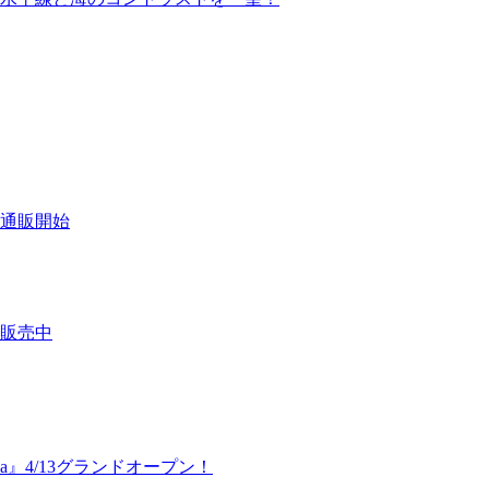
通販開始
販売中
awa』4/13グランドオープン！