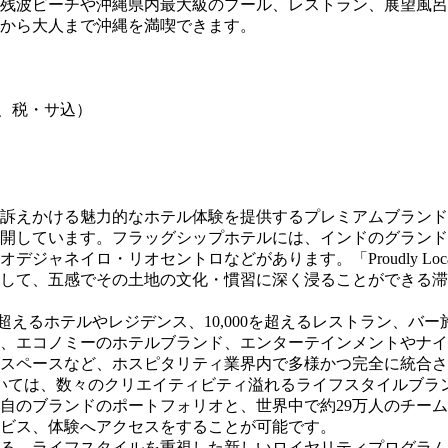
残波ビーチや沖縄県内最大級のプール、レストラン、展望風呂
から大人まで沖縄を満喫できます。
り、税・サ込）
訴えかける魅力的なホテル体験を提供するプレミアムブランド
展開しています。フラッグシップホテルには、インドのグラン
ジャネイロ・リオセントロなどがあります。「Proudly L
して、五感でその土地の文化・慣習に深く浸ることができる滞
0を超えるホテルやレジデンス、10,000を超えるレストラン、
ル、エコノミーのホテルブランド、エンターテインメントやナ
スペースなど、ホスピタリティ業界内で多様かつ完全に統合さ
ては、数々のクリエイティビティ溢れるライフスタイルブランド
自のブランドのポートフォリオと、世界中で約29万人のチー
ビス、体験へアクセスをすることが可能です。
スタイルを重視した新しいロイヤリティプログラムとして、ALL – 