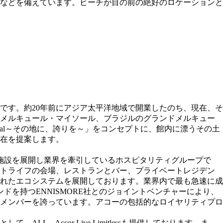
などを備えています。ビーチが目の前の絶好のロケーションと
です。約20年前にアジア太平洋地域で開業したのち、現在、そ
ドメルキュール・マイソール、ブラジルのグランドメルキュー
ocal～その地に、誇りを～」をコンセプトに、館内に漂うその土
在を提案します。
バー施設を展開し業界を牽引しているホスピタリティグループで
イトライフの会場、レストランとバー、プライベートレジデン
れたエコシステムを展開しております。業界内で最も急速に成
を持つENNISMORE社とのジョイントベンチャーにより、
ムメンバーを誇っています。アコーの包括的なロイヤリティプロ
Accor Live Limitlessも提供しております。ま