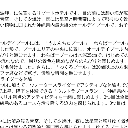
波岬」に位置するリゾートホテルです。目の前には碧い海が広
青空、そして夕焼け、夜には星空と時間帯によって移りゆく景
い植物に囲まれた沖縄県内最大級のオールデイプールで、お子
ールデイプールには、「うまんちゅプール」「わらばープール
た形で、プールエリアの中央に位置し、オールデイプール内で一
びりと過ごせます。わらばープールは水深25cmで、はじめて
しい流れなので、周りの景色を眺めながらのんびりと楽しめます
り名付けました。さらに、「ゆくるプール」は20歳以上の方
ファ席などで寛ぎ、優雅な時間を過ごせます。
スライダーを体験
ールに加えて、ウォータースライダーでアクティブな体験もで
で上昇、降下を体験できる「ウルトラブーメラン」。沖縄県内
スリル満点のアクティビティを一緒に楽しめます。2つ目は全長
緩急のあるコースを滑り降りる迫力を感じられます。3つ目は「
中には澄み渡る青空、そして夕焼け、夜には星空と移りゆく景
中とは異なる幻想的な雰囲気を感じられます。ゆくるプールと