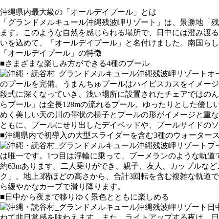
沖縄県内最大級の「オールデイプール」とは
「グランドメルキュール沖縄残波岬リゾート」は、景勝地「残
ます。このような自然を感じられる場所で、日中には澄み渡る
いを込めて、「オールデイプール」と名付けました。南国らし
「オールデイプール」の特徴
■さまざまな楽しみ方ができる4種のプール
オ
のプールを完備。うまんちゅプールはハイビスカスをイメージし
段式に深くなっていき、浅い場所に設置されたチェアではのん
らプール」は全長128mの流れるプール。ゆったりとした優
めく美しい天の川の帯状の様子とプールの形がイメージと重な
ともに、プールにせり出したデイベッドや、プールサイドのソ
■沖縄県内で初導入の大型スライダーを含む3種のウォーター
プ
は唯一です。1つ目は浮輪に乗って、ブーメランのような軌道
約63mあります。二人乗りができ、親子、友人、カップルなど
ク」。地上3階ほどの高さから、合計3回転を含む複雑な軌道で
ら緩やかなカーブで滑り降ります。
■日中から夜まで移りゆく景色とともに楽しめる
日
ねて非日常感を味わえます。また、ライトアップする夜は、日