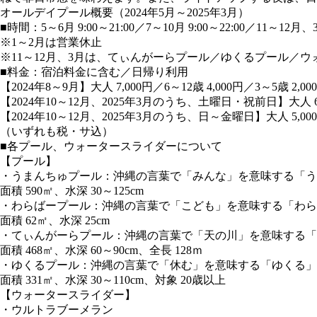
オールデイプール概要（2024年5月～2025年3月）
■時間：5～6月 9:00～21:00／7～10月 9:00～22:00／11～12月、3月
※1～2月は営業休止
※11～12月、3月は、てぃんがーらプール／ゆくるプール／
■料金：宿泊料金に含む／日帰り利用
【2024年8～9月】大人 7,000円／6～12歳 4,000円／3～5歳 2,00
【2024年10～12月、2025年3月のうち、土曜日・祝前日】大人 6,00
【2024年10～12月、2025年3月のうち、日～金曜日】大人 5,000円／
（いずれも税・サ込）
■各プール、ウォータースライダーについて
【プール】
・うまんちゅプール：沖縄の言葉で「みんな」を意味する「う
面積 590㎡、水深 30～125cm
・わらばープール：沖縄の言葉で「こども」を意味する「わら
面積 62㎡、水深 25cm
・てぃんがーらプール：沖縄の言葉で「天の川」を意味する「
面積 468㎡、水深 60～90cm、全長 128ｍ
・ゆくるプール：沖縄の言葉で「休む」を意味する「ゆくる」
面積 331㎡、水深 30～110cm、対象 20歳以上
【ウォータースライダー】
・ウルトラブーメラン