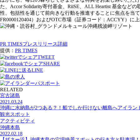
た、Accor Solidarity寄付基金、RiiSE、ALL H
性、包括性を通じて前向きな行動を推進することに焦点を当てて
FR0000120404）およびOTC市場（証券コード：ACCYY
PR TIMESプレスリリース詳細
提供：
PR TIMES
TWEET
SHARE
LINE
RELATED
宮古諸島
2021.03.24
沖縄に水納島が2つある？！船でしか行けない離島へアイラン
観光スポット
アクティビティ
沖縄本島
2022.02.18
【ザネー浜】沖縄本島の穴場絶景スポットの行き方と駐車場！