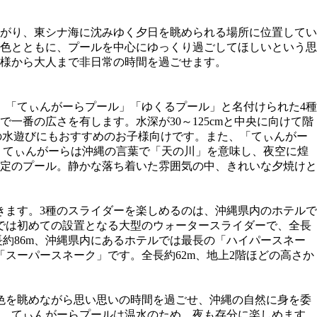
がり、東シナ海に沈みゆく夕日を眺められる場所に位置してい
色とともに、プールを中心にゆっくり過ごしてほしいという思
様から大人まで非日常の時間を過ごせます。
」「てぃんがーらプール」「ゆくるプール」と名付けられた4種
番の広さを有します。水深が30～125cmと中央に向けて階
の水遊びにもおすすめのお子様向けです。また、「てぃんがー
。てぃんがーらは沖縄の言葉で「天の川」を意味し、夜空に煌
限定のプール。静かな落ち着いた雰囲気の中、きれいな夕焼けと
きます。3種のスライダーを楽しめるのは、沖縄県内のホテルで
では初めての設置となる大型のウォータースライダーで、全長
約86m、沖縄県内にあるホテルでは最長の「ハイパースネー
スーパースネーク」です。全長約62m、地上2階ほどの高さか
色を眺めながら思い思いの時間を過ごせ、沖縄の自然に身を委
、てぃんがーらプールは温水のため、夜も存分に楽しめます。