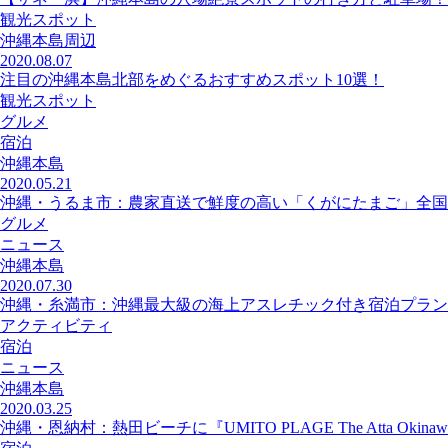
観光スポット
沖縄本島周辺
2020.08.07
注目の沖縄本島北部をめぐるおすすめスポット10選！
観光スポット
グルメ
宿泊
沖縄本島
2020.05.21
沖縄・うるま市：農家直送で鮮度の高い「くがにたまご」全国
グルメ
ニュース
沖縄本島
2020.07.30
沖縄・糸満市：沖縄最大級の海上アスレチック付き宿泊プラン
アクティビティ
宿泊
ニュース
沖縄本島
2020.03.25
沖縄・恩納村：熱田ビーチに『UMITO PLAGE The Atta Okin