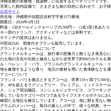
沖縄有数の景勝地「残波岬」に位置するビーチリゾートです。
充実した館内設備で、さまざまな旅の目的に合わせて、お子様
公式サイト
所在地：沖縄県中頭郡読谷村字宇座1575番地
開業日：2024年4月1日
料金：1泊オールインクルーシブ29,500円～（2名1室1名あた
※一部のドリンク、アクティビティなどは有料です。
※ランチの提供はありません。
※宿泊のみ、朝食付きプランも販売しています。
グランドメルキュールについて
グランドメルキュールは、旅行者の想像力と飽くなき発見心に
の土地の文化や伝統と融合しながら全世界で約60のホテルを
ル・ベレン・ド・パラ、ブラジルのグランドメルキュール・リオデ
地を象徴するような香り、地元の食材を用いた食体験などを通
アコーについて
フランス・パリを拠点とするアコーは、世界110ヶ国で5,50
す。40を超えるラグジュアリー、プレミアム、ミッドスケー
ス、シェア宿泊施設、コンシェルジュサービス、コワーキング
長しているカテゴリーの1つであるライフスタイルホテルにおい
確固たる地位を確立しています。アコーは、他に類を見ない独
グラムのメンバーは、毎日の暮らしの中で、様々な特典、サー
ほかにも、毎日の暮らしでさまざまな特典をお楽しみいただける、ライフ