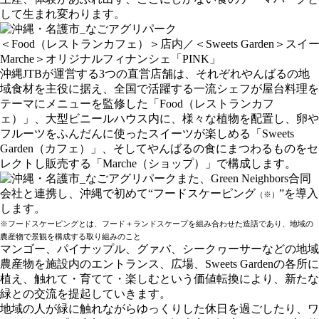
して生まれ変わります。
＜Food（レストランカフェ）＞店内／＜Sweets Garden＞
Marche＞オリジナルフィナンシェ「PINK」
沖縄JTBが運営する3つの直営店舗は、それぞれやんばるの地
域食材を主役に据え、全国で活躍する一流シェフが屋台料理を
テーマにメニューを監修した「Food（レストランカフ
ェ）」、大型ビニールハウス内に、様々な植物を配置し、卵や
フルーツをふんだんに使ったスイーツが楽しめる「Sweets
Garden（カフェ）」、そしてやんばるの食にまつわるものをセ
レクトし販売する「Marche（ショップ）」で構成します。
また、Green Neighbors合同
会社と連携し、沖縄で初めて“フードスケーピング
”を導入
（※）
します。
※フードスケーピングとは、フード＋ランドスケープを組み合わせた造語であり、地域の
農産物で景観を構成する取り組みのこと
マンゴー、パイナップル、グァバ、シークヮーサーなどの地域
農産物を施設内のエントランス、広場、Sweets Gardenの各所に
植え、触れて・育てて・楽しむという価値転換により、新たな
緑との交流を提起していきます。
地域の人が緑に触れながらゆっくりした休日を過ごしたり、ワ