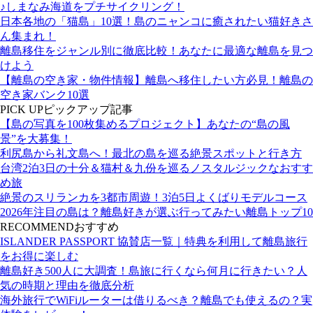
♪しまなみ海道をプチサイクリング！
日本各地の「猫島」10選！島のニャンコに癒されたい猫好きさ
ん集まれ！
離島移住をジャンル別に徹底比較！あなたに最適な離島を見つ
けよう
【離島の空き家・物件情報】離島へ移住したい方必見！離島の
空き家バンク10選
PICK UP
ピックアップ記事
【島の写真を100枚集めるプロジェクト】あなたの“島の風
景”を大募集！
利尻島から礼文島へ！最北の島を巡る絶景スポットと行き方
台湾2泊3日の十分＆猫村＆九份を巡るノスタルジックなおすす
め旅
絶景のスリランカを3都市周遊！3泊5日よくばりモデルコース
2026年注目の島は？離島好きが選ぶ行ってみたい離島トップ10
RECOMMEND
おすすめ
ISLANDER PASSPORT 協賛店一覧｜特典を利用して離島旅行
をお得に楽しむ
離島好き500人に大調査！島旅に行くなら何月に行きたい？人
気の時期と理由を徹底分析
海外旅行でWiFiルーターは借りるべき？離島でも使えるの？実