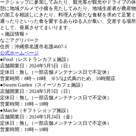
ークショップに参加してみたり、観光客が観光やドライブの休
憩に地域グルメで小腹を充たしてみたり、地域生産者が農産物
の加工を相談しにきたり、料理人が新たな食材を求めて足繁く
通ったりといった食を愛するあらゆる人が集い、交差する場所
として、発展させてまいります。
＜施設情報＞
なごアグリパーク
住所：沖縄県名護市名護4607-1
公式ホームページ
●Food（レストランカフェ施設）
店舗開業日：2024年5月5日（日）
定休日：無し（一部店舗メンテナンス日で不定休）
営業時間：8時～18時 ※5/5は式典のため、10時開店
●Sweets Garden（スイーツカフェ施設）
店舗開業日：2024年5月5日（日）
定休日：無し（一部店舗メンテナンス日で不定休）
営業時間：10時～18時
●Marche（ギフトショップ施設）
店舗開業日：2024年5月24日（金）
定休日：無し（一部店舗メンテナンス日で不定休）
営業時間：10時～18時