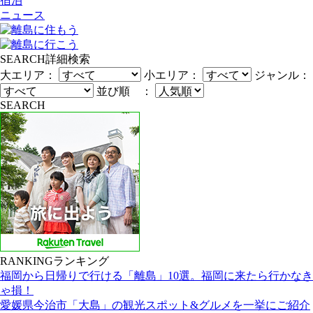
宿泊
ニュース
SEARCH
詳細検索
大エリア：
小エリア：
ジャンル：
並び順 ：
SEARCH
RANKING
ランキング
福岡から日帰りで行ける「離島」10選。福岡に来たら行かなき
ゃ損！
愛媛県今治市「大島」の観光スポット&グルメを一挙にご紹介