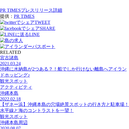
PR TIMESプレスリリース詳細
提供：
PR TIMES
TWEET
SHARE
LINE
RELATED
宮古諸島
2021.03.24
沖縄に水納島が2つある？！船でしか行けない離島へアイラン
ドホッピング♪
観光スポット
アクティビティ
沖縄本島
2022.02.18
【ザネー浜】沖縄本島の穴場絶景スポットの行き方と駐車場！
水平線と海のコントラストを一望！
観光スポット
沖縄本島周辺
2020.08.07