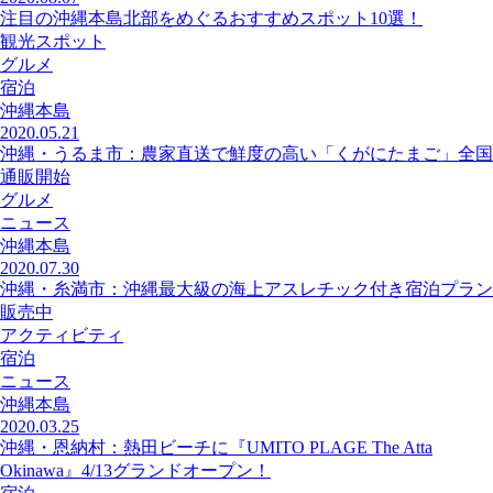
注目の沖縄本島北部をめぐるおすすめスポット10選！
観光スポット
グルメ
宿泊
沖縄本島
2020.05.21
沖縄・うるま市：農家直送で鮮度の高い「くがにたまご」全国
通販開始
グルメ
ニュース
沖縄本島
2020.07.30
沖縄・糸満市：沖縄最大級の海上アスレチック付き宿泊プラン
販売中
アクティビティ
宿泊
ニュース
沖縄本島
2020.03.25
沖縄・恩納村：熱田ビーチに『UMITO PLAGE The Atta
Okinawa』4/13グランドオープン！