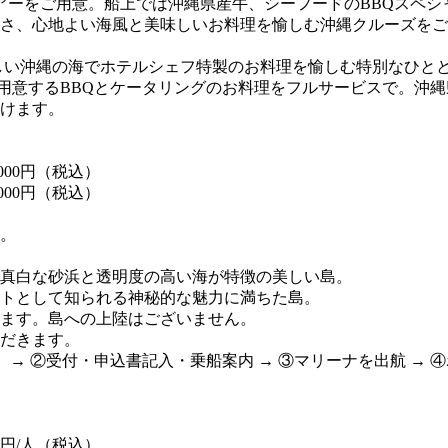
ツアーをご用意。船上では沖縄県産牛、シーフードのBBQスペ
さ、心地よい海風と美味しいお料理を愉しむ沖縄クルーズをご
しい沖縄の海でホテルシェフ特製のお料理を愉しむ特別なひとと
ご用意するBBQとケータリングのお料理をフルサービスで。沖
けます。
,000円（税込）
,000円（税込）
い。
真白な砂浜と透明度の高い海が特徴の美しい島。
トとして知られる神秘的な魅力に満ちた島。
ます。島への上陸はございません。
だきます。
 ②受付・申込書記入・乗船案内 → ③マリーナを出航 → ④
00円/人（税込）