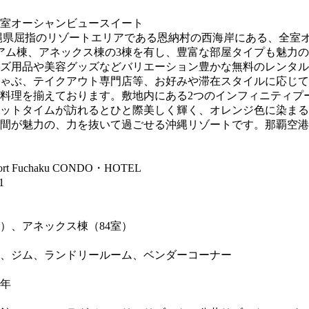
全室オーシャンビュースイート
縄県屈指のリゾートエリアである恩納村の西海岸にある、全室オ
ニアム棟、アネックス棟の3棟を有し、豊富な部屋タイプも魅力
ズ用品や美容グッズなどバリエーション豊かな無料のレンタル
ゃぶ、テイクアウト専門店等、お好みや滞在スタイルに応じて
料理を揃えております。敷地内にある2つのインフィニティプ
ットタイムが訪れるとひと際美しく輝く、オレンジ色に染まる
間が魅力の、力を抜いて過ごせる沖縄リゾートです。那覇空港
Fuchaku CONDO・HOTEL
1
室）、アネックス棟（84室）
、ジム、ランドリールーム、ベンダーコーナー
6年