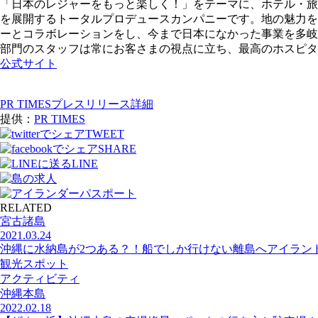
「日本のレジャーをもっと楽しく！」をテーマに、ホテル・旅
を展開するトータルプロデュースカンパニーです。地の魅力を
ーとコラボレーションをし、今まで日本になかった事業を多岐
部門のスタッフは常にお客さまの視点に立ち、最高のホスピタ
公式サイト
PR TIMESプレスリリース詳細
提供：
PR TIMES
TWEET
SHARE
LINE
RELATED
宮古諸島
2021.03.24
沖縄に水納島が2つある？！船でしか行けない離島へアイラン
観光スポット
アクティビティ
沖縄本島
2022.02.18