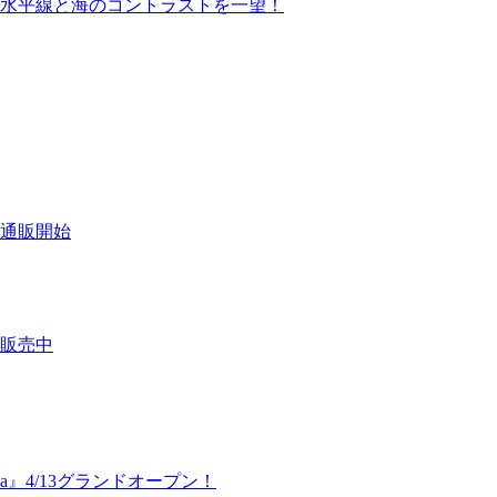
水平線と海のコントラストを一望！
通販開始
販売中
awa』4/13グランドオープン！