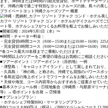
ます。3時間または6時間の1組完全貸切、ボートチャーター
す。沖縄の海で過ごす特別なヨットクルーズの旅。島々の美し
プライベートヨット沖縄クルーズツアー 概要
美
カフー リゾート フチャク コンド・ホテルがデイクルーズで
ート等、ホテルシェフがつくるお料理を船上でお愉しみいただ
■開催日程：2024年5月1日（水）〜
■時間・チャーター料金：
・完全貸切6時間コース（9:00～15:00または10:00～16:00）225
・完全貸切3時間コース（9:00〜12:00または13:00〜16:00）190
*各コース最大10名様までご乗船いただけます。
*6時間以上のツアーをご希望の場合はお気軽にご相談くださ
■ツアーポイント：ツアーポイント（目的地）一例
・津堅島：「キャロットアイランド」として親しまれており、
・久高島：「神の島」と称され、沖縄でも屈指のパワースポッ
＊各島近辺の海上ポイントでフリータイムをお愉しみいただき
＊天候や海況、コース内容等からおすすめをご提案させていた
■基本スケジュール例：①現地集合（沖縄県・与那原マリーナ）→
等）→ ⑥ポイントを出発 → ⑦帰港
■オプションプラン：
・ホテルシェフ特製BBQ・ケータリングプラン
BBQコース 8,800円/人（税込）／BBQスペシャルコース 13,2