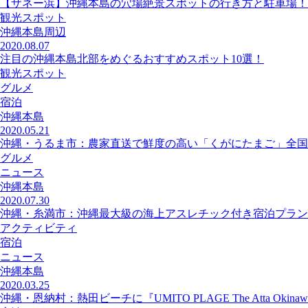
【ザネー浜】沖縄本島の穴場絶景スポットの行き方と駐車場！
観光スポット
沖縄本島周辺
2020.08.07
注目の沖縄本島北部をめぐるおすすめスポット10選！
観光スポット
グルメ
宿泊
沖縄本島
2020.05.21
沖縄・うるま市：農家直送で鮮度の高い「くがにたまご」全国
グルメ
ニュース
沖縄本島
2020.07.30
沖縄・糸満市：沖縄最大級の海上アスレチック付き宿泊プラン
アクティビティ
宿泊
ニュース
沖縄本島
2020.03.25
沖縄・恩納村：熱田ビーチに『UMITO PLAGE The Atta Okin