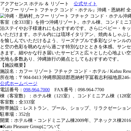
アクアセンス ホテル ＆ リゾート
公式サイト
『カフー リゾート フチャク コンド・ホテル』沖縄・恩納村 
沖
客室（全333室）を持つ沖縄リゾート。ホテル棟、コンドミ
泊ステイやお子様連れにもおすすめです。さらにベビー・キッ
いただけます。ホテル内には琉球イタリアン、焼肉＆しゃぶし
を愉しんでいただけるよう、リーズナブルで多彩なジャンルの
と空の色彩を眺めながら過ごす特別なひとときを体感。サンセ
きます。細やかな行き届いたサービスと広々とした心地よい空
光地も多数あり、沖縄旅行の拠点としてもおすすめです。
【施設概要】
施設名：カフー リゾート フチャク コンド・ホテル / Kafuu Resort 
所在地：〒904-0413 沖縄県国頭郡恩納村字冨着志利福地原246-
公式ホームページ
電話番号：
098-964-7000
FAX番号：098-964-7700
棟（客室数）：ホテル棟（121室）、コンドミニアム棟（128
客室数：全333室
附帯施設：レストラン、プール、ショップ、リラクゼーション
駐車場：352台
開業：ホテル棟・コンドミニアム棟2009年、アネックス棟201
■Kato Pleasure Groupについて