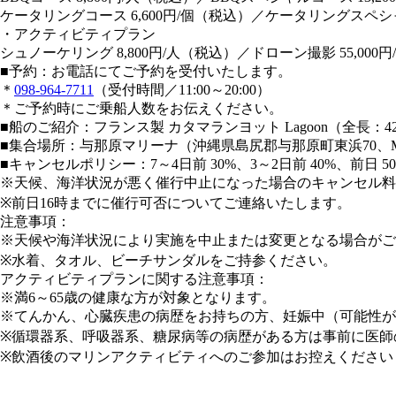
ケータリングコース 6,600円/個（税込）／ケータリングスペシャ
・アクティビティプラン
シュノーケリング 8,800円/人（税込）／ドローン撮影 55,000
■予約：お電話にてご予約を受付いたします。
＊
098-964-7711
（受付時間／11:00～20:00）
＊ご予約時にご乗船人数をお伝えください。
■船のご紹介：フランス製 カタマランヨット Lagoon（全長：4
■集合場所：与那原マリーナ（沖縄県島尻郡与那原町東浜70、MAP：
■キャンセルポリシー：7～4日前 30%、3～2日前 40%、前日 50
※天候、海洋状況が悪く催行中止になった場合のキャンセル料
※前日16時までに催行可否についてご連絡いたします。
注意事項：
※天候や海洋状況により実施を中止または変更となる場合がご
※水着、タオル、ビーチサンダルをご持参ください。
アクティビティプランに関する注意事項：
※満6～65歳の健康な方が対象となります。
※てんかん、心臓疾患の病歴をお持ちの方、妊娠中（可能性が
※循環器系、呼吸器系、糖尿病等の病歴がある方は事前に医師
※飲酒後のマリンアクティビティへのご参加はお控えください