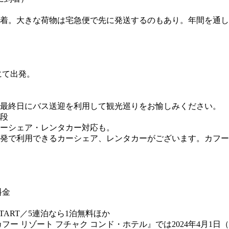
着。大きな荷物は宅急便で先に発送するのもあり。年間を通し
にて出発。
や最終日にバス送迎を利用して観光巡りをお愉しみください。
段
ェア・レンタカー対応も。­­­­
発で利用できるカーシェア、レンタカーがございます。カフー 
料金
at』START／5連泊なら1泊無料ほか
カフー リゾート フチャク コンド・ホテル』では2024年4月1