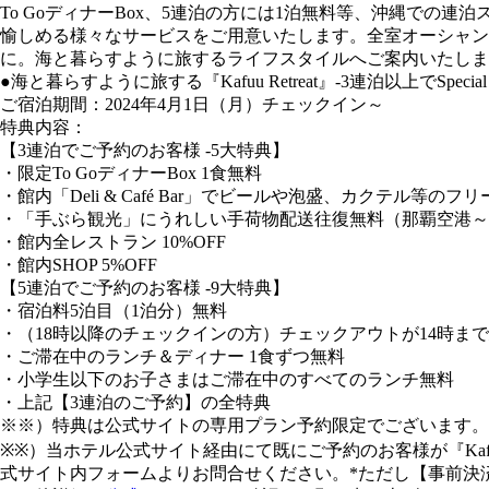
To GoディナーBox、5連泊の方には1泊無料等、沖縄での連泊
愉しめる様々なサービスをご用意いたします。全室オーシャン
に。海と暮らすように旅するライフスタイルへご案内いたしま
●海と暮らすように旅する『Kafuu Retreat』-3連泊以上でSpecial O
ご宿泊期間：2024年4月1日（月）チェックイン～
特典内容：
【3連泊でご予約のお客様 -5大特典】
・限定To GoディナーBox 1食無料
・館内「Deli & Café Bar」でビールや泡盛、カクテル等の
・「手ぶら観光」にうれしい手荷物配送往復無料（那覇空港～
・館内全レストラン 10%OFF
・館内SHOP 5%OFF
【5連泊でご予約のお客様 -9大特典】
・宿泊料5泊目（1泊分）無料
・（18時以降のチェックインの方）チェックアウトが14時ま
・ご滞在中のランチ＆ディナー 1食ずつ無料
・小学生以下のお子さまはご滞在中のすべてのランチ無料
・上記【3連泊のご予約】の全特典
※※）特典は公式サイトの専用プラン予約限定でございます。
※※）当ホテル公式サイト経由にて既にご予約のお客様が『Kaf
式サイト内フォームよりお問合せください。*ただし【事前決