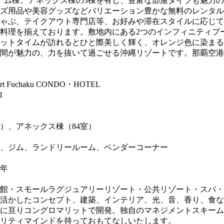
ニアム棟、アネックス棟の3棟を有し、豊富な部屋タイプも魅力
ズ用品や美容グッズなどバリエーション豊かな無料のレンタル
ゃぶ、テイクアウト専門店等、お好みや滞在スタイルに応じて
料理を揃えております。敷地内にある2つのインフィニティプ
ットタイムが訪れるとひと際美しく輝く、オレンジ色に染まる
間が魅力の、力を抜いて過ごせる沖縄リゾートです。那覇空港
Fuchaku CONDO・HOTEL
1
室）、アネックス棟（84室）
、ジム、ランドリールーム、ベンダーコーナー
6年
館・スモールラグジュアリーリゾート・公共リゾート・スパ・
活かしたコンセプト、建築、インテリア、光、音、香り、食な
に亘りコングロマリットで開発。独自のマネジメントスキーム
リティマインドを持っておもてなしいたします。