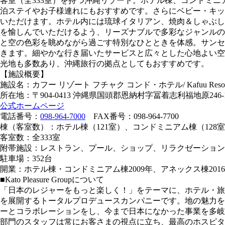
客室（全333室）を持つ沖縄リゾート。ホテル棟、コンドミ
泊ステイやお子様連れにもおすすめです。さらにベビー・キッ
いただけます。ホテル内には琉球イタリアン、焼肉＆しゃぶし
を愉しんでいただけるよう、リーズナブルで多彩なジャンルの
と空の色彩を眺めながら過ごす特別なひとときを体感。サンセ
きます。細やかな行き届いたサービスと広々とした心地よい空
光地も多数あり、沖縄旅行の拠点としてもおすすめです。
【施設概要】
施設名：カフー リゾート フチャク コンド・ホテル/ Kafuu Resort 
所在地：〒904-0413 沖縄県国頭郡恩納村字冨着志利福地原246-
公式ホームページ
電話番号：
098-964-7000
FAX番号：098-964-7700
棟（客室数）：ホテル棟（121室）、コンドミニアム棟（128
客室数：全333室
附帯施設：レストラン、プール、ショップ、リラクゼーション
駐車場：352台
開業：ホテル棟・コンドミニアム棟2009年、アネックス棟201
■Kato Pleasure Groupについて
「日本のレジャーをもっと楽しく！」をテーマに、ホテル・旅
を展開するトータルプロデュースカンパニーです。地の魅力を
ーとコラボレーションをし、今まで日本になかった事業を多岐
部門のスタッフは常にお客さまの視点に立ち、最高のホスピタ