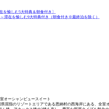
ay〔滞在を愉しむ5大特典＆朝食付き〕
金が無料～滞在を愉しむ9大特典付き（朝食付き※最終泊を除く）
全室オーシャンビュースイート
縄県屈指のリゾートエリアである恩納村の西海岸にある、全室オ