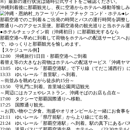
※）最新の運行状況は随時公式サイトをご確認ください。
沖縄到着後に那覇観光し、夜に空港からホテルへ移動等愉しみ
●
那覇空港でのご到着＆ご出発の時間とバスの運行時間を調整し
際通りへのアクセス至便。那覇空港発の観光巡りと当ホテル運
●ホテルチェックイン前（沖縄初日）に那覇観光するなら
那覇空港へ早めに到着して荷物をホテルへの配送サービスへお
で、ゆっくりと那覇観光を愉しめます。
【スケジュール例】
12:00 沖縄旅行1日目・那覇空港へご到着
着替え等の大きなお荷物はホテルへの配送サービス「沖縄ヤマ
13:05 ゆいレール「那覇空港駅」で下り線（てだこ浦西行）
13:33 ゆいレール「首里駅」へ到着。
～街並みを眺めながら徒歩約15分～
13:50 守礼門に到着。首里城公園周辺観光
～周辺にはカフェやレストラン、沖縄そばのお店も点在～
17:00 タクシーで那覇国際通りへ移動。
17:25 国際通り観光。
～お買い物やご夕食。泡盛やオリオンビールと一緒にお食事を
21:11 ゆいレール「県庁前駅」から上り線にて出発。
21:24 ゆいレール「那覇空港駅」へ到着。駅の真下にある
22:00 送迎バスにて那覇空港出発、ホテルへ。（23:30ホテ