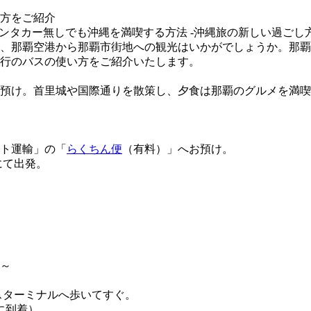
方をご紹介
レンタカー無しでも沖縄を満喫する方法 -沖縄旅の新しい過ごし方
、那覇空港から那覇市街地への観光はいかがでしょうか。那覇
行のバスの使い方をご紹介いたします。
預け。首里城や国際通りを散策し、夕食は那覇のグルメを満喫
ト運輸」の「
らくちん便
（有料）」へお預け。
にて出発。
～
バスターミナルへ歩いてすぐ。
ルに到着）