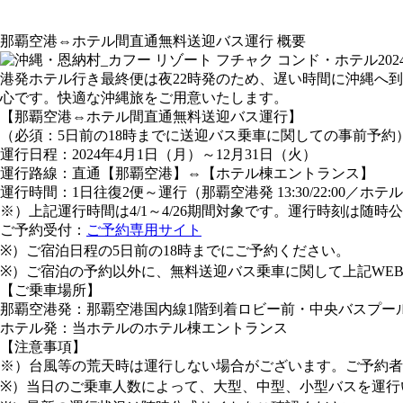
那覇空港⇔ホテル間直通無料送迎バス運行 概要
2
港発ホテル行き最終便は夜22時発のため、遅い時間に沖縄へ
心です。快適な沖縄旅をご用意いたします。
【那覇空港⇔ホテル間直通無料送迎バス運行】
（必須：5日前の18時までに送迎バス乗車に関しての事前予約
運行日程：2024年4月1日（月）～12月31日（火）
運行路線：直通【那覇空港】⇔【ホテル棟エントランス】
運行時間：1日往復2便～運行（那覇空港発 13:30/22:00／ホテル発 10
※）上記運行時間は4/1～4/26期間対象です。運行時刻は随
ご予約受付：
ご予約専用サイト
※）ご宿泊日程の5日前の18時までにご予約ください。
※）ご宿泊の予約以外に、無料送迎バス乗車に関して上記WE
【ご乗車場所】
那覇空港発：那覇空港国内線1階到着ロビー前・中央バスプー
ホテル発：当ホテルのホテル棟エントランス
【注意事項】
※）台風等の荒天時は運行しない場合がございます。ご予約者
※）当日のご乗車人数によって、大型、中型、小型バスを運行