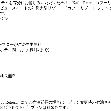
ステイを存分にお愉しみいただくための「Kafuu Retreat
ビュースイートの沖縄大型リゾート『カフー リゾート フチャ
す。
ffer-
フリーフローがご滞在中無料
ホテル間・お1人様1個まで）
で延長無料
uu Retreat』にてご宿泊延長の場合は、プラン変更時の宿
済限定/返金不可】プランは対象外です。