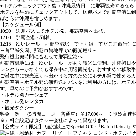
●ホテルチェックアウト後（沖縄最終日）に那覇観光するなら
ホテルを早めにチェックアウトして、送迎バスで那覇空港に到
ばさらに沖縄を愉しめます。
【スケジュール例】
10:30 送迎バスにてホテル発、那覇空港へ出発。
12:00 那覇空港へ到着。
12:15 ゆいレール「那覇空港駅」で下り線（てだこ浦西行）
～首里城公園、那覇市街地等での観光巡り～
飛行機出発時間に合わせて那覇空港へ。
那覇市街地には「ゆいレール」があり観光に便利。沖縄初日
レンタカーがなくても滞在中に周辺観光を。おすすめの移動手
ご滞在中に観光巡りへ出かける方のためにホテル発で使えるカーシ
那覇空港⇔ホテル間の無料送迎バスをご利用の方には、ホテル
す。早めのご予約がおすすめです。
・ホテル発カーシェア
・ホテル発レンタカー
・観光タクシー
料金一例：（5時間コース・普通車）￥17,000～ ※別途高速
※）料金設定はタクシー会社によって異なります。
【公式サイト限定】3連泊以上でSpecial Offer『Kafuu Retre
『