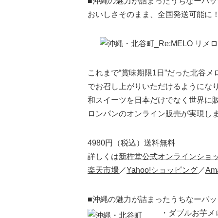
■沖縄の魅力が詰まったうちなーパ
おいしさそのまま、全国発送可能に
これまで“賞味期限1日”だった北谷
でお召し上がりいただけるようにな
和スイーツを日本だけでなく世界に販
ロンパンのオンライン販売が実現し
4980円（税込）送料無料
詳しくは
新杵堂公式オンラインショ
楽天市場
／
Yahoo!ショッピング
／
Am
■沖縄の魅力が詰まったうちなーパッ
・ダブルお芋メ