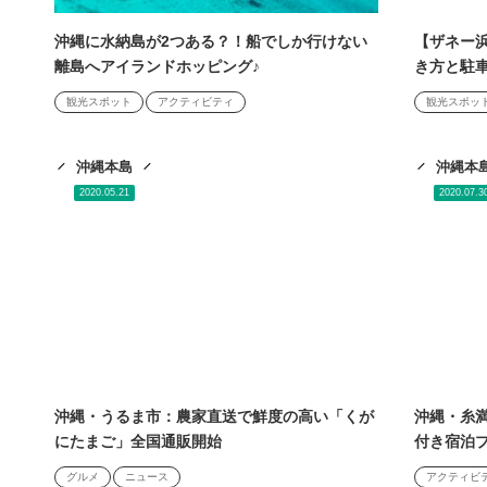
沖縄に水納島が2つある？！船でしか行けない
【ザネー
離島へアイランドホッピング♪
き方と駐
望！
観光スポット
アクティビティ
観光スポッ
沖縄本島
沖縄本
2020.05.21
2020.07.3
沖縄・うるま市：農家直送で鮮度の高い「くが
沖縄・糸
にたまご」全国通販開始
付き宿泊
グルメ
ニュース
アクティビ