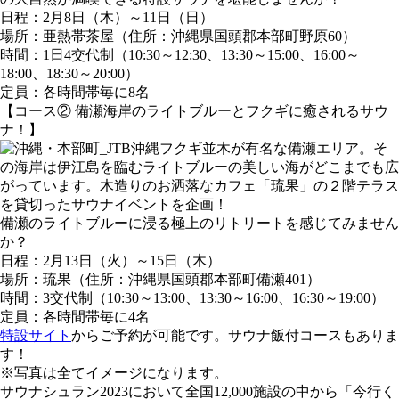
日程：2月8日（木）～11日（日）
場所：亜熱帯茶屋（住所：沖縄県国頭郡本部町野原60）
時間：1日4交代制（10:30～12:30、13:30～15:00、16:00～
18:00、18:30～20:00）
定員：各時間帯毎に8名
【コース② 備瀬海岸のライトブルーとフクギに癒されるサウ
ナ！】
フクギ並木が有名な備瀬エリア。そ
の海岸は伊江島を臨むライトブルーの美しい海がどこまでも広
がっています。木造りのお洒落なカフェ「琉果」の２階テラス
を貸切ったサウナイベントを企画！
備瀬のライトブルーに浸る極上のリトリートを感じてみません
か？
日程：2月13日（火）～15日（木）
場所：琉果（住所：沖縄県国頭郡本部町備瀬401）
時間：3交代制（10:30～13:00、13:30～16:00、16:30～19:00）
定員：各時間帯毎に4名
特設サイト
からご予約が可能です。サウナ飯付コースもありま
す！
※写真は全てイメージになります。
サウナシュラン2023において全国12,000施設の中から「今行く