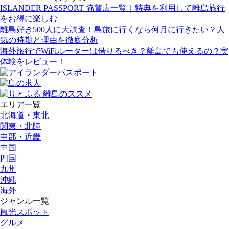
ISLANDER PASSPORT 協賛店一覧｜特典を利用して離島旅行
をお得に楽しむ
離島好き500人に大調査！島旅に行くなら何月に行きたい？人
気の時期と理由を徹底分析
海外旅行でWiFiルーターは借りるべき？離島でも使えるの？実
体験をレビュー！
エリア一覧
北海道・東北
関東・北陸
中部・近畿
中国
四国
九州
沖縄
海外
ジャンル一覧
観光スポット
グルメ