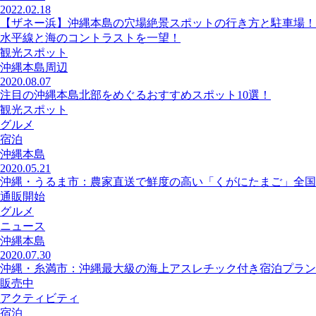
2022.02.18
【ザネー浜】沖縄本島の穴場絶景スポットの行き方と駐車場！
水平線と海のコントラストを一望！
観光スポット
沖縄本島周辺
2020.08.07
注目の沖縄本島北部をめぐるおすすめスポット10選！
観光スポット
グルメ
宿泊
沖縄本島
2020.05.21
沖縄・うるま市：農家直送で鮮度の高い「くがにたまご」全国
通販開始
グルメ
ニュース
沖縄本島
2020.07.30
沖縄・糸満市：沖縄最大級の海上アスレチック付き宿泊プラン
販売中
アクティビティ
宿泊