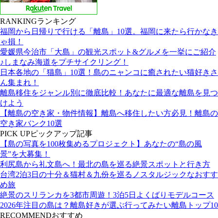
RANKING
ランキング
福岡から日帰りで行ける「離島」10選。福岡に来たら行かなき
ゃ損！
愛媛県今治市「大島」の観光スポット&グルメを一挙にご紹介
♪しまなみ海道をプチサイクリング！
日本各地の「猫島」10選！島のニャンコに癒されたい猫好きさ
ん集まれ！
離島移住をジャンル別に徹底比較！あなたに最適な離島を見つ
けよう
【離島の空き家・物件情報】離島へ移住したい方必見！離島の
空き家バンク10選
PICK UP
ピックアップ記事
【島の写真を100枚集めるプロジェクト】あなたの“島の風
景”を大募集！
利尻島から礼文島へ！最北の島を巡る絶景スポットと行き方
台湾2泊3日の十分＆猫村＆九份を巡るノスタルジックなおすす
め旅
絶景のスリランカを3都市周遊！3泊5日よくばりモデルコース
2026年注目の島は？離島好きが選ぶ行ってみたい離島トップ10
RECOMMEND
おすすめ