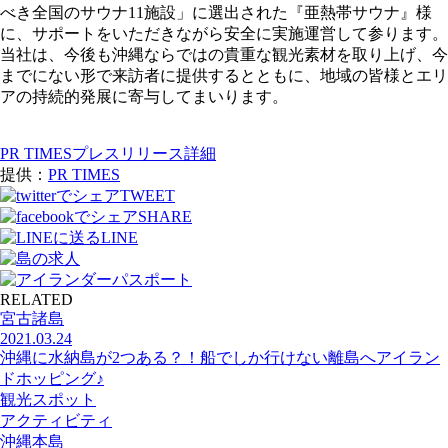
べき全国のサウナ11施設」に選出された『亜熱帯サウナ』様
に、サポートをいただきながら安全に実施運営して参ります。
当社は、今後も沖縄ならではの貴重な観光素材を取り上げ、今
までにない形で来訪者に提供するとともに、地域の皆様とエリ
アの持続的発展に寄与してまいります。
PR TIMESプレスリリース詳細
提供：
PR TIMES
TWEET
SHARE
LINE
RELATED
宮古諸島
2021.03.24
沖縄に水納島が2つある？！船でしか行けない離島へアイラン
ドホッピング♪
観光スポット
アクティビティ
沖縄本島