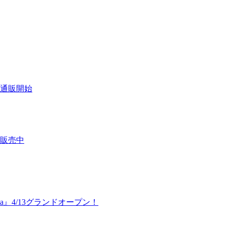
通販開始
販売中
awa』4/13グランドオープン！