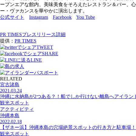
ープンエアな館内、美味美食をそろえたレストラン＆バー、心
ー・ヴァカンスを華やかに演出します。
公式サイト
Instagram
Facebook
You Tube
PR TIMESプレスリリース詳細
提供：
PR TIMES
TWEET
SHARE
LINE
RELATED
宮古諸島
2021.03.24
沖縄に水納島が2つある？！船でしか行けない離島へアイラン
観光スポット
アクティビティ
沖縄本島
2022.02.18
【ザネー浜】沖縄本島の穴場絶景スポットの行き方と駐車場！
観光スポット