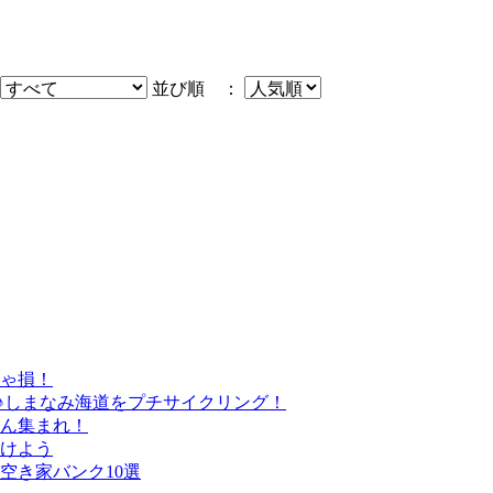
並び順 ：
きゃ損！
♪しまなみ海道をプチサイクリング！
さん集まれ！
けよう
空き家バンク10選