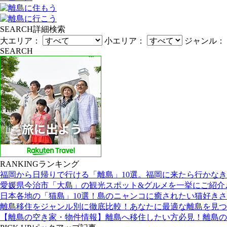
SEARCH
詳細検索
大エリア：
小エリア：
ジャンル：
SEARCH
RANKING
ランキング
福岡から日帰りで行ける「離島」10選。福岡に来たら行かな
愛媛県今治市「大島」の観光スポット&グルメを一挙にご紹介
日本各地の「猫島」10選！島のニャンコに癒されたい猫好き
離島移住をジャンル別に徹底比較！あなたに最適な離島を見つ
【離島の空き家・物件情報】離島へ移住したい方必見！離島の