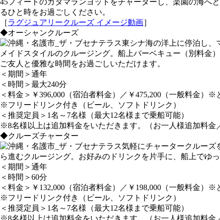
45フィートのカタマランヨットをチャーターし、楽園の海へ
るひと時をお過ごしください。
［
ラグジュアリークルーズ イメージ動画
］
◆オーシャンクルーズ
東シナ海の洋上に停泊し、
メイドスタイルのクルージング。船上バーベキュー（別料金）
ご友人と優雅な時間をお過ごしいただけます。
＜期間＞通年
＜時間＞最大240分
＜料金＞￥396,000（宿泊者料金）／￥475,200（一般料金）
※フリードリンク付き（ビール、ソフトドリンク）
＜推奨定員＞1名～7名様（最大12名様まで乗船可能）
※8名様以上は追加料金をいただきます。（お一人様追加料金／宿泊者
◆クルーズチャーター
気軽にチャータークルーズ
ら進むクルージング。お好みのドリンクを片手に、船上でゆっ
＜期間＞通年
＜時間＞60分
＜料金＞￥132,000（宿泊者料金）／￥198,000（一般料金）
※フリードリンク付き（ビール、ソフトドリンク）
＜推奨定員＞1名～7名様（最大12名様まで乗船可能）
※8名様以上は追加料金をいただきます。（お一人様追加料金／宿泊者