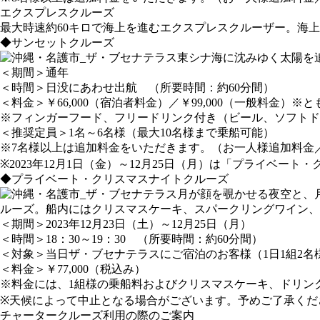
エクスプレスクルーズ
最大時速約60キロで海上を進むエクスプレスクルーザー。海
◆サンセットクルーズ
東シナ海に沈みゆく太陽を
＜期間＞通年
＜時間＞日没にあわせ出航 （所要時間：約60分間）
＜料金＞￥66,000（宿泊者料金）／￥99,000（一般料金）※
※フィンガーフード、フリードリンク付き（ビール、ソフトド
＜推奨定員＞1名～6名様（最大10名様まで乗船可能）
※7名様以上は追加料金をいただきます。（お一人様追加料金／宿泊者
※2023年12月1日（金）～12月25日（月）は「プライベ
◆プライベート・クリスマスナイトクルーズ
月が顔を覗かせる夜空と、
ルーズ。船内にはクリスマスケーキ、スパークリングワイン、
＜期間＞2023年12月23日（土）～12月25日（月）
＜時間＞18：30～19：30 （所要時間：約60分間）
＜対象＞当日ザ・ブセナテラスにご宿泊のお客様（1日1組2
＜料金＞￥77,000（税込み）
※料金には、1組様の乗船料およびクリスマスケーキ、ドリン
※天候によって中止となる場合がございます。予めご了承くだ
チャータークルーズ利用の際のご案内