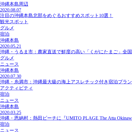
沖縄本島周辺
2020.08.07
注目の沖縄本島北部をめぐるおすすめスポット10選！
観光スポット
グルメ
宿泊
沖縄本島
2020.05.21
沖縄・うるま市：農家直送で鮮度の高い「くがにたまご」全国
グルメ
ニュース
沖縄本島
2020.07.30
沖縄・糸満市：沖縄最大級の海上アスレチック付き宿泊プラン
アクティビティ
宿泊
ニュース
沖縄本島
2020.03.25
沖縄・恩納村：熱田ビーチに『UMITO PLAGE The Atta Okin
宿泊
ニュース