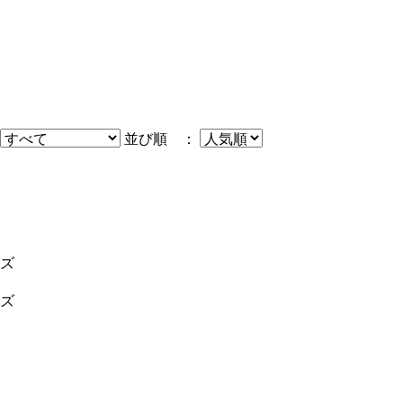
並び順 ：
ズ
ズ