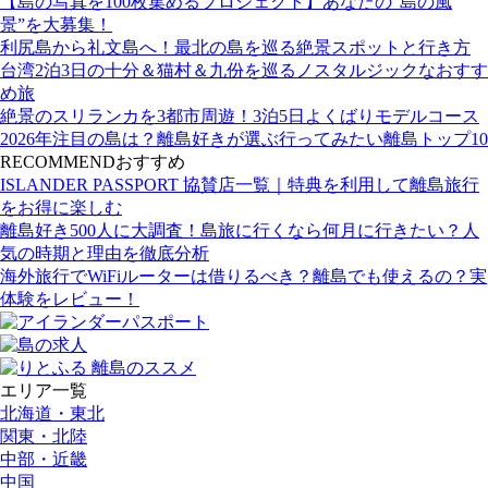
【島の写真を100枚集めるプロジェクト】あなたの“島の風
景”を大募集！
利尻島から礼文島へ！最北の島を巡る絶景スポットと行き方
台湾2泊3日の十分＆猫村＆九份を巡るノスタルジックなおすす
め旅
絶景のスリランカを3都市周遊！3泊5日よくばりモデルコース
2026年注目の島は？離島好きが選ぶ行ってみたい離島トップ10
RECOMMEND
おすすめ
ISLANDER PASSPORT 協賛店一覧｜特典を利用して離島旅行
をお得に楽しむ
離島好き500人に大調査！島旅に行くなら何月に行きたい？人
気の時期と理由を徹底分析
海外旅行でWiFiルーターは借りるべき？離島でも使えるの？実
体験をレビュー！
エリア一覧
北海道・東北
関東・北陸
中部・近畿
中国