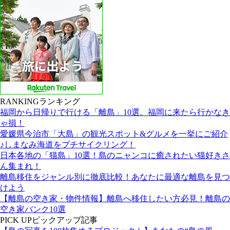
RANKING
ランキング
福岡から日帰りで行ける「離島」10選。福岡に来たら行かなき
ゃ損！
愛媛県今治市「大島」の観光スポット&グルメを一挙にご紹介
♪しまなみ海道をプチサイクリング！
日本各地の「猫島」10選！島のニャンコに癒されたい猫好きさ
ん集まれ！
離島移住をジャンル別に徹底比較！あなたに最適な離島を見つ
けよう
【離島の空き家・物件情報】離島へ移住したい方必見！離島の
空き家バンク10選
PICK UP
ピックアップ記事