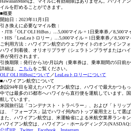
HawaiianMilesは、マイルに有効期限はありません。ハワ
イルを貯めることができます。
■概要
開始日：2023年11月1日
引き換えに必要なマイル数：
・JTB「OLI’ OLI HiBus」…5,000マイル = 1日乗車券／8,500
・HIS「LeaLeaトロリー」…5,000マイル = 1日乗車券／8,500
ご利用方法：ハワイアン航空のウェブサイトのオンラインフォー
ハワイ到着後、オリオリプラザ（シェラトンプラザまたはハイア
券が発行されます。
引換期限：発行から3か月以内（乗車券は、乗車期間の5日前
詳細は、
こちら
をご覧ください。
OLI’ OLI HiBusについて
／
LeaLeaトロリーについて
■ハワイアン航空について
創設94年目を迎えたハワイアン航空は、ハワイで最大かつもっ
中では最多の15都市へハワイから直行便を運航しています。
航しています。
米国旅行誌「コンデナスト・トラベラー」、および「トリップ
は、「フォーブス」誌でハワイ州内のトップ雇用主として選ばれ、「ト
また、ハワイアン航空は、米運輸省による米航空業界ランキングに
ハワイアン航空は、ハワイアン・ホールディングス(NASDAQ:HA)の
公式HP
Twitter
Facebook
Instagram