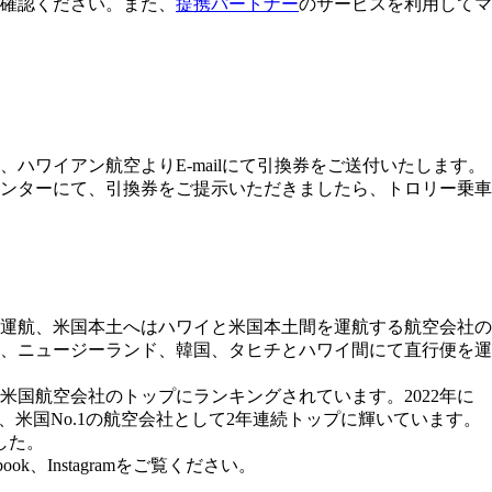
確認ください。また、
提携パートナー
のサービスを利用してマ
ワイアン航空よりE-mailにて引換券をご送付いたします。
センターにて、引換券をご提示いただきましたら、トロリー乗車
を運航、米国本土へはハワイと米国本土間を運航する航空会社の
島、ニュージーランド、韓国、タヒチとハワイ間にて直行便を運
国航空会社のトップにランキングされています。2022年に
いて、米国No.1の航空会社として2年連続トップに輝いています。
した。
k、Instagramをご覧ください。