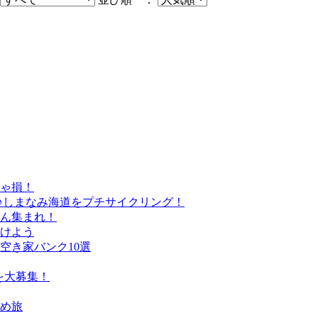
きゃ損！
♪しまなみ海道をプチサイクリング！
さん集まれ！
けよう
空き家バンク10選
を大募集！
すめ旅