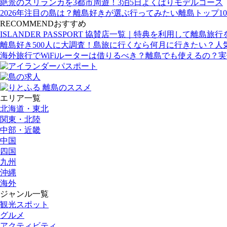
絶景のスリランカを3都市周遊！3泊5日よくばりモデルコース
2026年注目の島は？離島好きが選ぶ行ってみたい離島トップ10
RECOMMEND
おすすめ
ISLANDER PASSPORT 協賛店一覧｜特典を利用して離島旅
離島好き500人に大調査！島旅に行くなら何月に行きたい？人
海外旅行でWiFiルーターは借りるべき？離島でも使えるの？
エリア一覧
北海道・東北
関東・北陸
中部・近畿
中国
四国
九州
沖縄
海外
ジャンル一覧
観光スポット
グルメ
アクティビティ