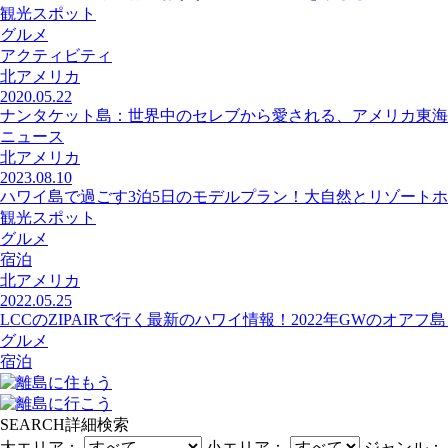
観光スポット
グルメ
アクティビティ
北アメリカ
2020.05.22
ナンタケット島：世界中のセレブから愛される、アメリカ東海
ニュース
北アメリカ
2023.08.10
ハワイ島で過ごす3泊5日のモデルプラン！大自然とリゾートホ
観光スポット
グルメ
宿泊
北アメリカ
2022.05.25
LCCのZIPAIRで行く最新のハワイ情報！2022年GWのオアフ
グルメ
宿泊
SEARCH
詳細検索
大エリア：
小エリア：
ジャンル：