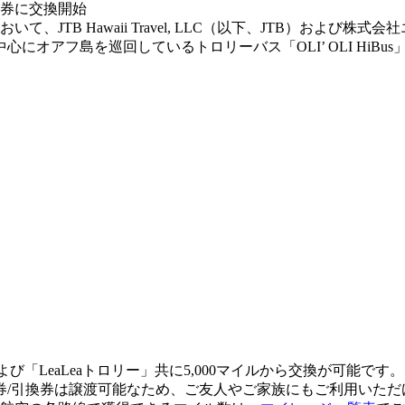
おいて、JTB Hawaii Travel, LLC（以下、JTB）お
アを中心にオアフ島を巡回しているトロリーバス「OLI’ OLI Hi
us」および「LeaLeaトロリー」共に5,000マイルから交換が可能
券/引換券は譲渡可能なため、ご友人やご家族にもご利用いただ