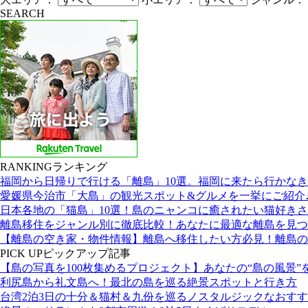
SEARCH
RANKING
ランキング
福岡から日帰りで行ける「離島」10選。福岡に来たら行かな
愛媛県今治市「大島」の観光スポット&グルメを一挙にご紹介
日本各地の「猫島」10選！島のニャンコに癒されたい猫好き
離島移住をジャンル別に徹底比較！あなたに最適な離島を見つ
【離島の空き家・物件情報】離島へ移住したい方必見！離島の
PICK UP
ピックアップ記事
【島の写真を100枚集めるプロジェクト】あなたの“島の風景”
利尻島から礼文島へ！最北の島を巡る絶景スポットと行き方
台湾2泊3日の十分＆猫村＆九份を巡るノスタルジックなおす