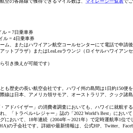
イアン航空の各路線で獲得できるマイル数は、
マイレージ一覧表
でご
マイル = 7日乗車券
マイル = 4日乗車券
ム、またはハワイアン航空コールセンターにて電話で申請後、ハ
ットプラザ）またはLeaLeaラウンジ（ロイヤルハワイアン
から引き換えが可能です）
とも歴史の長い航空会社です。ハワイ州の島間は1日約150便
国際線は日本、アメリカ領サモア、オーストラリア、クック諸
・アドバイザー」の消費者調査においても、ハワイに就航する米
ラベル+レジャー」誌の「2022 World’s Best」にお
おいて、18年連続（2004年～2021年）で定時運航率1位で
子会社です。詳細や最新情報は、公式HP、Twitter、Faceboo