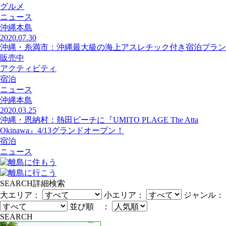
グルメ
ニュース
沖縄本島
2020.07.30
沖縄・糸満市：沖縄最大級の海上アスレチック付き宿泊プラン
販売中
アクティビティ
宿泊
ニュース
沖縄本島
2020.03.25
沖縄・恩納村：熱田ビーチに『UMITO PLAGE The Atta
Okinawa』4/13グランドオープン！
宿泊
ニュース
SEARCH
詳細検索
大エリア：
小エリア：
ジャンル：
並び順 ：
SEARCH