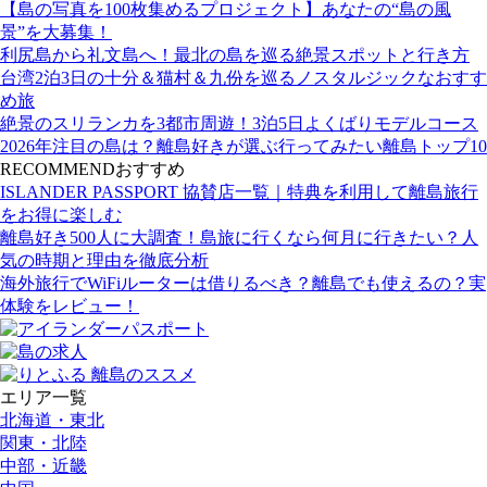
【島の写真を100枚集めるプロジェクト】あなたの“島の風
景”を大募集！
利尻島から礼文島へ！最北の島を巡る絶景スポットと行き方
台湾2泊3日の十分＆猫村＆九份を巡るノスタルジックなおすす
め旅
絶景のスリランカを3都市周遊！3泊5日よくばりモデルコース
2026年注目の島は？離島好きが選ぶ行ってみたい離島トップ10
RECOMMEND
おすすめ
ISLANDER PASSPORT 協賛店一覧｜特典を利用して離島旅行
をお得に楽しむ
離島好き500人に大調査！島旅に行くなら何月に行きたい？人
気の時期と理由を徹底分析
海外旅行でWiFiルーターは借りるべき？離島でも使えるの？実
体験をレビュー！
エリア一覧
北海道・東北
関東・北陸
中部・近畿