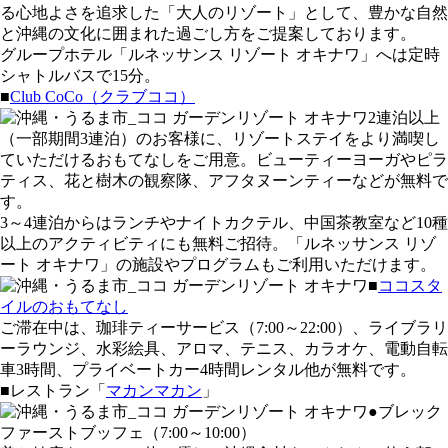
る心地よさを追求した「大人のリゾート」として、豊かな自然
と沖縄の文化に囲まれた過ごし方をご提案しております。
グループホテル「ルネッサンス リゾート オキナワ」へは定時
シャトルバスで15分。
■
Club CoCo（クラブココ）
2連泊以上
（一部期間3連泊）のお客様に、リゾートステイをより満喫し
ていただけるおもてなしをご用意。ビューティーヨーガやピラ
ティス、花と樹木の観察隊、アフタヌーンティーなどが無料で
す。
3～4連泊からはランチやナイトカクテル、中国茶教室など10種
以上のアクティビティにも無料ご招待。「ルネッサンス リゾ
ート オキナワ」の施設やプログラムもご利用いただけます。
■
ココスタ
イルのおもてなし
ご滞在中は、珈琲ティーサービス（7:00～22:00）、ライブラリ
ーラウンジ、水彩絵具、アロマ、テニス、カラオケ、電動自転
車3時間、プライベートカー4時間レンタル他が無料です。
■レストラン「
マカンマカン
」
●ブレック
ファーストブッフェ（7:00～10:00）