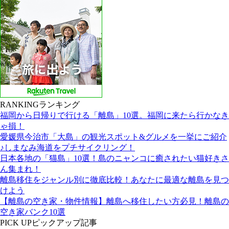
RANKING
ランキング
福岡から日帰りで行ける「離島」10選。福岡に来たら行かなき
ゃ損！
愛媛県今治市「大島」の観光スポット&グルメを一挙にご紹介
♪しまなみ海道をプチサイクリング！
日本各地の「猫島」10選！島のニャンコに癒されたい猫好きさ
ん集まれ！
離島移住をジャンル別に徹底比較！あなたに最適な離島を見つ
けよう
【離島の空き家・物件情報】離島へ移住したい方必見！離島の
空き家バンク10選
PICK UP
ピックアップ記事