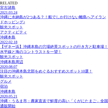
RELATED
宮古諸島
2021.03.24
沖縄に水納島が2つある？！船でしか行けない離島へアイラン
ドホッピング♪
観光スポット
アクティビティ
沖縄本島
2022.02.18
【ザネー浜】沖縄本島の穴場絶景スポットの行き方と駐車場！
水平線と海のコントラストを一望！
観光スポット
沖縄本島周辺
2020.08.07
注目の沖縄本島北部をめぐるおすすめスポット10選！
観光スポット
グルメ
宿泊
沖縄本島
2020.05.21
沖縄・うるま市：農家直送で鮮度の高い「くがにたまご」全国
通販開始