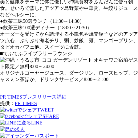
美と健康をテーマに体に優しい沖縄食材をふんだんに使う朝
食。せいろで蒸したアツアツ島野菜や中華粥、生絞りジュース
などヘルシーに。
●飲茶三昧50選ランチ（11:30～14:30）
●飲茶三昧100選ディナー（18:00～21:30）
オーダーを受けてから調理する小籠包や焼売餃子などのアツア
ツ点心、ぷりぷり海老チリ、粥、炒飯、麺、マンゴープリン、
タピオカパフェ他、スイーツに舌鼓。
■てふてふライブラリーラウンジ
ご宿泊ゲス
ト限定／無料8:00～24:00
オリジナルゴーヤージュース、ダージリン、ローズヒップ、ジ
ャスミン茶ほか、ドリンクサービス／8:00～21:00
PR TIMESプレスリリース詳細
提供：
PR TIMES
TWEET
SHARE
LINE