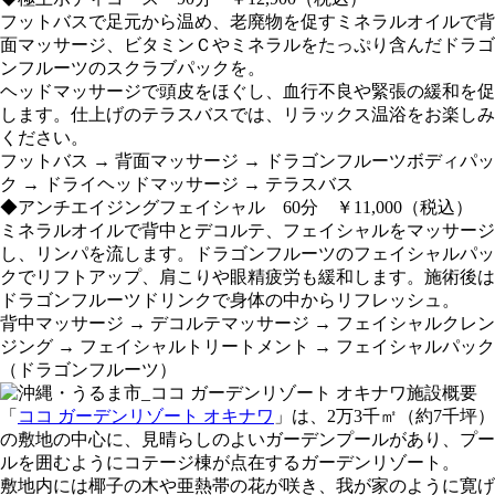
フットバスで足元から温め、老廃物を促すミネラルオイルで背
面マッサージ、ビタミンＣやミネラルをたっぷり含んだドラゴ
ンフルーツのスクラブパックを。
ヘッドマッサージで頭皮をほぐし、血行不良や緊張の緩和を促
します。仕上げのテラスバスでは、リラックス温浴をお楽しみ
ください。
フットバス → 背面マッサージ → ドラゴンフルーツボディパッ
ク → ドライヘッドマッサージ → テラスバス
◆アンチエイジングフェイシャル 60分 ￥11,000（税込）
ミネラルオイルで背中とデコルテ、フェイシャルをマッサージ
し、リンパを流します。ドラゴンフルーツのフェイシャルパッ
クでリフトアップ、肩こりや眼精疲労も緩和します。施術後は
ドラゴンフルーツドリンクで身体の中からリフレッシュ。
背中マッサージ → デコルテマッサージ → フェイシャルクレン
ジング → フェイシャルトリートメント → フェイシャルパック
（ドラゴンフルーツ）
施設概要
「
ココ ガーデンリゾート オキナワ
」は、2万3千㎡（約7千坪）
の敷地の中心に、見晴らしのよいガーデンプールがあり、プー
ルを囲むようにコテージ棟が点在するガーデンリゾート。
敷地内には椰子の木や亜熱帯の花が咲き、我が家のように寛げ