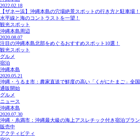
2022.02.18
【ザネー浜】沖縄本島の穴場絶景スポットの行き方と駐車場！
水平線と海のコントラストを一望！
観光スポット
沖縄本島周辺
2020.08.07
注目の沖縄本島北部をめぐるおすすめスポット10選！
観光スポット
グルメ
宿泊
沖縄本島
2020.05.21
沖縄・うるま市：農家直送で鮮度の高い「くがにたまご」全国
通販開始
グルメ
ニュース
沖縄本島
2020.07.30
沖縄・糸満市：沖縄最大級の海上アスレチック付き宿泊プラン
販売中
アクティビティ
宿泊