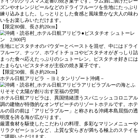
ドイツのクリスマス定番の焼き菓子です。ラム酒に漬けたレー
ズンやオレンジピールなどのドライフルーツを生地にたっぷり
練り込みました。しっとりとした食感と風味豊かな大人の味わ
いをお楽しみいただけます。
【限定80個、長さ約20cm】
●ピスタチオ シュトーレ
ン 2,900円
生地にピスタチオのパウダーとペーストを混ぜ、中にはドライ
フルーツ、ナッツ、ホワイトチョコやピスタチオがぎっしり詰
まった食べ応えたっぷりのシュトーレン。ピスタチオ好きには
たまらないピスタチオが主役の焼き菓子です。
【限定50個、長さ約20cm】
ホテル日航アリビラ －ヨミタンリゾート沖縄－
アリビラブルーの海とふ
りそそぐ太陽が創り出す至福の空間
ホテル日航アリビラは、異国情緒漂うスパニッシュコロニアル
調の建物が特徴的なオンザビーチのリゾートホテルです。ホテ
ルの目の前は「アリビラブルー」と称される沖縄本島屈指の透
明度を誇る海が広がります。
厳選食材を駆使したこだわりの料理、多彩なマリンメニューや
リラクゼーションなど、上質な安らぎが満ちる極上のステイを
ご堪能いただけます。