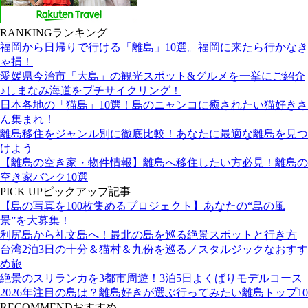
RANKING
ランキング
福岡から日帰りで行ける「離島」10選。福岡に来たら行かなき
ゃ損！
愛媛県今治市「大島」の観光スポット&グルメを一挙にご紹介
♪しまなみ海道をプチサイクリング！
日本各地の「猫島」10選！島のニャンコに癒されたい猫好きさ
ん集まれ！
離島移住をジャンル別に徹底比較！あなたに最適な離島を見つ
けよう
【離島の空き家・物件情報】離島へ移住したい方必見！離島の
空き家バンク10選
PICK UP
ピックアップ記事
【島の写真を100枚集めるプロジェクト】あなたの“島の風
景”を大募集！
利尻島から礼文島へ！最北の島を巡る絶景スポットと行き方
台湾2泊3日の十分＆猫村＆九份を巡るノスタルジックなおすす
め旅
絶景のスリランカを3都市周遊！3泊5日よくばりモデルコース
2026年注目の島は？離島好きが選ぶ行ってみたい離島トップ10
RECOMMEND
おすすめ