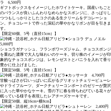
ラ 6,500円
ギフトボックスをイメージしたホワイトケーキ。国産いちごと
のバランスが良いふんわりなめらかなスポンジに、さっぱりし
つつもしっかりとしたコクのある生クリームをデコレーショ
ン。チョコレートで作った深紅の華やかなリボンが目を引きま
す。
【限定60個、5号（直径15cm）】
●ショコラ デュ ノエル
5,000円
ショコラガナッシュ、フランボワーズジャム、チョコスポンジ
を重ねた濃厚で大人な味わいのケーキ。切り株のイメージが印
象的なチョコスポンジは、レモンゼストとバニラを入れて香り
豊かに仕上げました。
【限定50個、5号（直径15cm）】
●カッサータ 4,700円
甘酸っぱさが口いっぱいに広がるグリオットチェリーピューレ
やドライフルーツ、ダークチェリーコンポートのゼリーが贅沢
に入った華やかなケーキ。雪の下に春を待ちわびている花々が
眠っている様子を表現したレアチーズケーキです。
【限定50個、縦16cm×横8cm】
●シュトーレン 2,400円