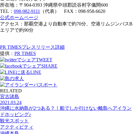
所在地：〒904-0393 沖縄県中頭郡読谷村字儀間600
TEL：
098-982-9111
（代表） FAX：098-958-6620
公式ホームページ
アクセス：那覇空港より自動車で約70分、空港リムジンバスB
エリアで約90分
PR TIMESプレスリリース詳細
提供：
PR TIMES
TWEET
SHARE
LINE
RELATED
宮古諸島
2021.03.24
沖縄に水納島が2つある？！船でしか行けない離島へアイラン
ドホッピング♪
観光スポット
アクティビティ
沖縄本島