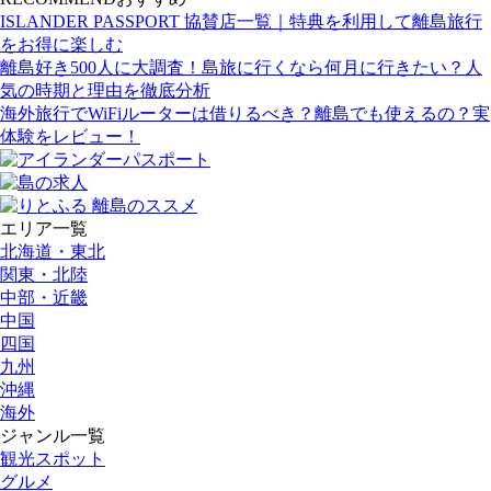
ISLANDER PASSPORT 協賛店一覧｜特典を利用して離島旅行
をお得に楽しむ
離島好き500人に大調査！島旅に行くなら何月に行きたい？人
気の時期と理由を徹底分析
海外旅行でWiFiルーターは借りるべき？離島でも使えるの？実
体験をレビュー！
エリア一覧
北海道・東北
関東・北陸
中部・近畿
中国
四国
九州
沖縄
海外
ジャンル一覧
観光スポット
グルメ