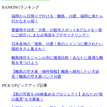
RANKING
ランキング
福岡から日帰りで行ける「離島」10選。福岡に来たら
行かなきゃ損！
愛媛県今治市「大島」の観光スポット&グルメを一挙
にご紹介♪しまなみ海道をプチサイクリング！
日本各地の「猫島」10選！島のニャンコに癒されたい
猫好きさん集まれ！
離島移住をジャンル別に徹底比較！あなたに最適な離
島を見つけよう
【離島の空き家・物件情報】離島へ移住したい方必
見！離島の空き家バンク10選
PICK UP
ピックアップ記事
【島の写真を100枚集めるプロジェクト】あなたの“島
の風景”を大募集！