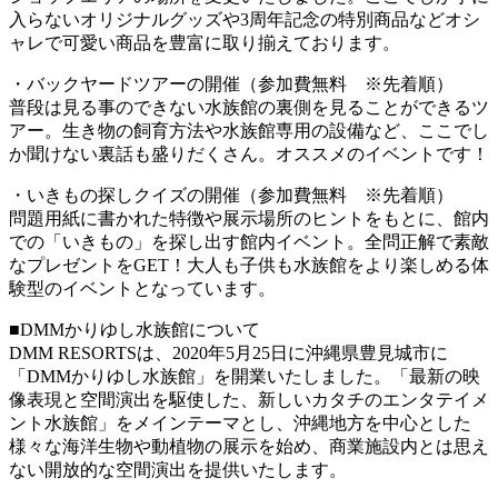
入らないオリジナルグッズや3周年記念の特別商品などオシ
ャレで可愛い商品を豊富に取り揃えております。
・バックヤードツアーの開催（参加費無料 ※先着順）
普段は見る事のできない水族館の裏側を見ることができるツ
アー。生き物の飼育方法や水族館専用の設備など、ここでし
か聞けない裏話も盛りだくさん。オススメのイベントです！
・いきもの探しクイズの開催（参加費無料 ※先着順）
問題用紙に書かれた特徴や展示場所のヒントをもとに、館内
での「いきもの」を探し出す館内イベント。全問正解で素敵
なプレゼントをGET！大人も子供も水族館をより楽しめる体
験型のイベントとなっています。
■DMMかりゆし水族館について
DMM RESORTSは、2020年5月25日に沖縄県豊見城市に
「DMMかりゆし水族館」を開業いたしました。「最新の映
像表現と空間演出を駆使した、新しいカタチのエンタテイメ
ント水族館」をメインテーマとし、沖縄地方を中心とした
様々な海洋生物や動植物の展示を始め、商業施設内とは思え
ない開放的な空間演出を提供いたします。