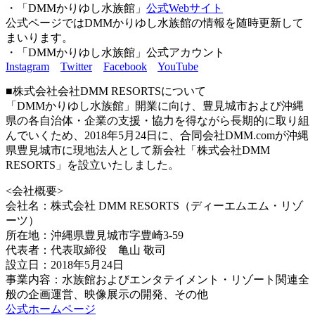
・「DMMかりゆし水族館」
公式Webサイト
公式ページではDMMかりゆし水族館の情報を随時更新して
まいります。
・「DMMかりゆし水族館」公式アカウント
Instagram
Twitter
Facebook
YouTube
■株式会社会社DMM RESORTSについて
「DMMかりゆし水族館」開業に向け、豊見城市および沖縄
県の各自治体・企業の支援・協力を得ながら長期的に取り組
んでいくため、2018年5月24日に、合同会社DMM.comが沖縄
県豊見城市に現地法人として新会社「株式会社DMM
RESORTS」を設立いたしました。
<会社概要>
会社名：株式会社 DMM RESORTS（ディーエムエム・リゾ
ーツ）
所在地：沖縄県豊見城市字豊崎3-59
代表者：代表取締役 亀山 敬司
設立日：2018年5月24日
事業内容：水族館およびエンタテイメント・リゾート関連全
般の企画運営、映像展示の開発、その他
公式ホームページ