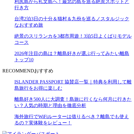
利尻島から礼文島へ！最北の島を巡る絶景スポットと
行き方
台湾2泊3日の十分＆猫村＆九份を巡るノスタルジック
なおすすめ旅
絶景のスリランカを3都市周遊！3泊5日よくばりモデル
コース
2026年注目の島は？離島好きが選ぶ行ってみたい離島
トップ10
RECOMMEND
おすすめ
ISLANDER PASSPORT 協賛店一覧｜特典を利用して離
島旅行をお得に楽しむ
離島好き500人に大調査！島旅に行くなら何月に行きた
い？人気の時期と理由を徹底分析
海外旅行でWiFiルーターは借りるべき？離島でも使え
るの？実体験をレビュー！