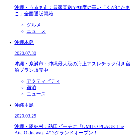
沖縄・うるま市：農家直送で鮮度の高い「くがにたま
ご」全国通販開始
グルメ
ニュース
沖縄本島
2020.07.30
沖縄・糸満市：沖縄最大級の海上アスレチック付き宿
泊プラン販売中
アクティビティ
宿泊
ニュース
沖縄本島
2020.03.25
沖縄・恩納村：熱田ビーチに『UMITO PLAGE The
Atta Okinawa』4/13グランドオープン！