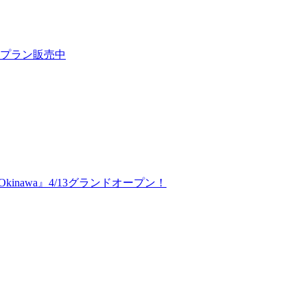
プラン販売中
 Okinawa』4/13グランドオープン！