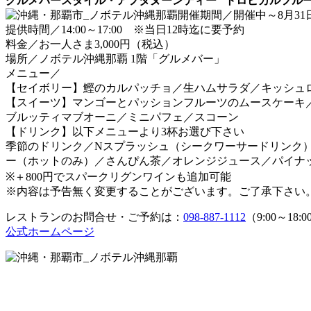
グルメバースタイル・アフタヌーンティー “トロピカルフルー
開催期間／開催中～8月31
提供時間／14:00～17:00 ※当日12時迄に要予約
料金／お一人さま3,000円（税込）
場所／ノボテル沖縄那覇 1階「グルメバー」
メニュー／
【セイボリー】鰹のカルパッチョ／生ハムサラダ／キッシュ
【スイーツ】マンゴーとパッションフルーツのムースケーキ／
ブルッティマブオーニ／ミニパフェ／スコーン
【ドリンク】以下メニューより3杯お選び下さい
季節のドリンク／Nスプラッシュ（シークワーサードリンク）
ー（ホットのみ）／さんぴん茶／オレンジジュース／パイナ
※＋800円でスパークリグンワインも追加可能
※内容は予告無く変更することがございます。ご了承下さい
レストランのお問合せ・ご予約は：
098-887-1112
（9:00～18
公式ホームページ