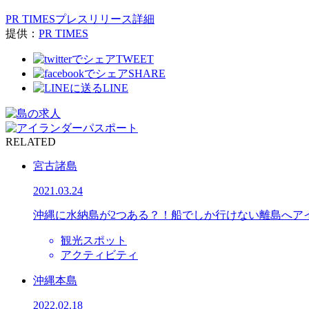
PR TIMESプレスリリース詳細
提供：
PR TIMES
TWEET
SHARE
LINE
RELATED
宮古諸島
2021.03.24
沖縄に水納島が2つある？！船でしか行けない離島へア
観光スポット
アクティビティ
沖縄本島
2022.02.18