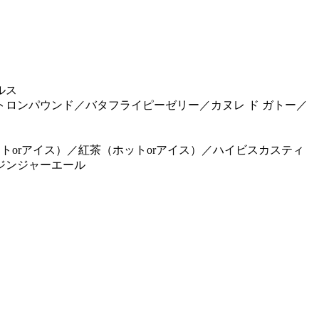
ルス
ロンパウンド／バタフライピーゼリー／カヌレ ド ガトー／
orアイス）／紅茶（ホットorアイス）／ハイビスカスティ
ジンジャーエール