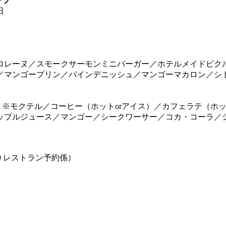
ツ”
日
ロレーヌ／スモークサーモンミニバーガー／ホテルメイドピク
マンゴープリン／パインデニッシュ／マンゴーマカロン／シト
※モクテル／コーヒー（ホットorアイス）／カフェラテ（ホット
ップルジュース／マンゴー／シークワーサー／コカ・コーラ／
。
:00 レストラン予約係）