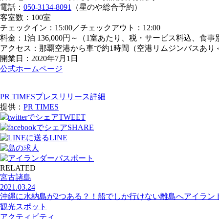
電話：
050-3134-8091
（星のや総合予約）
客室数：100室
チェックイン：15:00／チェックアウト：12:00
料金：1泊 136,000円～（1室あたり、税・サービス料込、食事
アクセス：那覇空港から車で約1時間（空港リムジンバスあり
開業日：2020年7月1日
公式ホームページ
PR TIMESプレスリリース詳細
提供：
PR TIMES
TWEET
SHARE
LINE
RELATED
宮古諸島
2021.03.24
沖縄に水納島が2つある？！船でしか行けない離島へアイラン
観光スポット
アクティビティ