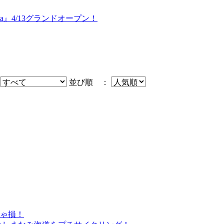
awa』4/13グランドオープン！
並び順 ：
きゃ損！