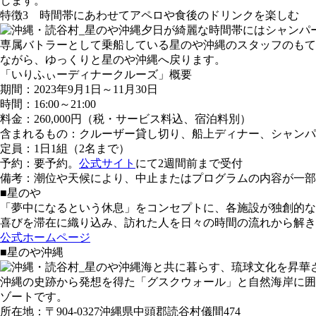
します。
特徴3 時間帯にあわせてアペロや食後のドリンクを楽しむ
夕日が綺麗な時間帯にはシャンパ
専属バトラーとして乗船している星のや沖縄のスタッフのもて
ながら、ゆっくりと星のや沖縄へ戻ります。
「いりふぃーディナークルーズ」概要
期間：2023年9月1日～11月30日
時間：16:00～21:00
料金：260,000円（税・サービス料込、宿泊料別）
含まれるもの：クルーザー貸し切り、船上ディナー、シャンパ
定員：1日1組（2名まで）
予約：要予約。
公式サイト
にて2週間前まで受付
備考：潮位や天候により、中止またはプログラムの内容が一部
■星のや
「夢中になるという休息」をコンセプトに、各施設が独創的な
喜びを滞在に織り込み、訪れた人を日々の時間の流れから解き
公式ホームページ
■星のや沖縄
海と共に暮らす、琉球文化を昇華
沖縄の史跡から発想を得た「グスクウォール」と自然海岸に囲
ゾートです。
所在地：〒904-0327沖縄県中頭郡読谷村儀間474