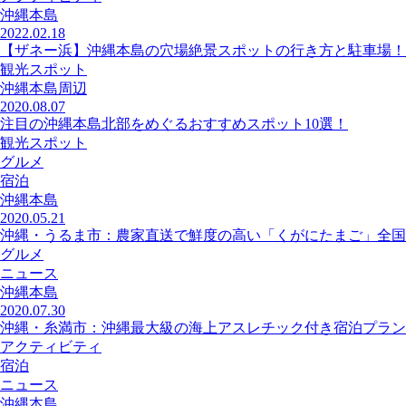
沖縄本島
2022.02.18
【ザネー浜】沖縄本島の穴場絶景スポットの行き方と駐車場！
観光スポット
沖縄本島周辺
2020.08.07
注目の沖縄本島北部をめぐるおすすめスポット10選！
観光スポット
グルメ
宿泊
沖縄本島
2020.05.21
沖縄・うるま市：農家直送で鮮度の高い「くがにたまご」全国
グルメ
ニュース
沖縄本島
2020.07.30
沖縄・糸満市：沖縄最大級の海上アスレチック付き宿泊プラン
アクティビティ
宿泊
ニュース
沖縄本島