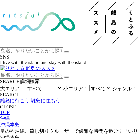
SNS
I live with the island and stay with the island
SEARCH
詳細検索
大エリア：
小エリア：
ジャンル：
SEARCH
離島に行こう
離島に住もう
CLOSE
TOP
沖縄
沖縄本島
星のや沖縄、貸し切りクルーザーで優雅な時間を過ごす「いり
沖縄本島