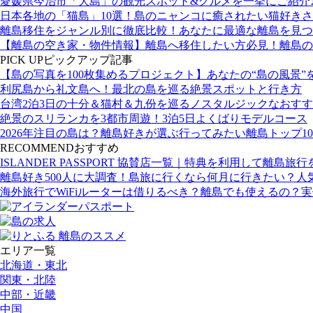
愛媛県今治市「大島」の観光スポット&グルメを一挙にご紹介
日本各地の「猫島」10選！島のニャンコに癒されたい猫好き
離島移住をジャンル別に徹底比較！あなたに最適な離島を見つ
【離島の空き家・物件情報】離島へ移住したい方必見！離島の
PICK UP
ピックアップ記事
【島の写真を100枚集めるプロジェクト】あなたの“島の風景”
利尻島から礼文島へ！最北の島を巡る絶景スポットと行き方
台湾2泊3日の十分＆猫村＆九份を巡るノスタルジックなおす
絶景のスリランカを3都市周遊！3泊5日よくばりモデルコース
2026年注目の島は？離島好きが選ぶ行ってみたい離島トップ10
RECOMMEND
おすすめ
ISLANDER PASSPORT 協賛店一覧｜特典を利用して離島旅
離島好き500人に大調査！島旅に行くなら何月に行きたい？人
海外旅行でWiFiルーターは借りるべき？離島でも使えるの？
エリア一覧
北海道・東北
関東・北陸
中部・近畿
中国