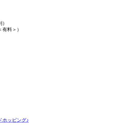
別）
＜有料＞）
ドホッピング♪