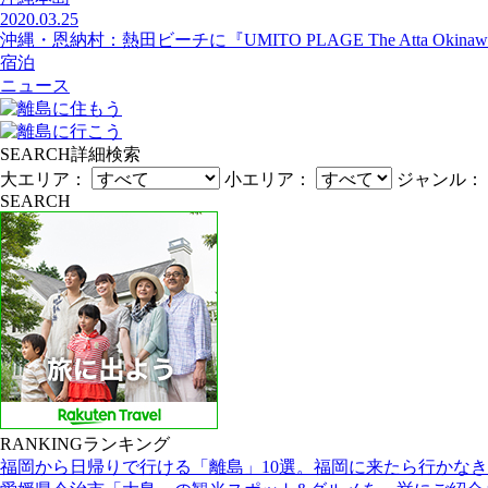
2020.03.25
沖縄・恩納村：熱田ビーチに『UMITO PLAGE The Atta Okin
宿泊
ニュース
SEARCH
詳細検索
大エリア：
小エリア：
ジャンル：
SEARCH
RANKING
ランキング
福岡から日帰りで行ける「離島」10選。福岡に来たら行かな