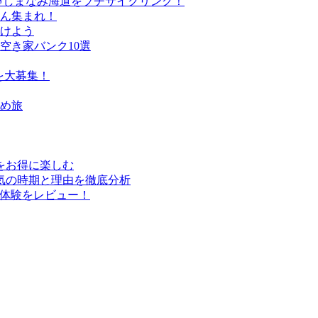
♪しまなみ海道をプチサイクリング！
さん集まれ！
けよう
空き家バンク10選
を大募集！
すめ旅
行をお得に楽しむ
気の時期と理由を徹底分析
実体験をレビュー！