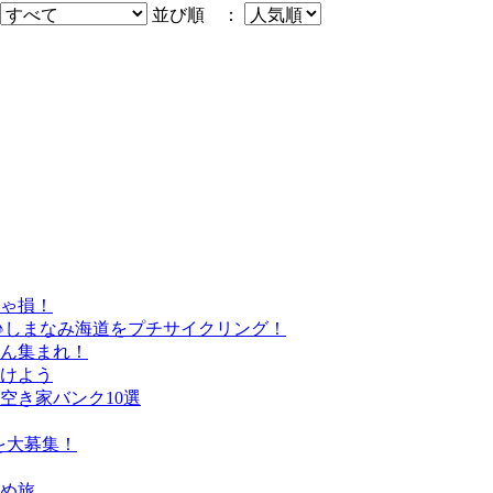
並び順 ：
きゃ損！
♪しまなみ海道をプチサイクリング！
さん集まれ！
けよう
空き家バンク10選
を大募集！
すめ旅