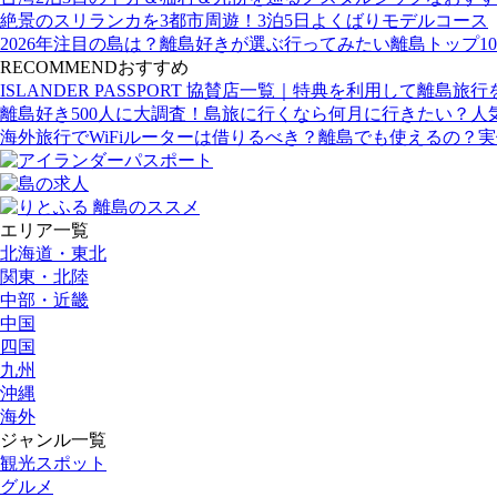
絶景のスリランカを3都市周遊！3泊5日よくばりモデルコース
2026年注目の島は？離島好きが選ぶ行ってみたい離島トップ10
RECOMMEND
おすすめ
ISLANDER PASSPORT 協賛店一覧｜特典を利用して離島旅
離島好き500人に大調査！島旅に行くなら何月に行きたい？人
海外旅行でWiFiルーターは借りるべき？離島でも使えるの？
エリア一覧
北海道・東北
関東・北陸
中部・近畿
中国
四国
九州
沖縄
海外
ジャンル一覧
観光スポット
グルメ