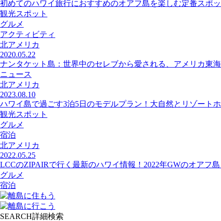
初めてのハワイ旅行におすすめのオアフ島を楽しむ定番スポッ
観光スポット
グルメ
アクティビティ
北アメリカ
2020.05.22
ナンタケット島：世界中のセレブから愛される、アメリカ東海
ニュース
北アメリカ
2023.08.10
ハワイ島で過ごす3泊5日のモデルプラン！大自然とリゾートホ
観光スポット
グルメ
宿泊
北アメリカ
2022.05.25
LCCのZIPAIRで行く最新のハワイ情報！2022年GWのオアフ
グルメ
宿泊
SEARCH
詳細検索