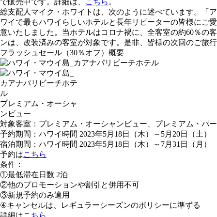
で販売中です。詳細は、
こちら
。
総支配人マイク・ホワイトは、次のように述べています。「ア
ワイで最もハワイらしいホテルと長年リピーターの皆様にご愛
意いたしました。当ホテルはコロナ禍に、全客室の約60％の客
ンは、改装済みの客室が対象です。是非、皆様の次回のご旅行
フラッシュセール（30％オフ）概要
プレミアム・オーシャ
ンビュー
対象客室：プレミアム・オーシャンビュー、プレミアム・パー
予約期間：ハワイ時間 2023年5月18日（木）～5月20日（土）
宿泊期間：ハワイ時間 2023年5月18日（木）～7月31日（月）
予約は
こちら
条件：
①最低滞在日数 2泊
②他のプロモーションや割引と併用不可
③新規予約のみ適用
④キャンセルは、レギュラーシーズンのポリシーに準ずる
詳細は
こちら