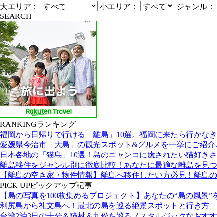
大エリア：
小エリア：
ジャンル：
SEARCH
RANKING
ランキング
福岡から日帰りで行ける「離島」10選。福岡に来たら行かな
愛媛県今治市「大島」の観光スポット&グルメを一挙にご紹介
日本各地の「猫島」10選！島のニャンコに癒されたい猫好き
離島移住をジャンル別に徹底比較！あなたに最適な離島を見つ
【離島の空き家・物件情報】離島へ移住したい方必見！離島の
PICK UP
ピックアップ記事
【島の写真を100枚集めるプロジェクト】あなたの“島の風景”
利尻島から礼文島へ！最北の島を巡る絶景スポットと行き方
台湾2泊3日の十分＆猫村＆九份を巡るノスタルジックなおす