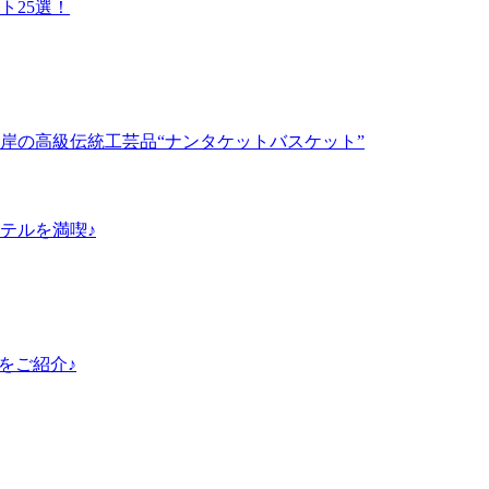
ト25選！
岸の高級伝統工芸品“ナンタケットバスケット”
テルを満喫♪
島をご紹介♪