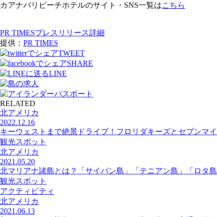
カアナパリビーチホテルのサイト・SNS一覧は
こちら
PR TIMESプレスリリース詳細
提供：
PR TIMES
TWEET
SHARE
LINE
RELATED
北アメリカ
2022.12.16
キーウェストまで絶景ドライブ！フロリダキーズとセブンマイ
観光スポット
北アメリカ
2021.05.20
北マリアナ諸島とは？「サイパン島」「テニアン島」「ロタ島
観光スポット
アクティビティ
北アメリカ
2021.06.13