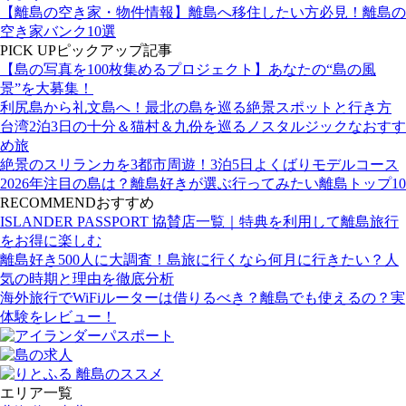
【離島の空き家・物件情報】離島へ移住したい方必見！離島の
空き家バンク10選
PICK UP
ピックアップ記事
【島の写真を100枚集めるプロジェクト】あなたの“島の風
景”を大募集！
利尻島から礼文島へ！最北の島を巡る絶景スポットと行き方
台湾2泊3日の十分＆猫村＆九份を巡るノスタルジックなおすす
め旅
絶景のスリランカを3都市周遊！3泊5日よくばりモデルコース
2026年注目の島は？離島好きが選ぶ行ってみたい離島トップ10
RECOMMEND
おすすめ
ISLANDER PASSPORT 協賛店一覧｜特典を利用して離島旅行
をお得に楽しむ
離島好き500人に大調査！島旅に行くなら何月に行きたい？人
気の時期と理由を徹底分析
海外旅行でWiFiルーターは借りるべき？離島でも使えるの？実
体験をレビュー！
エリア一覧