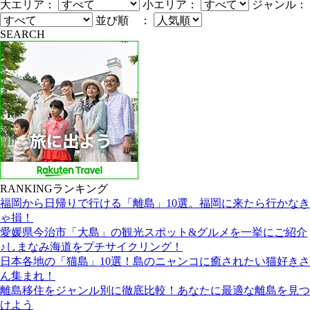
大エリア：
小エリア：
ジャンル：
並び順 ：
SEARCH
RANKING
ランキング
福岡から日帰りで行ける「離島」10選。福岡に来たら行かなき
ゃ損！
愛媛県今治市「大島」の観光スポット&グルメを一挙にご紹介
♪しまなみ海道をプチサイクリング！
日本各地の「猫島」10選！島のニャンコに癒されたい猫好きさ
ん集まれ！
離島移住をジャンル別に徹底比較！あなたに最適な離島を見つ
けよう