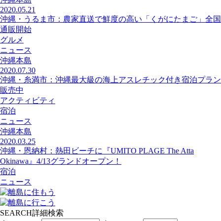
2020.05.21
沖縄・うるま市：農家直送で鮮度の高い「くがにたまご」全国
通販開始
グルメ
ニュース
沖縄本島
2020.07.30
沖縄・糸満市：沖縄最大級の海上アスレチック付き宿泊プラン
販売中
アクティビティ
宿泊
ニュース
沖縄本島
2020.03.25
沖縄・恩納村：熱田ビーチに『UMITO PLAGE The Atta
Okinawa』4/13グランドオープン！
宿泊
ニュース
SEARCH
詳細検索