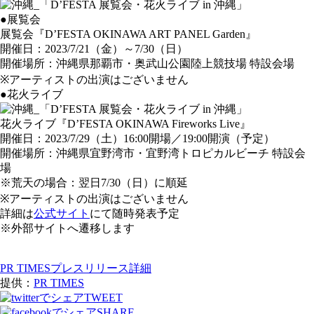
●展覧会
展覧会『D’FESTA OKINAWA ART PANEL Garden』
開催日：2023/7/21（金）～7/30（日）
開催場所：沖縄県那覇市・奥武山公園陸上競技場 特設会場
※アーティストの出演はございません
●花火ライブ
花火ライブ『D’FESTA OKINAWA Fireworks Live』
開催日：2023/7/29（土）16:00開場／19:00開演（予定）
開催場所：沖縄県宜野湾市・宜野湾トロピカルビーチ 特設会
場
※荒天の場合：翌日7/30（日）に順延
※アーティストの出演はございません
詳細は
公式サイト
にて随時発表予定
※外部サイトへ遷移します
PR TIMESプレスリリース詳細
提供：
PR TIMES
TWEET
SHARE