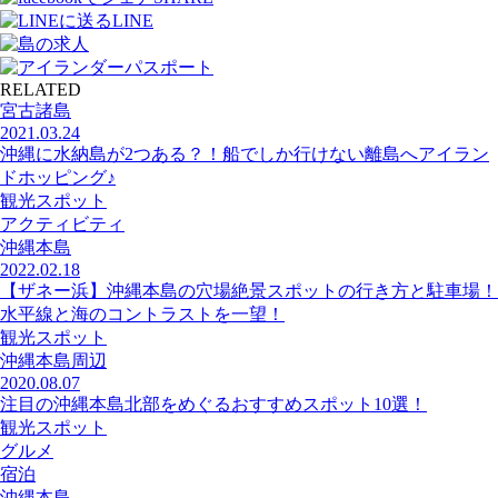
LINE
RELATED
宮古諸島
2021.03.24
沖縄に水納島が2つある？！船でしか行けない離島へアイラン
ドホッピング♪
観光スポット
アクティビティ
沖縄本島
2022.02.18
【ザネー浜】沖縄本島の穴場絶景スポットの行き方と駐車場！
水平線と海のコントラストを一望！
観光スポット
沖縄本島周辺
2020.08.07
注目の沖縄本島北部をめぐるおすすめスポット10選！
観光スポット
グルメ
宿泊
沖縄本島