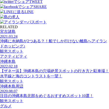
TWEET
SHARE
LINE
RELATED
宮古諸島
2021.03.24
沖縄に水納島が2つある？！船でしか行けない離島へアイラン
ドホッピング♪
観光スポット
アクティビティ
沖縄本島
2022.02.18
【ザネー浜】沖縄本島の穴場絶景スポットの行き方と駐車場！
水平線と海のコントラストを一望！
観光スポット
沖縄本島周辺
2020.08.07
注目の沖縄本島北部をめぐるおすすめスポット10選！
観光スポット
グルメ