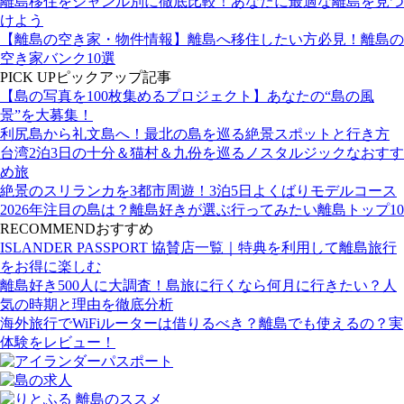
離島移住をジャンル別に徹底比較！あなたに最適な離島を見つ
けよう
【離島の空き家・物件情報】離島へ移住したい方必見！離島の
空き家バンク10選
PICK UP
ピックアップ記事
【島の写真を100枚集めるプロジェクト】あなたの“島の風
景”を大募集！
利尻島から礼文島へ！最北の島を巡る絶景スポットと行き方
台湾2泊3日の十分＆猫村＆九份を巡るノスタルジックなおすす
め旅
絶景のスリランカを3都市周遊！3泊5日よくばりモデルコース
2026年注目の島は？離島好きが選ぶ行ってみたい離島トップ10
RECOMMEND
おすすめ
ISLANDER PASSPORT 協賛店一覧｜特典を利用して離島旅行
をお得に楽しむ
離島好き500人に大調査！島旅に行くなら何月に行きたい？人
気の時期と理由を徹底分析
海外旅行でWiFiルーターは借りるべき？離島でも使えるの？実
体験をレビュー！