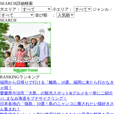
SEARCH
詳細検索
大エリア：
小エリア：
ジャンル：
並び順 ：
SEARCH
RANKING
ランキング
福岡から日帰りで行ける「離島」10選。福岡に来たら行かなき
ゃ損！
愛媛県今治市「大島」の観光スポット&グルメを一挙にご紹介
♪しまなみ海道をプチサイクリング！
日本各地の「猫島」10選！島のニャンコに癒されたい猫好きさ
ん集まれ！