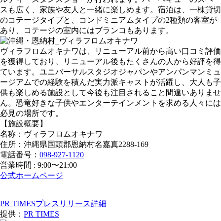
スも広く、家族や友人と一緒に楽しめます。宿泊は、一棟貸切
のコテージタイプと、コンドミニアムタイプの2種類の客室が
あり、コテージの室内にはブランコもあります。
ヴィラフロムオキナワは、リニューアル前から高い口コミ評価
を獲得しており、リニューアル後もたくさんの人から好評を得
ています。ユニバーサルスタジオジャパンやアンパンマンミュ
ージアムでの経験を積んだ実力派キャストが活躍し、大人も子
供も楽しめる施設として今後も注目されること間違いありませ
ん。恐竜好きな子供やエンターテインメントを求める人々には
必見の場所です。
【施設概要】
名称：ヴィラフロムオキナワ
住所：沖縄県国頭郡恩納村名嘉真2288-169
電話番号：
098-927-1120
営業時間 : 9:00〜21:00
公式ホームページ
PR TIMESプレスリリース詳細
提供：
PR TIMES