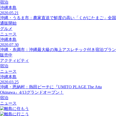
宿泊
沖縄本島
2020.05.21
沖縄・うるま市：農家直送で鮮度の高い「くがにたまご」全国
通販開始
グルメ
ニュース
沖縄本島
2020.07.30
沖縄・糸満市：沖縄最大級の海上アスレチック付き宿泊プラン
販売中
アクティビティ
宿泊
ニュース
沖縄本島
2020.03.25
沖縄・恩納村：熱田ビーチに『UMITO PLAGE The Atta
Okinawa』4/13グランドオープン！
宿泊
ニュース