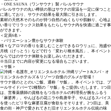
・ONE SAUNA（ワンサウナ）製 バレルサウナ
バレルサウナの丸い樽状の形はサウナの室温を一定に保つこと
に適しており、サウナの効果を最大限に引き出します。
素材の天然木そのものが持つ自然のぬくもりや肌触り、心地よ
い香りでリラックス効果をもたらしサウナ内を快適に過ごす事
ができます。
＜定員6名＞
・バリエーション豊かなサウナ体験
様々なアロマの香りを楽しむことができるロウリュに、泡盛や
月桃（げっとう）などで行う「変わり種水風呂」、本イベント
ならではのサウナ体験をお楽しみいただきます。
※当日までに内容が変更になる場合もございます。
＜サ飯＞
・オ
リエンタルホテルズ＆リゾーツ自慢のグルメが登場！
サウナ後のととのいご飯、通称「サ飯」。本イベントでは、プ
ールサイドバーで2種類の「サ飯」をご提供いたします。1つ目
は、営養薬膳師の資格をもつ当ホテルの料理長が腕をふるう
「麻婆丼」。やんばるの花ニラや島唐辛子、やんばるスパイス
を使ったピリ辛な麻婆豆腐が食欲をそそります。2つ目は、美
食の街・神戸で愛されてきた旧オリエンタルホテル伝統の味