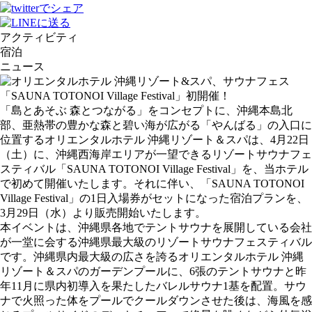
アクティビティ
宿泊
ニュース
「島とあそぶ 森とつながる」をコンセプトに、沖縄本島北
部、亜熱帯の豊かな森と碧い海が広がる「やんばる」の⼊⼝に
位置するオリエンタルホテル 沖縄リゾート＆スパは、4月22日
（土）に、沖縄西海岸エリアが一望できるリゾートサウナフェ
スティバル「SAUNA TOTONOI Village Festival」を、当ホテル
で初めて開催いたします。それに伴い、「SAUNA TOTONOI
Village Festival」の1日⼊場券がセットになった宿泊プランを、
3月29日（水）より販売開始いたします。
本イベントは、沖縄県各地でテントサウナを展開している会社
が一堂に会する沖縄県最大級のリゾートサウナフェスティバル
です。沖縄県内最大級の広さを誇るオリエンタルホテル 沖縄
リゾート＆スパのガーデンプールに、6張のテントサウナと昨
年11月に県内初導⼊を果たしたバレルサウナ1基を配置。サウ
ナで火照った体をプールでクールダウンさせた後は、海風を感