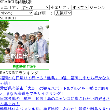
SEARCH
詳細検索
大エリア：
小エリア：
ジャンル：
並び順 ：
SEARCH
RANKING
ランキング
福岡から日帰りで行ける「離島」10選。福岡に来たら行かなき
ゃ損！
愛媛県今治市「大島」の観光スポット&グルメを一挙にご紹介
♪しまなみ海道をプチサイクリング！
日本各地の「猫島」10選！島のニャンコに癒されたい猫好きさ
ん集まれ！
離島移住をジャンル別に徹底比較！あなたに最適な離島を見つ