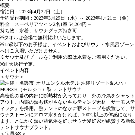
概要
宿泊日：2023年4月22日（土）
予約受付期間：2023年3月29日（水）～ 2023年4月21日（金）
料金：スーペリアツイン2名1室 54,264円～
持ち物：水着、サウナグッズ持参可
※タオルは会場で無料貸出いたします。
※12歳以下のお子様は、イベントおよびサウナ・水風呂ゾーン
へはご⼊場いただけません。
※サウナ及びプールをご利用の際は水着をご着用ください。
※雨天決行予定。
イベント内容
＜サウナ＞
・
MORZH（モルジュ）製 テントサウナ
高密度の幕の内部に断熱材が⼊っており、外の冷気をシャット
アウト、内部の熱も逃がさないキルティング素材「サーモステ
ィック」を採用。熱テントのなかに薪ストーブを設置して、サ
ウナストーンにアロマ水をかければ、100℃以上の体感になり
ます。とにかく熱い蒸気浴を好むサウナ愛好家が絶賛する新鋭
テントサウナブランド。
＜定員8名＞