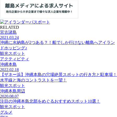
RELATED
宮古諸島
2021.03.24
沖縄に水納島が2つある？！船でしか行けない離島へアイラン
ドホッピング♪
観光スポット
アクティビティ
沖縄本島
2022.02.18
【ザネー浜】沖縄本島の穴場絶景スポットの行き方と駐車場！
水平線と海のコントラストを一望！
観光スポット
沖縄本島周辺
2020.08.07
注目の沖縄本島北部をめぐるおすすめスポット10選！
観光スポット
グルメ