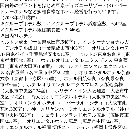
国内外のブランドをはじめ東京ディズニーリゾート(R)・パー
トナーホテルなど多種多様なホテル経営を行っています。
（2023年2月現在）
※グループホテル数：21／グループホテル総客室数：6,472室
／グループホテル総従業員数：2,346名
※国内21ホテル
ヒルトン成田（千葉県成田市/548室）、インターナショナルガ
ーデンホテル成田（千葉県成田市/463室）、オリエンタルホテ
ル 東京ベイ（千葉県浦安市/511室）、ヒルトン東京お台場（東
京都港区/453室）、ホテル オリエンタル エクスプレス 東京蒲
田（東京都大田区/158室）、ホテル オリエンタル エクスプレ
ス 名古屋栄（名古屋市中区/252室）、オリエンタルホテル京都
六条（京都市下京区/166室）、ホテル日航奈良（奈良県奈良
市/330室）、ホテル オリエンタル エクスプレス 大阪心斎橋
（大阪市中央区/124室）、ホリデイ・イン大阪難波（大阪市中
央区/314室）、なんばオリエンタルホテル（大阪市中央区/258
室）、オリエンタルホテル ユニバーサル・シティ（大阪市此
花区/330室）、神戸メリケンパークオリエンタルホテル（神戸
市中央区/323室）、シェラトングランドホテル広島（広島市東
区/238室）、オリエンタルホテル広島（広島市中区/227室）、
オリエンタルホテル福岡 博多ステーション（福岡市博多区/221