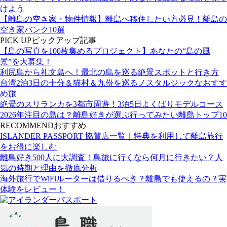
けよう
【離島の空き家・物件情報】離島へ移住したい方必見！離島の
空き家バンク10選
PICK UP
ピックアップ記事
【島の写真を100枚集めるプロジェクト】あなたの“島の風
景”を大募集！
利尻島から礼文島へ！最北の島を巡る絶景スポットと行き方
台湾2泊3日の十分＆猫村＆九份を巡るノスタルジックなおすす
め旅
絶景のスリランカを3都市周遊！3泊5日よくばりモデルコース
2026年注目の島は？離島好きが選ぶ行ってみたい離島トップ10
RECOMMEND
おすすめ
ISLANDER PASSPORT 協賛店一覧｜特典を利用して離島旅行
をお得に楽しむ
離島好き500人に大調査！島旅に行くなら何月に行きたい？人
気の時期と理由を徹底分析
海外旅行でWiFiルーターは借りるべき？離島でも使えるの？実
体験をレビュー！