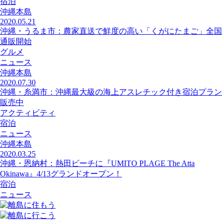
宿泊
沖縄本島
2020.05.21
沖縄・うるま市：農家直送で鮮度の高い「くがにたまご」全国
通販開始
グルメ
ニュース
沖縄本島
2020.07.30
沖縄・糸満市：沖縄最大級の海上アスレチック付き宿泊プラン
販売中
アクティビティ
宿泊
ニュース
沖縄本島
2020.03.25
沖縄・恩納村：熱田ビーチに『UMITO PLAGE The Atta
Okinawa』4/13グランドオープン！
宿泊
ニュース