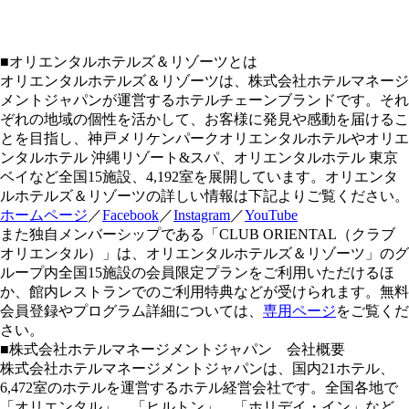
■オリエンタルホテルズ＆リゾーツとは
オリエンタルホテルズ＆リゾーツは、株式会社ホテルマネージ
メントジャパンが運営するホテルチェーンブランドです。それ
ぞれの地域の個性を活かして、お客様に発見や感動を届けるこ
とを目指し、神戸メリケンパークオリエンタルホテルやオリエ
ンタルホテル 沖縄リゾート&スパ、オリエンタルホテル 東京
ベイなど全国15施設、4,192室を展開しています。オリエンタ
ルホテルズ＆リゾーツの詳しい情報は下記よりご覧ください。
ホームページ
／
Facebook
／
Instagram
／
YouTube
また独自メンバーシップである「CLUB ORIENTAL（クラブ
オリエンタル）」は、オリエンタルホテルズ＆リゾーツ」のグ
ループ内全国15施設の会員限定プランをご利用いただけるほ
か、館内レストランでのご利用特典などが受けられます。無料
会員登録やプログラム詳細については、
専用ページ
をご覧くだ
さい。
■株式会社ホテルマネージメントジャパン 会社概要
株式会社ホテルマネージメントジャパンは、国内21ホテル、
6,472室のホテルを運営するホテル経営会社です。全国各地で
「オリエンタル」、「ヒルトン」、「ホリデイ・イン」など、