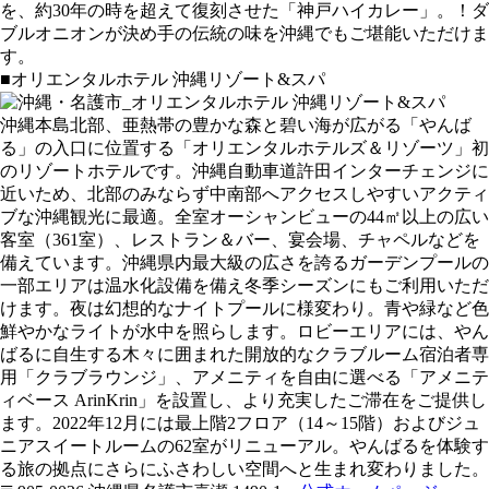
を、約30年の時を超えて復刻させた「神戸ハイカレー」。！ダ
ブルオニオンが決め手の伝統の味を沖縄でもご堪能いただけま
す。
■オリエンタルホテル 沖縄リゾート&スパ
沖縄本島北部、亜熱帯の豊かな森と碧い海が広がる「やんば
る」の⼊⼝に位置する「オリエンタルホテルズ＆リゾーツ」初
のリゾートホテルです。沖縄自動⾞道許⽥インターチェンジに
近いため、北部のみならず中南部へアクセスしやすいアクティ
ブな沖縄観光に最適。全室オーシャンビューの44㎡以上の広い
客室（361室）、レストラン＆バー、宴会場、チャペルなどを
備えています。沖縄県内最大級の広さを誇るガーデンプールの
一部エリアは温水化設備を備え冬季シーズンにもご利用いただ
けます。夜は幻想的なナイトプールに様変わり。青や緑など色
鮮やかなライトが水中を照らします。ロビーエリアには、やん
ばるに自生する木々に囲まれた開放的なクラブルーム宿泊者専
用「クラブラウンジ」、アメニティを自由に選べる「アメニテ
ィベース ArinKrin」を設置し、より充実したご滞在をご提供し
ます。2022年12月には最上階2フロア（14～15階）およびジュ
ニアスイートルームの62室がリニューアル。やんばるを体験す
る旅の拠点にさらにふさわしい空間へと生まれ変わりました。