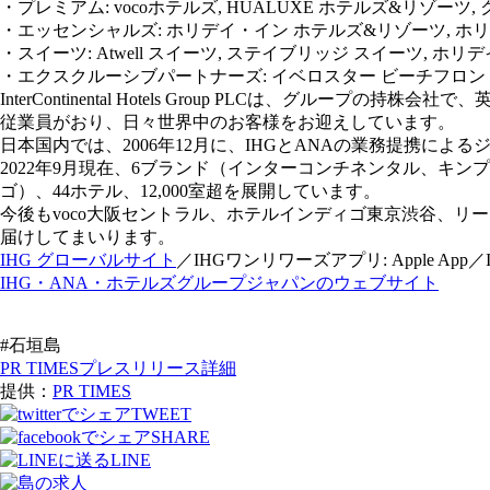
・プレミアム: vocoホテルズ, HUALUXE ホテルズ&リゾーツ
・エッセンシャルズ: ホリデイ・イン ホテルズ&リゾーツ, ホリデ
・スイーツ: Atwell スイーツ, ステイブリッジ スイーツ, 
・エクスクルーシブパートナーズ: イベロスター ビーチフロン
InterContinental Hotels Group PLCは、グ
従業員がおり、日々世界中のお客様をお迎えしています。
日本国内では、2006年12月に、IHGとANAの業務提携によ
2022年9月現在、6ブランド（インターコンチネンタル、キ
ゴ）、44ホテル、12,000室超を展開しています。
今後もvoco大阪セントラル、ホテルインディゴ東京渋谷、リ
届けしてまいります。
IHG グローバルサイト
／IHGワンリワーズアプリ: Apple App／IH
IHG・ANA・ホテルズグループジャパンのウェブサイト
#石垣島
PR TIMESプレスリリース詳細
提供：
PR TIMES
TWEET
SHARE
LINE