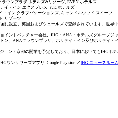
, クラウンプラザ ホテルズ&リゾーツ, EVEN ホテルズ
イ・イン エクスプレス, avid ホテルズ
ホリデイ・イン クラブバケーションズ, キャンドルウッド スイーツ
ト リゾーツ
ループの持株会社で、英国に設立、英国およびウェールズで登録されています。
るジョイントベンチャー会社、IHG・ANA・ホテルズグループジ
ンプトン、ANAクラウンプラザ、ホリデイ・イン及びホリデイ
ージェント京都の開業を予定しており、日本においてもIHGホ
Gワンリワーズアプリ: Google Play store／
IHG ニュースルー