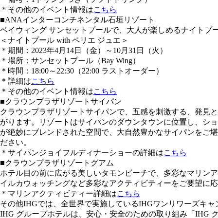
＊その他のイベント情報は
こちら
■ANAインターコンチネンタル石垣リゾート
ベイウィング サンセットプールで、大人が楽しめるナイトプ
＜ナイトプール with ペリエ ジュエ＞
＊期間：2023年4月14日（金）～10月31日（火）
＊場所：サンセットプール（Bay Wing）
＊時間：18:00～22:30（22:00 ラストオーダー）
＊詳細は
こちら
＊その他のイベント情報は
こちら
■クラウンプラザリゾートサイパン
クラウンプラザリゾートサイパンで、五感を刺激する、発見と
がります。リゾートはサイパンのダウンタウンに位置し、ショ
が絶妙にブレンドされた空間で、大自然豊かなサイパンをご堪
ださい。
＊サイパンジョイフルディナーショーの詳細は
こちら
■クラウンプラザリゾートグアム
ホテル目の前に広がる美しいタモンビーチで、多彩なマリンア
イルカウォッチングなど多彩なアクティビティーをご要望に応
＊マリンアクティビティー詳細は
こちら
その他IHGでは、全世界で実施しているIHGワンリワーズキ
IHG グループホテルは、安心・安全のための取り組み「IHG