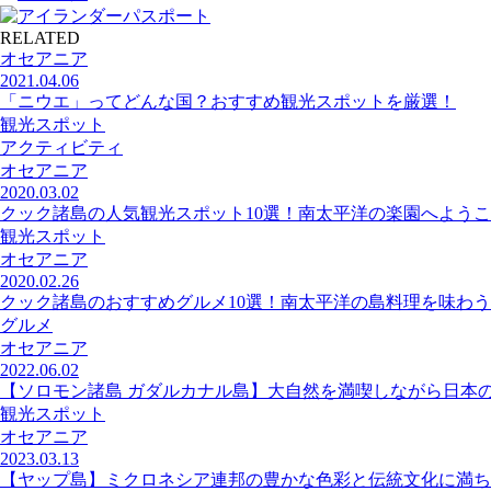
RELATED
オセアニア
2021.04.06
「ニウエ」ってどんな国？おすすめ観光スポットを厳選！
観光スポット
アクティビティ
オセアニア
2020.03.02
クック諸島の人気観光スポット10選！南太平洋の楽園へよう
観光スポット
オセアニア
2020.02.26
クック諸島のおすすめグルメ10選！南太平洋の島料理を味わう
グルメ
オセアニア
2022.06.02
【ソロモン諸島 ガダルカナル島】大自然を満喫しながら日本
観光スポット
オセアニア
2023.03.13
【ヤップ島】ミクロネシア連邦の豊かな色彩と伝統文化に満ち