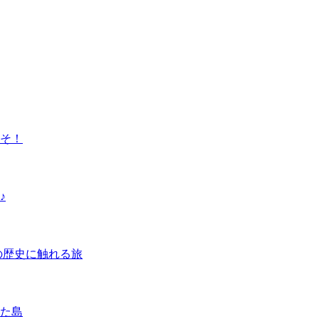
こそ！
♪
の歴史に触れる旅
た島