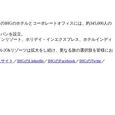
世界中のIHGのホテルとコーポレートオフィスには、約345,000人の
ャパンを設立。
・インリゾート、ホリデイ・インエクスプレス、ホテルインディ
テルズ&リゾーツは拡大をし続け、更なる旅の選択肢を皆様にお
ムサイト
／
IHGのLinkedIn
／
IHGのFacebook
／
IHGのTwitte
／