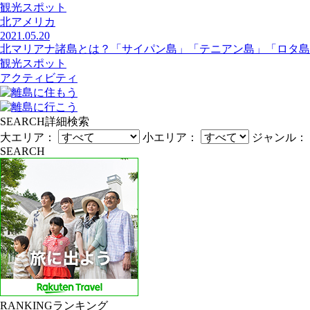
観光スポット
北アメリカ
2021.05.20
北マリアナ諸島とは？「サイパン島」「テニアン島」「ロタ島
観光スポット
アクティビティ
SEARCH
詳細検索
大エリア：
小エリア：
ジャンル：
SEARCH
RANKING
ランキング