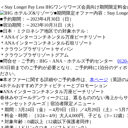
＜Stay Longer Pay Less IHGワンリワーズ会員向け期間限定
■期間限定オファー内容：Stay Lo
■予約期間：～2023年4月30日（日）
■宿泊期間：～2023年10月31日（火）
■日本・ミクロネシア地区での対象ホテル：
＊ANAインターコンチネンタル万座ビーチリゾート
＊ANAインターコンチネンタル石垣リゾート
＊クラウンプラザリゾートサイパン
＊クラウンプラザリゾートグアム
■問合せ・ご予約：IHG・ANA・ホテルズ予約センター
0120
※3日前までのご予約が必要となり、ご予約時に1泊分のディ
ださい。
■本オファーに関する詳細やご予約条件は、
本ページ
（英語の
4ホテルおすすめアクティビティーとプロモーション
■ANAインターコンチネンタル万座ビーチリゾート
春休みやゴールデンウィークには、遮るもののない海上からサ
＜サンセットクルーズ｜宿泊者限定メニュー＞
＊期間：3月24日（金）～4月9日（日）／4月29日（土）～5月
＊料金・時間：［3/24～4/9］大人4,000円、子ども（3～12歳）3,500
＊対象年齢：0歳以上（12歳以下保護者同伴）
＊備考：1ドリンクつき（ソフトドリンク）