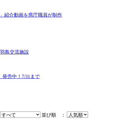
島」紹介動画を県庁職員が制作
羽島交流施設
発売中！7/31まで
並び順 ：