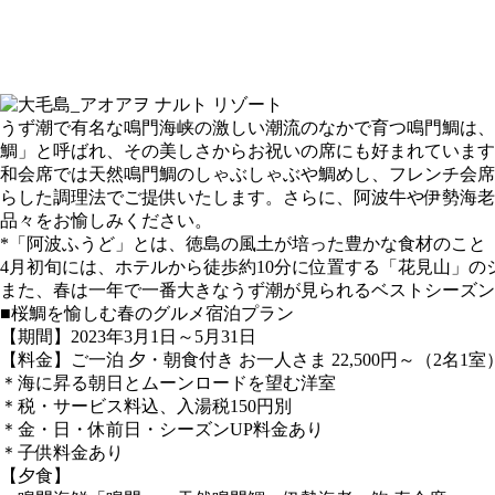
うず潮で有名な鳴門海峡の激しい潮流のなかで育つ鳴門鯛は、
鯛」と呼ばれ、その美しさからお祝いの席にも好まれています
和会席では天然鳴門鯛のしゃぶしゃぶや鯛めし、フレンチ会席
らした調理法でご提供いたします。さらに、阿波牛や伊勢海老
品々をお愉しみください。
*「阿波ふうど」とは、徳島の風土が培った豊かな食材のこと
4月初旬には、ホテルから徒歩約10分に位置する「花見山」
また、春は一年で一番大きなうず潮が見られるベストシーズン
■桜鯛を愉しむ春のグルメ宿泊プラン
【期間】2023年3月1日～5月31日
【料金】ご一泊 夕・朝食付き お一人さま 22,500円～（2名1室）
＊海に昇る朝日とムーンロードを望む洋室
＊税・サービス料込、入湯税150円別
＊金・日・休前日・シーズンUP料金あり
＊子供料金あり
【夕食】