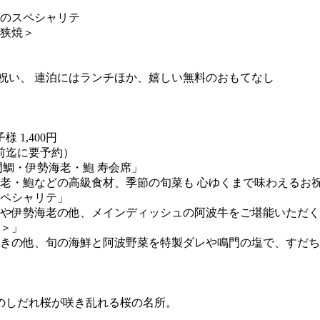
のスペシャリテ
狭焼＞
祝い、 連泊にはランチほか、嬉しい無料のおもてなし
 1,400円
日前迄に要予約）
門鯛・伊勢海老・鮑 寿会席」
老・鮑などの高級食材、季節の旬菜も 心ゆくまで味わえるお
スペシャリテ」
や伊勢海老の他、メインディッシュの阿波牛をご堪能いただく
焼＞」
きの他、旬の海鮮と阿波野菜を特製ダレや鳴門の塩で、すだち
本のしだれ桜が咲き乱れる桜の名所。