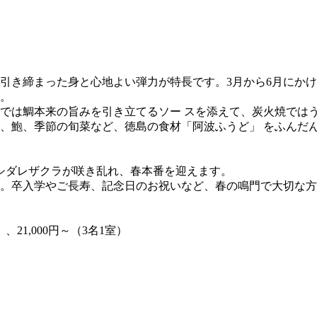
引き締まった身と心地よい弾力が特長です。3月から6月にか
。
では鯛本来の旨みを引き立てるソー スを添えて、炭火焼では
、鮑、季節の旬菜など、徳島の食材「阿波ふうど」 をふんだ
のシダレザクラが咲き乱れ、春本番を迎えます。
。卒入学やご長寿、記念日のお祝いなど、春の鳴門で大切な方
、21,000円～（3名1室）