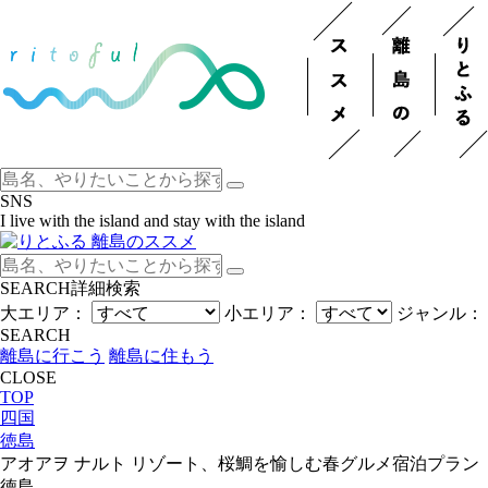
SNS
I live with the island and stay with the island
SEARCH
詳細検索
大エリア：
小エリア：
ジャンル：
SEARCH
離島に行こう
離島に住もう
CLOSE
TOP
四国
徳島
アオアヲ ナルト リゾート、桜鯛を愉しむ春グルメ宿泊プラン
徳島