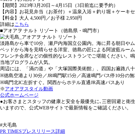
【期間】2023年3月20日～4月15日（3日前迄に要予約）​
【内容】お花見弁当（お茶付）＋温泉入浴＋釣り堀＋ケーキセ
【料金】大人 4,500円／お子様 2,950円
詳細は
こちら
■アオアヲ ナルト リゾート（徳島県・鳴門市）
淡路島から車で10分、瀬戸内海国立公園内。海に昇る朝日や
ベッドから海を見晴らせる洋室、徳島の匠による阿波藍ルーム
フレンチ会席などの個性的なレストランでご堪能ください。鳴
当地プログラムが人気。
周辺には、「渦の道」や「大塚国際美術館」、四国お遍路八十
※徳島空港より30分／JR鳴門駅15分／高速鳴門バス停10分
※鳴門北IC左折すぐ。関西からホテル直通JR高速バスあり
※
アオアヲスタイル動画
公式ホームページ
●お客さまとスタッフの健康と安全を最優先に､三密回避と衛
いますので、公式WEBサイトで最新情報をご確認ください。
#大毛島
PR TIMESプレスリリース詳細