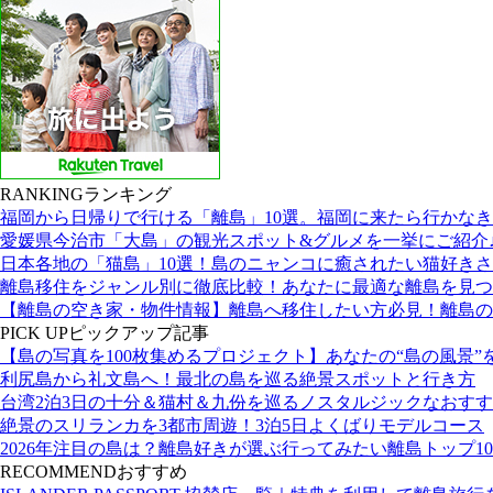
RANKING
ランキング
福岡から日帰りで行ける「離島」10選。福岡に来たら行かな
愛媛県今治市「大島」の観光スポット&グルメを一挙にご紹介
日本各地の「猫島」10選！島のニャンコに癒されたい猫好き
離島移住をジャンル別に徹底比較！あなたに最適な離島を見つ
【離島の空き家・物件情報】離島へ移住したい方必見！離島の
PICK UP
ピックアップ記事
【島の写真を100枚集めるプロジェクト】あなたの“島の風景”
利尻島から礼文島へ！最北の島を巡る絶景スポットと行き方
台湾2泊3日の十分＆猫村＆九份を巡るノスタルジックなおす
絶景のスリランカを3都市周遊！3泊5日よくばりモデルコース
2026年注目の島は？離島好きが選ぶ行ってみたい離島トップ10
RECOMMEND
おすすめ