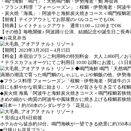
・鳴門海鮮「鳴門」：天然鳴門鯛・伊勢海老・鮑 寿会席
・フランス料理「フォーシーズン」：桜鯛・伊勢海老・阿波牛
・炭火焼「海風」：阿波牛と海鮮炭火焼きコース＜鳴門桜鯛若
【朝食】テイクアウトしてお部屋のバルコニーでもOK
【特典】レイトチェックアウト 通常11:00→12:00までOK
【その他】毎晩開催♪ 阿波踊り公演、結婚記念や誕生日ご長寿
■お花見弁当
【期間】2023年3月20日～4月15日
【料金】本宿泊プランご利用時の特別料金 大人 2,800円／お子様
＊テラスカフェオーゲにてご利用日 10:00 以降にお渡し（3 
◆鳴門海鮮 鳴門「天然鳴
渦潮の潮流で育った鳴門鯛のしゃぶしゃぶや鯛飯の他、伊勢海
◆フランス料理 フォーシーズン「桜鯛・伊勢海老・阿波牛の
目にも鮮やかな前菜に始まり、ソースが旨さを引き立てる桜鯛
◆炭火焼 海風「阿波牛と海鮮炭火焼きコース＜鳴門桜鯛若狭
きめの細かい肉質の阿波牛や風味豊かに焼き上げる桜鯛若狭焼
■日本一！約350本のシダレザクラ「花見山」
＊見頃は4月6日前後
ホテルから徒歩約10分。鳴門海峡が一望できる絶景に約350
■日帰りお花見プラン