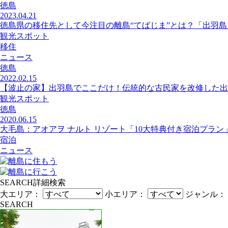
徳島
2023.04.21
徳島県の移住先として今注目の離島“てばじま”とは？「出羽
観光スポット
移住
ニュース
徳島
2022.02.15
【波止の家】出羽島でここだけ！伝統的な古民家を改修した出
観光スポット
徳島
2020.06.15
大毛島：アオアヲ ナルト リゾート「10大特典付き宿泊プラン」
宿泊
ニュース
SEARCH
詳細検索
大エリア：
小エリア：
ジャンル：
SEARCH