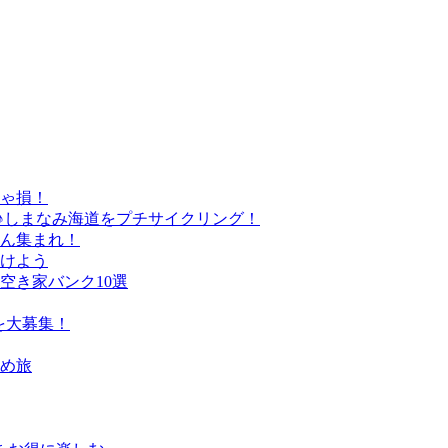
きゃ損！
♪しまなみ海道をプチサイクリング！
さん集まれ！
けよう
空き家バンク10選
を大募集！
すめ旅