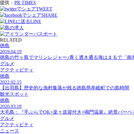
提供：
PR TIMES
TWEET
SHARE
LINE
RELATED
徳島
2019.04.19
徳島の竹ヶ島でマリンレジャー♪青く透き通る海はまるで「南
グルメ
アクティビティ
徳島
2022.02.15
【出羽島】歴史的な漁村集落が残る徳島県牟岐町での島時間
観光スポット
徳島
2020.03.18
大毛島：『手ぶらでOK×楽々送迎付き×鳴門温泉』絶景バーベ
グルメ
アクティビティ
ニュース