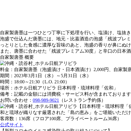
自家製唐墨は一つひとつ丁寧に下処理を行い、塩漬け、塩抜き
泡盛で仕込んだ唐墨には、地元・比嘉酒造の泡盛「残波プレミ
っとりとした食感に濃厚な旨味のあと、泡盛の香りが鼻にぬけ
また、唐墨に合わせた「残波プレミアム30度」と辛口の日本
自家製唐墨 概要
料金：自家製唐墨（泡盛漬け・日本酒漬け）2,000円、自家製唐
期間：2023年3月1日（水）～5月31日（水）
時間：18:00～21:30（L.O. 21:00）
場所：ホテル日航アリビラ 日本料理・琉球料理「佐和」
備考：記載の金額には消費税・サービス料が含まれております
お問い合わせ：
098-989-9021
（レストラン予約係）
【日本料理・琉球料理「
和と琉球が織りなす厳選された「島の恵み」をご堪能いただけ
客席数：136席（フロア100席、プライベートルーム36席）
公式サイト
【新型コロナウイルス感染防止の取り組みについて】