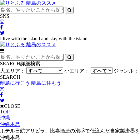
SNS
I live with the island and stay with the island
SEARCH
詳細検索
大エリア：
小エリア：
ジャンル：
SEARCH
離島に行こう
離島に住もう
CLOSE
TOP
沖縄
沖縄本島
ホテル日航アリビラ、比嘉酒造の泡盛で仕込んだ自家製唐墨を
沖縄本島