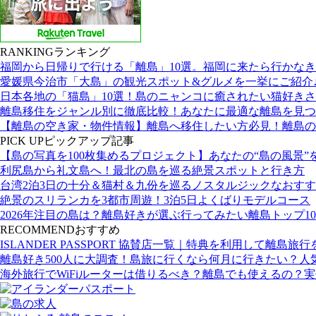
RANKING
ランキング
福岡から日帰りで行ける「離島」10選。福岡に来たら行かな
愛媛県今治市「大島」の観光スポット&グルメを一挙にご紹介
日本各地の「猫島」10選！島のニャンコに癒されたい猫好き
離島移住をジャンル別に徹底比較！あなたに最適な離島を見つ
【離島の空き家・物件情報】離島へ移住したい方必見！離島の
PICK UP
ピックアップ記事
【島の写真を100枚集めるプロジェクト】あなたの“島の風景”
利尻島から礼文島へ！最北の島を巡る絶景スポットと行き方
台湾2泊3日の十分＆猫村＆九份を巡るノスタルジックなおす
絶景のスリランカを3都市周遊！3泊5日よくばりモデルコース
2026年注目の島は？離島好きが選ぶ行ってみたい離島トップ10
RECOMMEND
おすすめ
ISLANDER PASSPORT 協賛店一覧｜特典を利用して離島旅
離島好き500人に大調査！島旅に行くなら何月に行きたい？人
海外旅行でWiFiルーターは借りるべき？離島でも使えるの？