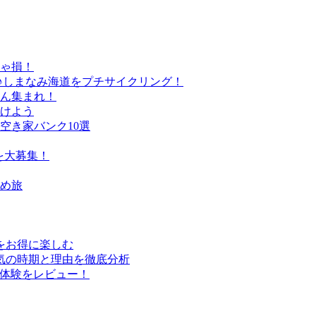
きゃ損！
♪しまなみ海道をプチサイクリング！
さん集まれ！
けよう
空き家バンク10選
を大募集！
すめ旅
行をお得に楽しむ
気の時期と理由を徹底分析
実体験をレビュー！