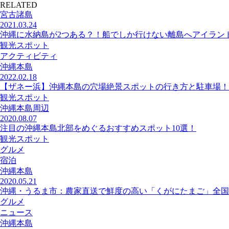
RELATED
宮古諸島
2021.03.24
沖縄に水納島が2つある？！船でしか行けない離島へアイラン
観光スポット
アクティビティ
沖縄本島
2022.02.18
【ザネー浜】沖縄本島の穴場絶景スポットの行き方と駐車場！
観光スポット
沖縄本島周辺
2020.08.07
注目の沖縄本島北部をめぐるおすすめスポット10選！
観光スポット
グルメ
宿泊
沖縄本島
2020.05.21
沖縄・うるま市：農家直送で鮮度の高い「くがにたまご」全国
グルメ
ニュース
沖縄本島