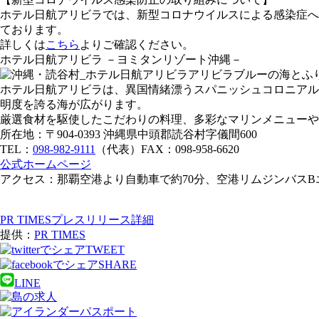
ホテル日航アリビラでは、新型コロナウイルスによる感染症へ
ております。
詳しくは
こちら
よりご確認ください。
ホテル日航アリビラ －ヨミタンリゾート沖縄－
アリビラブルーの海とふ
ホテル日航アリビラは、異国情緒漂うスパニッシュコロニアル
明度を誇る海が広がります。
厳選食材を駆使したこだわりの料理、多彩なマリンメニューや
所在地：〒904-0393 沖縄県中頭郡読谷村字儀間600
TEL：
098-982-9111
（代表）FAX：098-958-6620
公式ホームページ
アクセス：那覇空港より自動車で約70分、空港リムジンバスB
PR TIMESプレスリリース詳細
提供：
PR TIMES
TWEET
SHARE
LINE