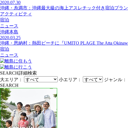
2020.07.30
沖縄・糸満市：沖縄最大級の海上アスレチック付き宿泊プラン
アクティビティ
宿泊
ニュース
沖縄本島
2020.03.25
沖縄・恩納村：熱田ビーチに『UMITO PLAGE The Atta Okin
宿泊
ニュース
SEARCH
詳細検索
大エリア：
小エリア：
ジャンル：
SEARCH