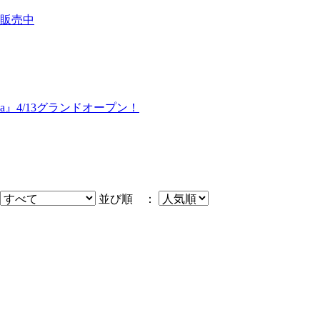
販売中
awa』4/13グランドオープン！
並び順 ：