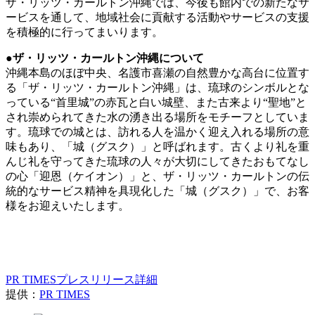
ザ・リッツ・カールトン沖縄では、今後も館内での新たなサ
ービスを通して、地域社会に貢献する活動やサービスの支援
を積極的に行ってまいります。
●ザ・リッツ・カールトン沖縄について
沖縄本島のほぼ中央、名護市喜瀬の自然豊かな高台に位置す
る「ザ・リッツ・カールトン沖縄」は、琉球のシンボルとな
っている“首里城”の赤瓦と白い城壁、また古来より“聖地”と
され崇められてきた水の湧き出る場所をモチーフとしていま
す。琉球での城とは、訪れる人を温かく迎え入れる場所の意
味もあり、「城（グスク）」と呼ばれます。古くより礼を重
んじ礼を守ってきた琉球の人々が大切にしてきたおもてなし
の心「迎恩（ケイオン）」と、ザ・リッツ・カールトンの伝
統的なサービス精神を具現化した「城（グスク）」で、お客
様をお迎えいたします。
PR TIMESプレスリリース詳細
提供：
PR TIMES