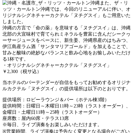
また、ザ・リ
ッツ・カールトン沖縄では、今回のリニューアルに伴い、オ
リジナルシグネチャーカクテル「ヌチグスイ」もご用意いた
しました。
沖縄の方言で「命の薬」を意味する「ヌチグスイ」は、沖縄
北部の大宜味村で育てられミネラルを豊富に含んだシークヮ
ーサージュースをベースに、新生姜、沖縄県産のはちみつ、
伊江島産ラム酒「サンタマリアゴールド」を加えることで、
甘みと酸味の絶妙なバランスと飲み心地をお愉しみいただけ
る1杯です。
・オリジナルシグネチャーカクテル「ヌチグスイ」
￥2,300（税サ込）
当ホテルのバーテンダーが自信をもってお勧めするオリジナ
ルカクテル「ヌチグスイ」の提供場所は以下のとおりです。
提供場所：ロビーラウンジ＆バー（ホテル棟3階）
提供時間：日曜日～木曜日11時～23時（ラストオーダー）、
金曜日・土曜日11時～25時（ラストオーダー）
座席数：屋内60席・テラス13席
※毎日、ライブ演奏をお楽しみいただけます。
※営業時間、ライブ演奏は予告なく変更となる場合がござい