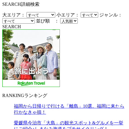
SEARCH
詳細検索
大エリア：
小エリア：
ジャンル：
並び順 ：
SEARCH
RANKING
ランキング
福岡から日帰りで行ける「離島」10選。福岡に来たら
行かなきゃ損！
愛媛県今治市「大島」の観光スポット&グルメを一挙
にご紹介♪しまなみ海道をプチサイクリング！