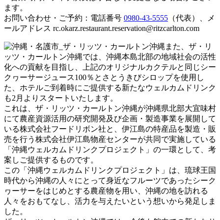
ます。
お問い合わせ・ご予約：電話番号
0980-43-5555
（代表）、メ
ールアドレス rc.okarz.restaurant.reservation@ritzcarlton.com
また、ザ・リ
ッツ・カールトン沖縄では、沖縄本島北部の地域社会の活性
化への貢献を目指し、上記のオリジナルカクテルと同じシー
クヮーサージュース100％とさとうきびシロップを使用し
た、ホテルご到着時にご提供する新たなウェルカムドリンク
も2月よりスタートいたします。
これは、ザ・リッツ・カールトン沖縄が沖縄県北部大宜味村
にて農産資源活用の研究開発及び企画・製造事業を展開して
いる株式会社フードリボン社と、伊江島の特産品を製造・販
売を行う株式会社伊江島物産センターが共同で実施している
「沖縄ウェルカムドリンクプロジェクト」の一環として、考
案しご提供するものです。
この「沖縄ウェルカムドリンクプロジェクト」は、琉球王国
時代から沖縄の人々にとって身近なフルーツであったシーク
ヮーサーをはじめとする農産物を用い、沖縄の地を訪れる
人々をおもてなし、活力を与えたいという想いから発足しま
した。