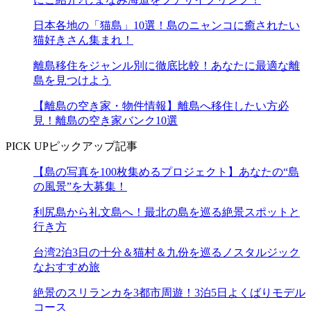
日本各地の「猫島」10選！島のニャンコに癒されたい
猫好きさん集まれ！
離島移住をジャンル別に徹底比較！あなたに最適な離
島を見つけよう
【離島の空き家・物件情報】離島へ移住したい方必
見！離島の空き家バンク10選
PICK UP
ピックアップ記事
【島の写真を100枚集めるプロジェクト】あなたの“島
の風景”を大募集！
利尻島から礼文島へ！最北の島を巡る絶景スポットと
行き方
台湾2泊3日の十分＆猫村＆九份を巡るノスタルジック
なおすすめ旅
絶景のスリランカを3都市周遊！3泊5日よくばりモデル
コース