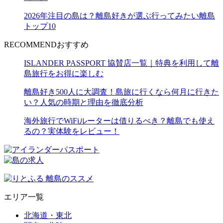
2026年注目の島は？離島好きが選ぶ行ってみたい離島
トップ10
RECOMMEND
おすすめ
ISLANDER PASSPORT 協賛店一覧｜特典を利用して離
島旅行をお得に楽しむ
離島好き500人に大調査！島旅に行くなら何月に行きた
い？人気の時期と理由を徹底分析
海外旅行でWiFiルーターは借りるべき？離島でも使え
るの？実体験をレビュー！
エリア一覧
北海道・東北