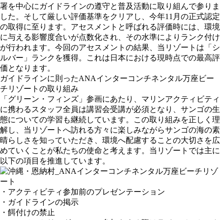
署を中心にガイドラインの遵守と普及活動に取り組んで参りま
した。そして厳しい評価基準をクリアし、今年11月の正式認定
の取得に至ります。アセスメントと呼ばれる評価時には、環境
に与える影響度合いが点数化され、その水準によりランク付け
が行われます。今回のアセスメントの結果、当リゾートは「シ
ルバー」ランクを獲得。これは日本における現時点での最高評
価となります。
ガイドラインに則ったANAインターコンチネンタル万座ビー
チリゾートの取り組み
「グリーン・フィンズ」参画にあたり、マリンアクティビティ
に携わるスタッフ全員は講習会受講が必須となり、サンゴの生
態についての学習も継続しています。この取り組みを正しく理
解し、当リゾートへ訪れる方々に楽しみながらサンゴの海の素
晴らしさを知っていただき、環境へ配慮することの大切さを広
めていくことが私たちの使命と考えます。当リゾートでは主に
以下の項目を推進しています。
・アクティビティ参加前のプレゼンテーション
・ガイドラインの掲示
・餌付けの禁止