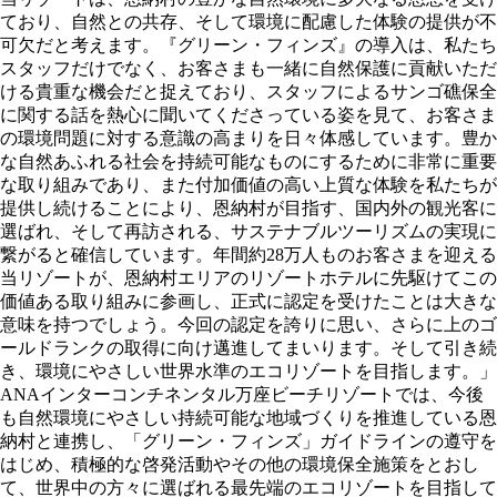
ており、自然との共存、そして環境に配慮した体験の提供が不
可欠だと考えます。『グリーン・フィンズ』の導入は、私たち
スタッフだけでなく、お客さまも一緒に自然保護に貢献いただ
ける貴重な機会だと捉えており、スタッフによるサンゴ礁保全
に関する話を熱心に聞いてくださっている姿を見て、お客さま
の環境問題に対する意識の高まりを日々体感しています。豊か
な自然あふれる社会を持続可能なものにするために非常に重要
な取り組みであり、また付加価値の高い上質な体験を私たちが
提供し続けることにより、恩納村が目指す、国内外の観光客に
選ばれ、そして再訪される、サステナブルツーリズムの実現に
繋がると確信しています。年間約28万人ものお客さまを迎える
当リゾートが、恩納村エリアのリゾートホテルに先駆けてこの
価値ある取り組みに参画し、正式に認定を受けたことは大きな
意味を持つでしょう。今回の認定を誇りに思い、さらに上のゴ
ールドランクの取得に向け邁進してまいります。そして引き続
き、環境にやさしい世界水準のエコリゾートを目指します。」
ANAインターコンチネンタル万座ビーチリゾートでは、今後
も自然環境にやさしい持続可能な地域づくりを推進している恩
納村と連携し、「グリーン・フィンズ」ガイドラインの遵守を
はじめ、積極的な啓発活動やその他の環境保全施策をとおし
て、世界中の方々に選ばれる最先端のエコリゾートを目指して