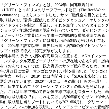
「グリーン・フィンズ」とは、2004年に国連環境計画
（UNEP）とイギリスのリーフワールド財団（The Reef-World
Foundation）によりスタートした、サンゴ礁保全を目的とした
取り組みで、環境に配慮したダイビングとシュノーケリングの
ガイドラインを制定・普及し、それを遵守しているダイビング
ショップ・施設の評価と認定を行っています。ダイビング・シ
ュノーケリング業界にとって唯一の国際的な環境基準である
「グリーン・フィンズ」には厳しい評価制度が設けられてお
り、2004年の設⽴以来、世界14ヵ国・約700のダイビングショ
ップ・施設で導入・認定実績があります。
沖縄本島のほぼ中央部の西海岸側に位置する、ANAインター
コンチネンタル万座ビーチリゾートの所在地である沖縄・恩納
村（おんなそん）では、観光資源のサンゴ礁を守るため、2018
年7月21日に世界一サンゴにやさしい村を目指した「サンゴの
村宣言」を行い、2019年には内閣府より「SDGs未来都市」に
選定されています。2020年4月には、その取り組みの一環とし
て、日本で初めて「グリーン・フィンズ」の導入を開始しまし
た。これは世界で初めて自治体主導で導入をスタートした、画
期的な取り組みです。これを受け、約20年前からサンゴ保全活
動に取り組む当リゾートにおいても2021年6月に「グリーン・
フィンズ」への参加を表明し、マリンアクティビティの管轄部