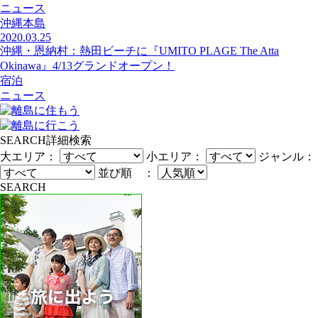
ニュース
沖縄本島
2020.03.25
沖縄・恩納村：熱田ビーチに『UMITO PLAGE The Atta
Okinawa』4/13グランドオープン！
宿泊
ニュース
SEARCH
詳細検索
大エリア：
小エリア：
ジャンル：
並び順 ：
SEARCH