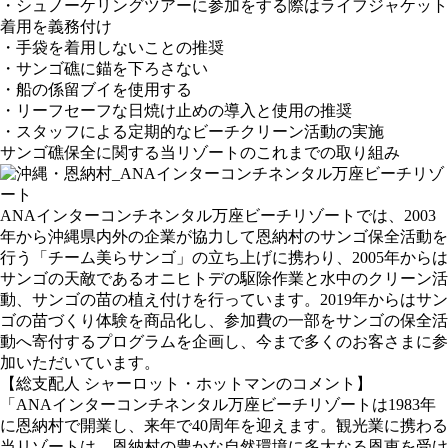
・シュノーケリングツアーに参加をする際はライフジャケット
着用を義務付け
・手袋を着用しないことの推奨
・サンゴ礁に錨を下ろさない
・船の係留ブイを使用する
・リーフセーフな日焼け止めの導入と使用の推奨
・スタッフによる定期的なビーチクリーン活動の実施
サンゴ礁保全に関する当リゾートのこれまでの取り組み
ANAインターコンチネンタル万座ビーチリゾートでは、2003
年から沖縄県内外の企業が協力して恩納村のサンゴ保全活動を
行う「チーム美らサンゴ」の立ち上げに携わり、2005年からは
サンゴの天敵であるオニヒトデの駆除作業と水中のクリーン活
動、サンゴの苗の植え付けを行っています。2019年からはサン
ゴの苗づくり体験を商品化し、参加費の一部をサンゴの保全活
動へ寄付するプログラムを企画し、今まで多くのお客さまに参
加いただいています。
【総支配人 シャーロット・ホットマンのコメント】
「ANAインターコンチネンタル万座ビーチリゾートは1983年
に恩納村で開業し、来年で40周年を迎えます。観光業に携わる
当リゾートは、恩納村の豊かな自然環境に多大なる恩恵を受け