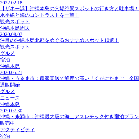
2022.02.18
【ザネー浜】沖縄本島の穴場絶景スポットの行き方と駐車場！
水平線と海のコントラストを一望！
観光スポット
沖縄本島周辺
2020.08.07
注目の沖縄本島北部をめぐるおすすめスポット10選！
観光スポット
グルメ
宿泊
沖縄本島
2020.05.21
沖縄・うるま市：農家直送で鮮度の高い「くがにたまご」全国
通販開始
グルメ
ニュース
沖縄本島
2020.07.30
沖縄・糸満市：沖縄最大級の海上アスレチック付き宿泊プラン
販売中
アクティビティ
宿泊