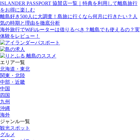
ISLANDER PASSPORT 協賛店一覧｜特典を利用して離島旅行
をお得に楽しむ
離島好き500人に大調査！島旅に行くなら何月に行きたい？人
気の時期と理由を徹底分析
海外旅行でWiFiルーターは借りるべき？離島でも使えるの？実
体験をレビュー！
エリア一覧
北海道・東北
関東・北陸
中部・近畿
中国
四国
九州
沖縄
海外
ジャンル一覧
観光スポット
グルメ