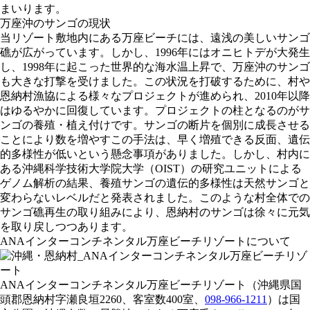
まいります。
万座沖のサンゴの現状
当リゾート敷地内にある万座ビーチには、遠浅の美しいサンゴ
礁が広がっています。しかし、1996年にはオニヒトデが大発生
し、1998年に起こった世界的な海水温上昇で、万座沖のサンゴ
も大きな打撃を受けました。この状況を打破するために、村や
恩納村漁協による様々なプロジェクトが進められ、2010年以降
はゆるやかに回復しています。プロジェクトの柱となるのがサ
ンゴの養殖・植え付けです。サンゴの断片を個別に成長させる
ことにより数を増やすこの手法は、早く増殖できる反面、遺伝
的多様性が低いという懸念事項がありました。しかし、村内に
ある沖縄科学技術大学院大学（OIST）の研究ユニットによる
ゲノム解析の結果、養殖サンゴの遺伝的多様性は天然サンゴと
変わらないレベルだと発表されました。このような村全体での
サンゴ礁再生の取り組みにより、恩納村のサンゴは徐々に元気
を取り戻しつつあります。
ANAインターコンチネンタル万座ビーチリゾートについて
ANAインターコンチネンタル万座ビーチリゾート（沖縄県国
頭郡恩納村字瀬良垣2260、客室数400室、
098-966-1211
）は国