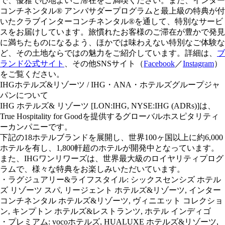
で、優雅で心地よいご滞在をご満喫ください。また、インター
コンチネンタル® アンバサダープログラムと最上級の特典が付
いたクラブインターコンチネンタル®を通して、特別なサービ
スをお届けしています。旅慣れたお客様のご滞在が豊かで発見
に満ちたものになるよう、ほかでは味わえない特別なご体験な
ど、その土地ならではの魅力をご紹介しています。詳細は、
ブ
ランド公式サイト
、その他SNSサイト（
Facebook
／
Instagram
）
をご覧ください。
IHGホテルズ&リゾーツ / IHG・ANA・ホテルズグループジャ
パンについて
IHG ホテルズ& リゾーツ [LON:IHG, NYSE:IHG (ADRs)]は、
True Hospitality for Goodを提供するグローバルホスピタリティ
ーカンパニーです。
下記の18ホテルブランドを展開し、世界100ヶ国以上に約6,000
ホテルを有し、1,800軒超のホテルが開発中となっています。
また、IHGワンリワーズは、世界最大級のロイヤリティプログ
ラムで、様々な特典をお楽しみいただいています。
・ラグジュアリー&ライフスタイル: シックスセンシズ ホテル
ズ リゾーツ スパ, リージェント ホテルズ&リゾーツ, インター
コンチネンタル ホテルズ&リゾーツ, ヴィニエット コレクショ
ン, キンプトン ホテルズ&レストランツ, ホテル インディゴ
・プレミアム: vocoホテルズ, HUALUXE ホテルズ&リゾーツ,