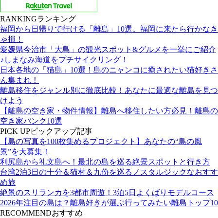
RANKING
ランキング
福岡から日帰りで行ける「離島」10選。福岡に来たら行かなき
ゃ損！
愛媛県今治市「大島」の観光スポット&グルメを一挙にご紹介
♪しまなみ海道をプチサイクリング！
日本各地の「猫島」10選！島のニャンコに癒されたい猫好きさ
ん集まれ！
離島移住をジャンル別に徹底比較！あなたに最適な離島を見つ
けよう
【離島の空き家・物件情報】離島へ移住したい方必見！離島の
空き家バンク10選
PICK UP
ピックアップ記事
【島の写真を100枚集めるプロジェクト】あなたの“島の風
景”を大募集！
利尻島から礼文島へ！最北の島を巡る絶景スポットと行き方
台湾2泊3日の十分＆猫村＆九份を巡るノスタルジックなおすす
め旅
絶景のスリランカを3都市周遊！3泊5日よくばりモデルコース
2026年注目の島は？離島好きが選ぶ行ってみたい離島トップ10
RECOMMEND
おすすめ