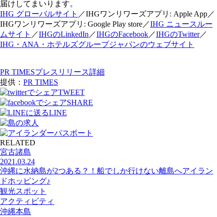
届けしてまいります。
IHG グローバルサイト
／IHGワンリワーズアプリ: Apple App／
IHGワンリワーズアプリ: Google Play store／
IHG ニュースルー
ムサイト
／
IHGのLinkedIn
／
IHGのFacebook
／
IHGのTwitter
／
IHG・ANA・ホテルズグループジャパンのウェブサイト
PR TIMESプレスリリース詳細
提供：
PR TIMES
TWEET
SHARE
LINE
RELATED
宮古諸島
2021.03.24
沖縄に水納島が2つある？！船でしか行けない離島へアイラン
ドホッピング♪
観光スポット
アクティビティ
沖縄本島