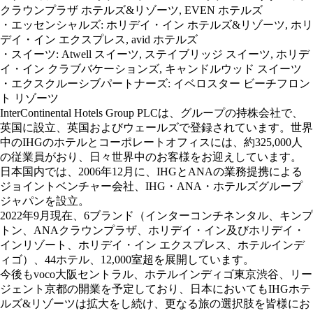
クラウンプラザ ホテルズ&リゾーツ, EVEN ホテルズ
・エッセンシャルズ: ホリデイ・イン ホテルズ&リゾーツ, ホリ
デイ・イン エクスプレス, avid ホテルズ
・スイーツ: Atwell スイーツ, ステイブリッジ スイーツ, ホリデ
イ・イン クラブバケーションズ, キャンドルウッド スイーツ
・エクスクルーシブパートナーズ: イベロスター ビーチフロン
ト リゾーツ
InterContinental Hotels Group PLCは、グループの持株会社で、
英国に設立、英国およびウェールズで登録されています。世界
中のIHGのホテルとコーポレートオフィスには、約325,000人
の従業員がおり、日々世界中のお客様をお迎えしています。
日本国内では、2006年12月に、IHGとANAの業務提携による
ジョイントベンチャー会社、IHG・ANA・ホテルズグループ
ジャパンを設立。
2022年9月現在、6ブランド（インターコンチネンタル、キンプ
トン、ANAクラウンプラザ、ホリデイ・イン及びホリデイ・
インリゾート、ホリデイ・イン エクスプレス、ホテルインデ
ィゴ）、44ホテル、12,000室超を展開しています。
今後もvoco大阪セントラル、ホテルインディゴ東京渋谷、リー
ジェント京都の開業を予定しており、日本においてもIHGホテ
ルズ&リゾーツは拡大をし続け、更なる旅の選択肢を皆様にお