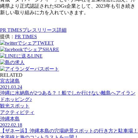
縄県より正式認証されたSDGs企業として、2023年も引き続き
新しい取り組みに力を入れていきます。
PR TIMESプレスリリース詳細
提供：
PR TIMES
TWEET
SHARE
LINE
RELATED
宮古諸島
2021.03.24
沖縄に水納島が2つある？！船でしか行けない離島へアイラン
ドホッピング♪
観光スポット
アクティビティ
沖縄本島
2022.02.18
【ザネー浜】沖縄本島の穴場絶景スポットの行き方と駐車場！
水平線と海のコントラストを一望！