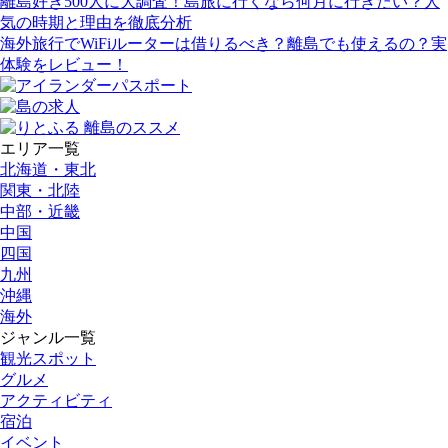
離島好き500人に大調査！島旅に行くなら何月に行きたい？人
気の時期と理由を徹底分析
海外旅行でWiFiルーターは借りるべき？離島でも使えるの？実
体験をレビュー！
エリア一覧
北海道・東北
関東・北陸
中部・近畿
中国
四国
九州
沖縄
海外
ジャンル一覧
観光スポット
グルメ
アクティビティ
宿泊
イベント