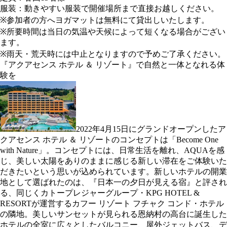
服装：動きやすい服装で開催場所まで直接お越しください。
※参加者の方へヨガマットは無料にて貸出しいたします。
※所要時間は当日の気温や天候によって短くなる場合がござい
ます。
※雨天・荒天時には中止となりますので予めご了承ください。
『アクアセンス ホテル ＆ リゾート』で自然と一体となれる体
験を
2022年4月15日にグランドオープンしたア
クアセンス ホテル ＆ リゾートのコンセプトは「Become One
with Nature」。コンセプトには、日常生活を離れ、AQUAを感
じ、美しい太陽をありのままに感じる新しい滞在をご体験いた
だきたいという思いが込められています。新しいホテルの開業
地として選ばれたのは、『日本一の夕日が見える宿』と評され
る、同じくカトープレジャーグループ・KPG HOTEL &
RESORTが運営するカフー リゾート フチャク コンド・ホテル
の隣地。美しいサンセットが見られる恩納村の高台に誕生した
ホテルの全室に広々としたバルコニー、屋外ジェットバス、デ