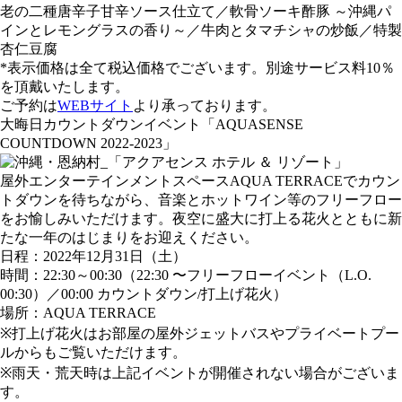
老の二種唐辛子甘辛ソース仕立て／軟骨ソーキ酢豚 ～沖縄パ
インとレモングラスの香り～／牛肉とタマチシャの炒飯／特製
杏仁豆腐
*表示価格は全て税込価格でございます。別途サービス料10％
を頂戴いたします。
ご予約は
WEBサイト
より承っております。
大晦日カウントダウンイベント「AQUASENSE
COUNTDOWN 2022-2023」
屋外エンターテインメントスペースAQUA TERRACEでカウン
トダウンを待ちながら、音楽とホットワイン等のフリーフロー
をお愉しみいただけます。夜空に盛大に打上る花火とともに新
たな一年のはじまりをお迎えください。
日程：2022年12月31日（土）
時間：22:30～00:30（22:30 〜フリーフローイベント（L.O.
00:30）／00:00 カウントダウン/打上げ花火）
場所：AQUA TERRACE
※打上げ花火はお部屋の屋外ジェットバスやプライベートプー
ルからもご覧いただけます。
※雨天・荒天時は上記イベントが開催されない場合がございま
す。