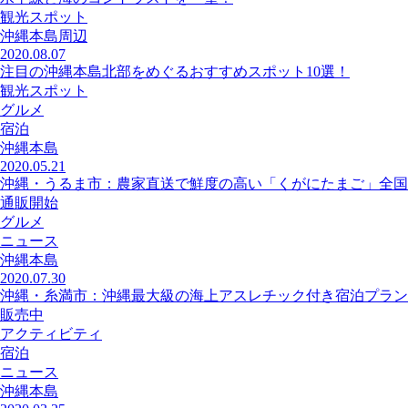
観光スポット
沖縄本島周辺
2020.08.07
注目の沖縄本島北部をめぐるおすすめスポット10選！
観光スポット
グルメ
宿泊
沖縄本島
2020.05.21
沖縄・うるま市：農家直送で鮮度の高い「くがにたまご」全国
通販開始
グルメ
ニュース
沖縄本島
2020.07.30
沖縄・糸満市：沖縄最大級の海上アスレチック付き宿泊プラン
販売中
アクティビティ
宿泊
ニュース
沖縄本島