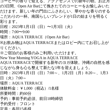
コーヒーの香りで迎える、アクアセンスでの新年の朝。お正月
の3日間、Open Air Barにて挽きたてのコーヒーをお愉しみいた
だけます。新しい年の門出にふさわしい、華やかな香りのする
こだわりの一杯。南国らしいブレンドが1日の始まりを明るく
彩ります。
日程：2023年1月1日（日）〜1月3日（火）
時間：7:00〜9:00
場所：AQUA TERRACE（Open Air Bar）
※お飲み物はAQUA TERRACEまたはロビー内にてお召し上が
りください。
※ご宿泊のお客様のみご利用いただけます。
New Year Morning YOGA in AQUA TERRACE
AQUA TERRACEで開催する新年のヨガ体験。沖縄の自然を感
じながら身も心も整えて新たな1年を迎えましょう。
日時：2023年1月1日（日）7:00～、1月2日（月）8:20～、1月3
日（火）7:00～
場所：AQUA TERRACE
体験料金：￥1,000（税込）/1名様
所要時間：約60分
予約：事前予約必須、前日18時締切
予約受付：フロント
定員：各回15名様