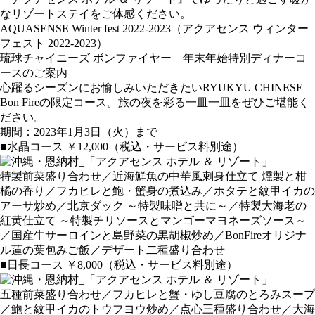
なリゾートステイをご体感ください。
AQUASENSE Winter fest 2022-2023（アクアセンス ウィンター
フェスト 2022-2023）
琉球チャイニーズ ボンファイヤー 年末年始特別ディナーコ
ースのご案内
心躍るシーズンにお愉しみいただきたいRYUKYU CHINESE
Bon Fireの限定コース。旅の夜を彩る一皿一皿をぜひご堪能く
ださい。
期間：2023年1月3日（火）まで
■水晶コース ￥12,000（税込・サービス料別途）
特製前菜盛り合わせ／近海鮮魚の中華風刺身仕立て 燻製と柑
橘の香り／フカヒレと鮑・蟹身の煮込み／ホタテと紋甲イカの
アーサ炒め／北京ダック ～特製味噌と共に～／特製大海老の
紅黄仕立て ～特製チリソースとマンゴーマヨネーズソース～
／国産牛サーロインと島野菜の黒胡椒炒め／BonFireオリジナ
ル蓮の葉包みご飯／デザート二種盛り合わせ
■日長コース ￥8,000（税込・サービス料別途）
五種前菜盛り合わせ／フカヒレと蟹・ゆし豆腐のとろみスープ
／鮑と紋甲イカのトウフヨウ炒め／点心三種盛り合わせ／大海