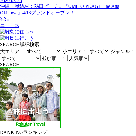
2020.03.25
沖縄・恩納村：熱田ビーチに『UMITO PLAGE The Atta
Okinawa』4/13グランドオープン！
宿泊
ニュース
SEARCH
詳細検索
大エリア：
小エリア：
ジャンル：
並び順 ：
SEARCH
RANKING
ランキング