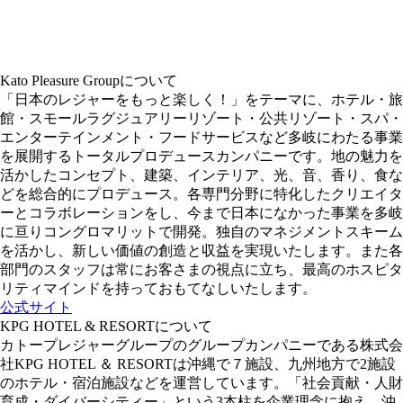
Kato Pleasure Groupについて
「日本のレジャーをもっと楽しく！」をテーマに、ホテル・旅
館・スモールラグジュアリーリゾート・公共リゾート・スパ・
エンターテインメント・フードサービスなど多岐にわたる事業
を展開するトータルプロデュースカンパニーです。地の魅力を
活かしたコンセプト、建築、インテリア、光、音、香り、食な
どを総合的にプロデュース。各専門分野に特化したクリエイタ
ーとコラボレーションをし、今まで日本になかった事業を多岐
に亘りコングロマリットで開発。独自のマネジメントスキーム
を活かし、新しい価値の創造と収益を実現いたします。また各
部門のスタッフは常にお客さまの視点に立ち、最高のホスピタ
リティマインドを持っておもてなしいたします。
公式サイト
KPG HOTEL & RESORTについて
カトープレジャーグループのグループカンパニーである株式会
社KPG HOTEL ＆ RESORTは沖縄で７施設、九州地方で2施設
のホテル・宿泊施設などを運営しています。「社会貢献・人財
育成・ダイバーシティー」という3本柱を企業理念に抱え、沖