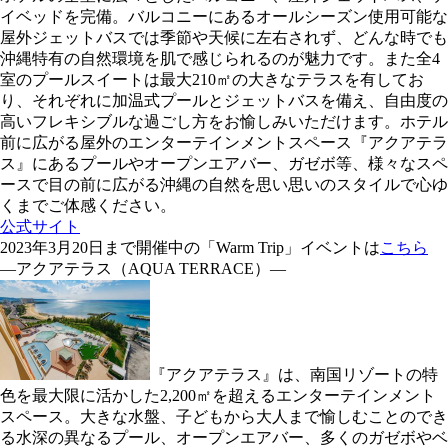
イベッドを完備。バルコニーにあるオールシーズン使用可能な
屋外ジェットバスでは季節や天候に左右されず、どんな時でも
沖縄特有の自然環境を肌で感じられるのが魅力です。また全4
室のプールスイートは最大210㎡の大きなテラスを有してお
り、それぞれに加温式プールとジェットバスを備え、自由度の
高いフレキシブルな過ごし方をお愉しみいただけます。ホテル
前に広がる屋外のエンターテインメントスペース『アクアテラ
ス』にあるプールやオープンエアバー、ガゼボ等、様々なスペ
ースで目の前に広がる沖縄の自然を思い思いのスタイルで心ゆ
くまでご体感ください。
公式サイト
2023年3月20日まで開催中の「Warm Trip」イベントは
こちら
―アクアテラス（AQUA TERRACE）―
『アクアテラス』は、南国リゾートの特
色を最大限に活かした2,200㎡を超えるエンターテインメント
スペース。大きな水盤、子どもから大人まで愉しむことのでき
る水深の異なるプール、オープンエアバー、多くのガゼボやベ