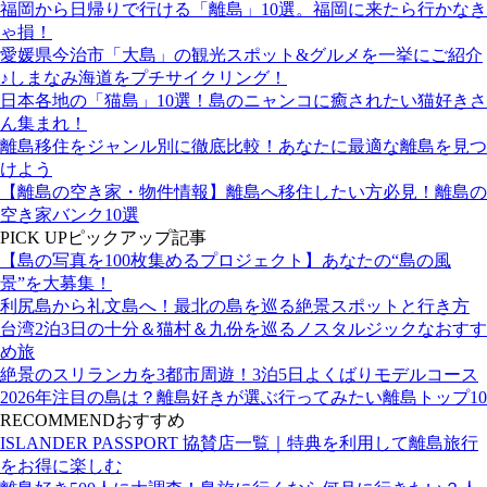
福岡から日帰りで行ける「離島」10選。福岡に来たら行かなき
ゃ損！
愛媛県今治市「大島」の観光スポット&グルメを一挙にご紹介
♪しまなみ海道をプチサイクリング！
日本各地の「猫島」10選！島のニャンコに癒されたい猫好きさ
ん集まれ！
離島移住をジャンル別に徹底比較！あなたに最適な離島を見つ
けよう
【離島の空き家・物件情報】離島へ移住したい方必見！離島の
空き家バンク10選
PICK UP
ピックアップ記事
【島の写真を100枚集めるプロジェクト】あなたの“島の風
景”を大募集！
利尻島から礼文島へ！最北の島を巡る絶景スポットと行き方
台湾2泊3日の十分＆猫村＆九份を巡るノスタルジックなおすす
め旅
絶景のスリランカを3都市周遊！3泊5日よくばりモデルコース
2026年注目の島は？離島好きが選ぶ行ってみたい離島トップ10
RECOMMEND
おすすめ
ISLANDER PASSPORT 協賛店一覧｜特典を利用して離島旅行
をお得に楽しむ