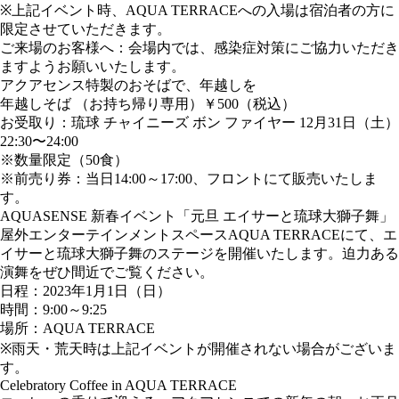
※上記イベント時、AQUA TERRACEへの入場は宿泊者の方に
限定させていただきます。
ご来場のお客様へ：会場内では、感染症対策にご協力いただき
ますようお願いいたします。
アクアセンス特製のおそばで、年越しを
年越しそば （お持ち帰り専用）￥500（税込）
お受取り：琉球 チャイニーズ ボン ファイヤー 12月31日（土）
22:30〜24:00
※数量限定（50食）
※前売り券：当日14:00～17:00、フロントにて販売いたしま
す。
AQUASENSE 新春イベント「元旦 エイサーと琉球大獅子舞」
屋外エンターテインメントスペースAQUA TERRACEにて、エ
イサーと琉球大獅子舞のステージを開催いたします。迫力ある
演舞をぜひ間近でご覧ください。
日程：2023年1月1日（日）
時間：9:00～9:25
場所：AQUA TERRACE
※雨天・荒天時は上記イベントが開催されない場合がございま
す。
Celebratory Coffee in AQUA TERRACE