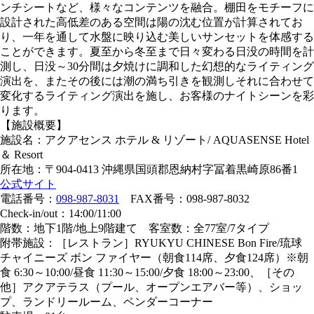
ンチシートなど、様々なコンテンツを融合。棚田をモチーフに
設計された高低差のある空間は陽の沈む位置が計算されてお
り、一年を通して水盤に映り込む美しいサンセットを体感する
ことができます。夏至から冬至まで日々変わる日没の時間を計
測し、日没～30分間は夕焼けに調和した幻想的なライティング
演出を、またその後には潮の満ち引きを観測しそれに合わせて
変化するライティング演出を施し、お客様のナイトシーンを彩
ります。
【施設概要】
施設名：アクアセンス ホテル & リゾート/ AQUASENSE Hotel
＆ Resort
所在地：〒904-0413 沖縄県国頭郡恩納村字冨着黒崎原86番1
公式サイト
電話番号：
098-987-8031
FAX番号：098-987-8032
Check-in/out：14:00/11:00
階数：地下1階/地上9階建て 客室数：全77室/7タイプ
附帯施設：［レストラン］RYUKYU CHINESE Bon Fire/琉球
チャイニーズ ボン ファイヤー（朝食114席、夕食124席）※朝
食 6:30～10:00/昼食 11:30～15:00/夕食 18:00～23:00、［その
他］アクアテラス（プール、オープンエアバー等）、ショッ
プ、ランドリールーム、ベンダーコーナー