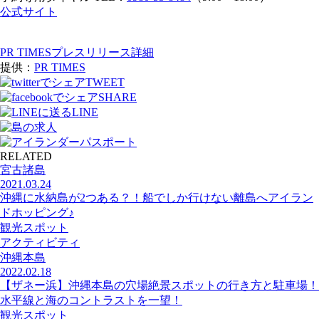
公式サイト
PR TIMESプレスリリース詳細
提供：
PR TIMES
TWEET
SHARE
LINE
RELATED
宮古諸島
2021.03.24
沖縄に水納島が2つある？！船でしか行けない離島へアイラン
ドホッピング♪
観光スポット
アクティビティ
沖縄本島
2022.02.18
【ザネー浜】沖縄本島の穴場絶景スポットの行き方と駐車場！
水平線と海のコントラストを一望！
観光スポット