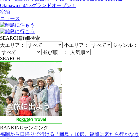
Okinawa』4/13グランドオープン！
宿泊
ニュース
SEARCH
詳細検索
大エリア：
小エリア：
ジャンル：
並び順 ：
SEARCH
RANKING
ランキング
福岡から日帰りで行ける「離島」10選。福岡に来たら行かなき