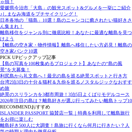
ゃ損！
愛媛県今治市「大島」の観光スポット&グルメを一挙にご紹介
♪しまなみ海道をプチサイクリング！
日本各地の「猫島」10選！島のニャンコに癒されたい猫好きさ
ん集まれ！
離島移住をジャンル別に徹底比較！あなたに最適な離島を見つ
けよう
【離島の空き家・物件情報】離島へ移住したい方必見！離島の
空き家バンク10選
PICK UP
ピックアップ記事
【島の写真を100枚集めるプロジェクト】あなたの“島の風
景”を大募集！
利尻島から礼文島へ！最北の島を巡る絶景スポットと行き方
台湾2泊3日の十分＆猫村＆九份を巡るノスタルジックなおすす
め旅
絶景のスリランカを3都市周遊！3泊5日よくばりモデルコース
2026年注目の島は？離島好きが選ぶ行ってみたい離島トップ10
RECOMMEND
おすすめ
ISLANDER PASSPORT 協賛店一覧｜特典を利用して離島旅行
をお得に楽しむ
離島好き500人に大調査！島旅に行くなら何月に行きたい？人
気の時期と理由を徹底分析