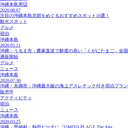
沖縄本島周辺
2020.08.07
注目の沖縄本島北部をめぐるおすすめスポット10選！
観光スポット
グルメ
宿泊
沖縄本島
2020.05.21
沖縄・うるま市：農家直送で鮮度の高い「くがにたまご」全国
通販開始
グルメ
ニュース
沖縄本島
2020.07.30
沖縄・糸満市：沖縄最大級の海上アスレチック付き宿泊プラン
販売中
アクティビティ
宿泊
ニュース
沖縄本島
2020.03.25
沖縄・恩納村：熱田ビーチに『UMITO PLAGE The Atta