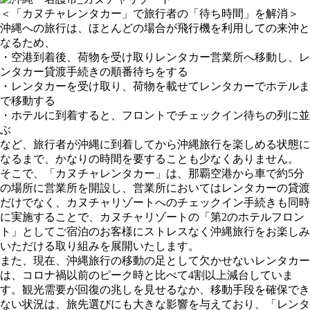
＜「カヌチャレンタカー」で旅行者の「待ち時間」を解消＞
沖縄への旅行は、ほとんどの場合が飛行機を利用しての来沖と
なるため、
・空港到着後、荷物を受け取りレンタカー営業所へ移動し、レ
ンタカー貸渡手続きの順番待ちをする
・レンタカーを受け取り、荷物を載せてレンタカーでホテルま
で移動する
・ホテルに到着すると、フロントでチェックイン待ちの列に並
ぶ
など、旅行者が沖縄に到着してから沖縄旅行を楽しめる状態に
なるまで、かなりの時間を要することも少なくありません。
そこで、「カヌチャレンタカー」は、那覇空港から車で約5分
の場所に営業所を開設し、営業所においてはレンタカーの貸渡
だけでなく、カヌチャリゾートへのチェックイン手続きも同時
に実施することで、カヌチャリゾートの「第2のホテルフロン
ト」としてご宿泊のお客様にストレスなく沖縄旅行をお楽しみ
いただける取り組みを展開いたします。
また、現在、沖縄旅行の移動の足として欠かせないレンタカー
は、コロナ禍以前のピーク時と比べて4割以上減台していま
す。観光需要が回復の兆しを見せるなか、移動手段を確保でき
ない状況は、旅先選びにも大きな影響を与えており、「レンタ