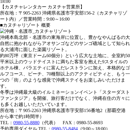
18:00
【カヌチャレンタカー カヌチャ営業所】
所在地：〒905-2263 沖縄県名護市字安部156-2（カヌチャリゾ
ート内）／営業時間：9:00～16:00
■カヌチャリゾート 概要
沖縄本島北部・名護市の東海岸に位置し、豊かなやんばるの大
自然に抱かれながらアオサンゴなどのサンゴ礁域として知られ
る大浦湾に面した楽園リゾート。
約80万坪（東京ドーム60個分）という広大な土地に、全室約50
平米以上のウッドテイストに満ちた客室を抱えた9スタイルの
ホテル棟、バラエティに富んだレストランに加え、本格的なゴ
ルフコース、ビーチ、70種類以上のアクティビティと、もう一
つの「街」のような感覚で沖縄ステイをお楽しみいただけま
す。
冬季は沖縄最大級のイルミネーションイベント「スターダスト
ファンタジア」を開催、旅行客だけでなく、沖縄在住の方々に
も多くお越しいただいています。
所在地：〒905-2263 沖縄県名護市字安部156番地2（那覇空港
から車で約1時間半）
TEL：
0980-55-8880
（代表） FAX：0980-55-8693
予約専用ダイヤル TEL：
0980-55-8484
（9:00～18:00）