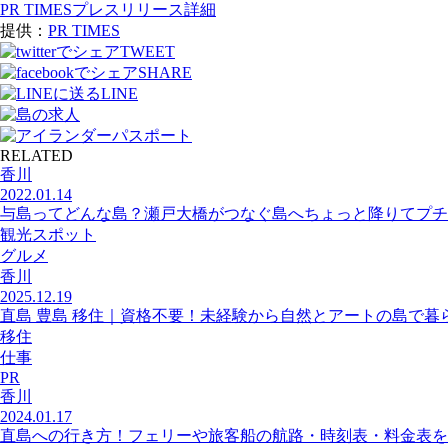
PR TIMESプレスリリース詳細
提供：
PR TIMES
TWEET
SHARE
LINE
RELATED
香川
2022.01.14
与島ってどんな島？瀬戸大橋がつなぐ島へちょっと降りてプチ
観光スポット
グルメ
香川
2025.12.19
直島 豊島 移住｜資格不要！未経験から自然とアートの島で暮
移住
仕事
PR
香川
2024.01.17
直島への行き方！フェリーや旅客船の航路・時刻表・料金表を