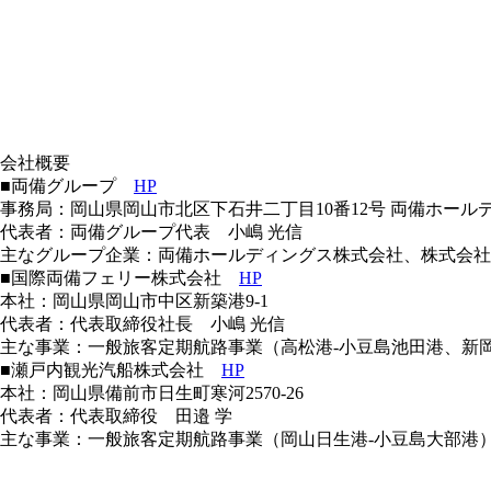
会社概要
■両備グループ
HP
事務局：岡山県岡山市北区下石井二丁目10番12号 両備ホー
代表者：両備グループ代表 小嶋 光信
主なグループ企業：両備ホールディングス株式会社、株式会社両
■国際両備フェリー株式会社
HP
本社：岡山県岡山市中区新築港9-1
代表者：代表取締役社長 小嶋 光信
主な事業：一般旅客定期航路事業（高松港-小豆島池田港、新
■瀬戸内観光汽船株式会社
HP
本社：岡山県備前市日生町寒河2570-26
代表者：代表取締役 田邉 学
主な事業：一般旅客定期航路事業（岡山日生港-小豆島大部港