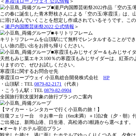
＜
寒霞渓ロープウェイ 公式情報
＞
■瀬戸内国際芸術祭2022作品「空の玉/
この春に誕生した青木野枝さんによる「空の玉/寒霞渓」は、
に溶け込んでいくことを想定し作成されているそうです。この
＜
瀬戸内国際芸術祭2022 公式情報
＞
■キリトリフレーム
キリトリフレームを山頂駅にて無料でレンタルすることができ
しい旅の思い出をお持ち帰りください。
■寒霞渓もみじサイダー＆もみじサイ
天然もみじ葉エキス100％の寒霞渓もみじサイダーは、紅茶
りますので、ぜひお試しください。
寒霞渓に関するお問合せ先
寒霞渓ロープウェイ 小豆島総合開発株式会社
HP
・山頂駅：TEL
0879-82-2171
（代表）
・こううん駅：TEL
0879-82-0904
全国旅行割支援対象の旅行プランのご案内
【マイカー・レンタカーで行く小豆島の旅！】
往復フェリー台 ※お車一台（6m未満）＋1泊2食（夕・朝）
ご出発は、新岡山港、日生港、高松港の3航路から選べます。
●オーキドホテル宿泊プラン
観光した後は、港に面したホテルでゆっくりくつろぎ、夕食は