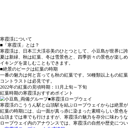
寒霞渓について
■「寒霞渓」とは？
寒霞渓は、日本三大渓谷美のひとつとして、小豆島が世界に誇
夏は新緑、秋は紅葉、冬は雪景色と、四季折々の景色が楽しめ
イキングを楽しむこともできます。
■絶景のピークは紅葉の時期
一番の魅力は何と言っても秋の紅葉です。50種類以上もの紅
コントラストは必見です。
2022年の紅葉の見頃時期：11月上旬～下旬
紅葉時期の寒霞渓おすすめポイント
■寒霞渓ロープウェイ
寒霞渓のこううん駅と山頂駅を結ぶロープウェイからは絶景が
紅葉の時期には、山一面が真っ赤に染まった素晴らしい景色を
山頂までは車でも行けますが、寒霞渓の魅力を存分に味わうな
ロープウェイ内のアナウンスでは、寒霞渓の自然や歴史につい