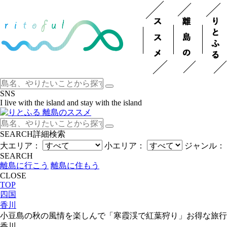
SNS
I live with the island and stay with the island
SEARCH
詳細検索
大エリア：
小エリア：
ジャンル：
SEARCH
離島に行こう
離島に住もう
CLOSE
TOP
四国
香川
小豆島の秋の風情を楽しんで「寒霞渓で紅葉狩り」お得な旅行
香川