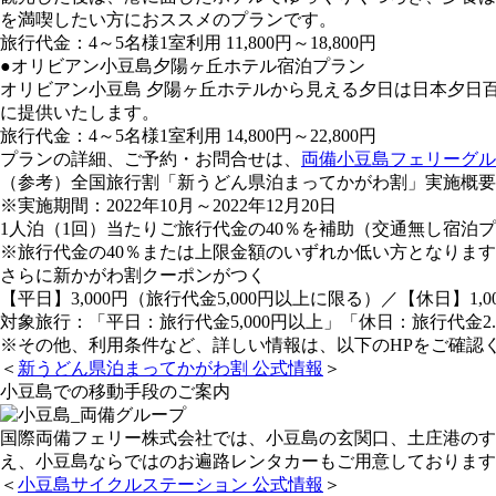
を満喫したい方におススメのプランです。
旅行代金：4～5名様1室利用 11,800円～18,800円
●オリビアン小豆島夕陽ヶ丘ホテル宿泊プラン
オリビアン小豆島 夕陽ヶ丘ホテルから見える夕日は日本夕日
に提供いたします。
旅行代金：4～5名様1室利用 14,800円～22,800円
プランの詳細、ご予約・お問合せは、
両備小豆島フェリーグル
（参考）全国旅行割「新うどん県泊まってかがわ割」実施概要
※実施期間：2022年10月～2022年12月20日
1人泊（1回）当たりご旅行代金の40％を補助（交通無し宿泊プラ
※旅行代金の40％または上限金額のいずれか低い方となりま
さらに新かがわ割クーポンがつく
【平日】3,000円（旅行代金5,000円以上に限る）／【休日】1,0
対象旅行：「平日：旅行代金5,000円以上」「休日：旅行代金2.
※その他、利用条件など、詳しい情報は、以下のHPをご確認
＜
新うどん県泊まってかがわ割 公式情報
＞
小豆島での移動手段のご案内
国際両備フェリー株式会社では、小豆島の玄関口、土庄港のす
え、小豆島ならではのお遍路レンタカーもご用意しております
＜
小豆島サイクルステーション 公式情報
＞