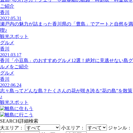
ご紹介
香川
2022.05.31
瀬戸内の魅力が詰まった香川県の「豊島」でアートと自然を満
喫♪
観光スポット
グルメ
香川
2021.03.17
香川「小豆島」のおすすめグルメ12選！絶対に見逃せない島グ
ルメをご紹介
グルメ
香川
2022.06.24
志々島ってどんな島？たくさんの花が咲き誇る“花の島”を散策
♪
観光スポット
SEARCH
詳細検索
大エリア：
小エリア：
ジャンル：