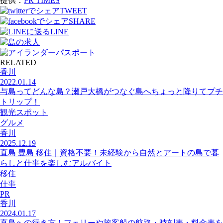
提供：
PR TIMES
TWEET
SHARE
LINE
RELATED
香川
2022.01.14
与島ってどんな島？瀬戸大橋がつなぐ島へちょっと降りてプチ
トリップ！
観光スポット
グルメ
香川
2025.12.19
直島 豊島 移住｜資格不要！未経験から自然とアートの島で暮
らしと仕事を楽しむアルバイト
移住
仕事
PR
香川
2024.01.17
直島への行き方！フェリーや旅客船の航路・時刻表・料金表を