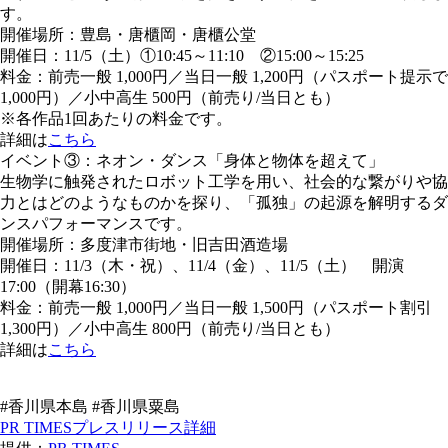
す。
開催場所：豊島・唐櫃岡・唐櫃公堂
開催日：11/5（土）①10:45～11:10 ②15:00～15:25
料金：前売一般 1,000円／当日一般 1,200円（パスポート提示で
1,000円）／小中高生 500円（前売り/当日とも）
※各作品1回あたりの料金です。
詳細は
こちら
イベント③：ネオン・ダンス「身体と物体を超えて」
生物学に触発されたロボット工学を用い、社会的な繋がりや協
力とはどのようなものかを探り、「孤独」の起源を解明するダ
ンスパフォーマンスです。
開催場所：多度津市街地・旧吉田酒造場
開催日：11/3（木・祝）、11/4（金）、11/5（土） 開演
17:00（開幕16:30）
料金：前売一般 1,000円／当日一般 1,500円（パスポート割引
1,300円）／小中高生 800円（前売り/当日とも）
詳細は
こちら
#香川県本島 #香川県粟島
PR TIMESプレスリリース詳細