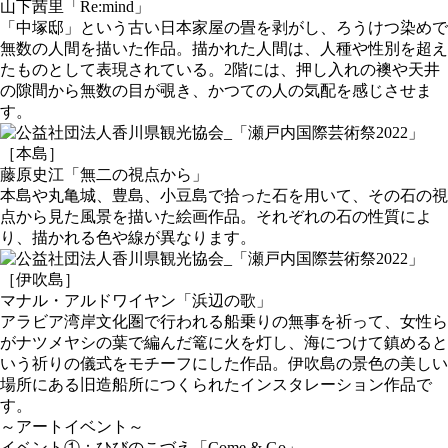
山下茜里「Re:mind」
「中塚邸」という古い日本家屋の畳を剥がし、ろうけつ染めで
無数の人間を描いた作品。描かれた人間は、人種や性別を超え
たものとして表現されている。2階には、押し入れの襖や天井
の隙間から無数の目が覗き、かつての人の気配を感じさせま
す。
［本島］
藤原史江「無二の視点から」
本島や丸亀城、豊島、小豆島で拾った石を用いて、その石の視
点から見た風景を描いた絵画作品。それぞれの石の性質によ
り、描かれる色や線が異なります。
［伊吹島］
マナル・アルドワイヤン「浜辺の歌」
アラビア湾岸文化圏で行われる船乗りの無事を祈って、女性ら
がナツメヤシの葉で編んだ篭に火を灯し、海につけて鎮めると
いう祈りの儀式をモチーフにした作品。伊吹島の景色の美しい
場所にある旧造船所につくられたインスタレーション作品で
す。
～アートイベント～
イベント①：ひびのこづえ「Come & Go」