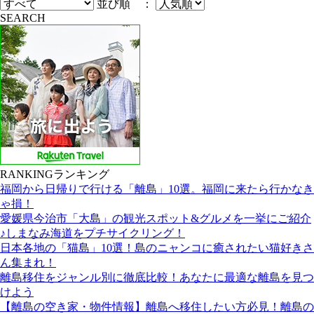
並び順 ：
SEARCH
RANKING
ランキング
福岡から日帰りで行ける「離島」10選。福岡に来たら行かなき
ゃ損！
愛媛県今治市「大島」の観光スポット&グルメを一挙にご紹介
♪しまなみ海道をプチサイクリング！
日本各地の「猫島」10選！島のニャンコに癒されたい猫好きさ
ん集まれ！
離島移住をジャンル別に徹底比較！あなたに最適な離島を見つ
けよう
【離島の空き家・物件情報】離島へ移住したい方必見！離島の