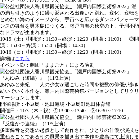
潮
の満ち引きのように繰り返される出逢いと別れ。変化、変転を
とめない海のイメージから、宇宙へと広がるダンスパフォーマ
ンスの舞台を男木島につくる。瀬戸内海の秋空の下、予測不能
なドラマが生まれます。
10/15（土）①開演：11:30～終演：12:20（開場：11:00） ②開
演：15:00～終演：15:50（開場：14:30）
10/16（日）①開演：11:30～終演：12:20（開場：11:00）
詳細は
こちら
イベント②：劇団「ままごと」による演劇
『あゆみ（短編）』（11/3上演）
あゆみと未紀、二人の少女が過ごした時間を複数の俳優が歩き
紡いでいく本作を、瀬戸内国際芸術祭バージョンとしてリクリ
エーションします。
開催場所：小豆島・池田港場 小豆島町池田体育館
開催日：11/3（木・祝）①13:00～13:40 ②16:30～17:10
『反復かつ連続』（11/5上演）
多重録音を発想の起点として創作され、ひとりの俳優が演技を
重ねることである朝の風景を描き出す本作を豊島にて上演しま