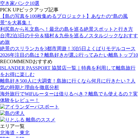
空き家バンク10選
PICK UP
ピックアップ記事
【島の写真を100枚集めるプロジェクト】あなたの“島の風
景”を大募集！
利尻島から礼文島へ！最北の島を巡る絶景スポットと行き方
台湾2泊3日の十分＆猫村＆九份を巡るノスタルジックなおすす
め旅
絶景のスリランカを3都市周遊！3泊5日よくばりモデルコース
2026年注目の島は？離島好きが選ぶ行ってみたい離島トップ10
RECOMMEND
おすすめ
ISLANDER PASSPORT 協賛店一覧｜特典を利用して離島旅行
をお得に楽しむ
離島好き500人に大調査！島旅に行くなら何月に行きたい？人
気の時期と理由を徹底分析
海外旅行でWiFiルーターは借りるべき？離島でも使えるの？実
体験をレビュー！
エリア一覧
北海道・東北