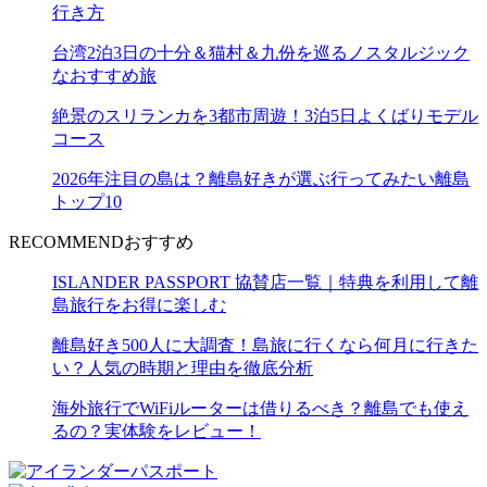
行き方
台湾2泊3日の十分＆猫村＆九份を巡るノスタルジック
なおすすめ旅
絶景のスリランカを3都市周遊！3泊5日よくばりモデル
コース
2026年注目の島は？離島好きが選ぶ行ってみたい離島
トップ10
RECOMMEND
おすすめ
ISLANDER PASSPORT 協賛店一覧｜特典を利用して離
島旅行をお得に楽しむ
離島好き500人に大調査！島旅に行くなら何月に行きた
い？人気の時期と理由を徹底分析
海外旅行でWiFiルーターは借りるべき？離島でも使え
るの？実体験をレビュー！