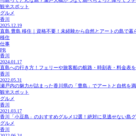
与島ってどんな島？瀬戸大橋がつなぐ島へちょっと降りてプチ
観光スポット
グルメ
香川
2025.12.19
直島 豊島 移住｜資格不要！未経験から自然とアートの島で暮
移住
仕事
PR
香川
2024.01.17
直島への行き方！フェリーや旅客船の航路・時刻表・料金表を
香川
2022.05.31
瀬戸内の魅力が詰まった香川県の「豊島」でアートと自然を満
観光スポット
グルメ
香川
2021.03.17
香川「小豆島」のおすすめグルメ12選！絶対に見逃せない島
グルメ
香川
2022.06.24