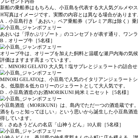
プレゼント内容
新船の乗船券はもちろん、小豆島を代表する大人気グルメやス
※写真はイメージです。実際の内容とは異なる場合があります
A．小豆島行き「あおい」ペア乗船券（プレミア席は除く）乗
あおいは「浮かぶリゾート」のコンセプトが表す通り、ワンラ
B．オリーブ牛［5名様］
オリーブ牛は、オリーブを加えた飼料と温暖な瀬戸内海の気候
評価はますます高まっています。
C．MINORI GELATO 大人気！塩サブレとジェラートの詰合
MINORI GELATOは、小豆島で人気のイタリアンジェ
る、低脂肪＆低カロリーのジェラートとして大人気です。
D．小豆島酒造のお酒MORIKUNI 純米ミニセット［5名様］
小豆島酒造（MORIKUNI）は、島内でただ一つの酒造蔵で
酒をもっと知ってほしい」という思いから誕生した小豆島酒造
得しています。
E．さぬきうどんの名店「山神うどん」10人前［5名様］
山神うどんは、香川県の仲多度郡まんのう町に店を構える、讃