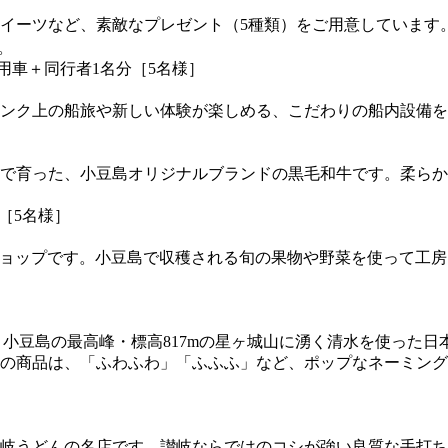
イーツなど、素敵なプレゼント（5種類）をご用意しています
。
用車＋同行者1名分［5名様］
ンク上の船旅や新しい体験が楽しめる、こだわりの船内設備を
で育った、小豆島オリジナルブランドの黒毛和牛です。柔らか
せ［5名様］
ラートショップです。小豆島で収穫される旬の果物や野菜を使って
す。小豆島の最高峰・標高817mの星ヶ城山に湧く清水を使った
の商品は、「ふわふわ」「ふふふ」など、ポップなネーミング
岐うどんの名店です。讃岐ならではのコシが強い良質な手打ち