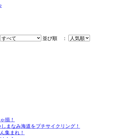
♪
並び順 ：
きゃ損！
♪しまなみ海道をプチサイクリング！
さん集まれ！