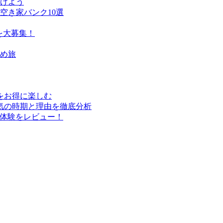
けよう
空き家バンク10選
を大募集！
すめ旅
行をお得に楽しむ
気の時期と理由を徹底分析
実体験をレビュー！