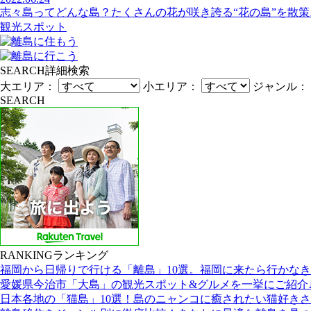
志々島ってどんな島？たくさんの花が咲き誇る“花の島”を散策
観光スポット
SEARCH
詳細検索
大エリア：
小エリア：
ジャンル：
SEARCH
RANKING
ランキング
福岡から日帰りで行ける「離島」10選。福岡に来たら行かな
愛媛県今治市「大島」の観光スポット&グルメを一挙にご紹介
日本各地の「猫島」10選！島のニャンコに癒されたい猫好き