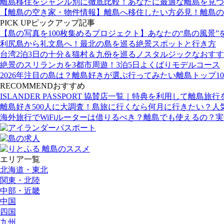
離島移住をジャンル別に徹底比較！あなたに最適な離島を見つ
【離島の空き家・物件情報】離島へ移住したい方必見！離島の
PICK UP
ピックアップ記事
【島の写真を100枚集めるプロジェクト】あなたの“島の風景”
利尻島から礼文島へ！最北の島を巡る絶景スポットと行き方
台湾2泊3日の十分＆猫村＆九份を巡るノスタルジックなおす
絶景のスリランカを3都市周遊！3泊5日よくばりモデルコース
2026年注目の島は？離島好きが選ぶ行ってみたい離島トップ10
RECOMMEND
おすすめ
ISLANDER PASSPORT 協賛店一覧｜特典を利用して離島旅
離島好き500人に大調査！島旅に行くなら何月に行きたい？人
海外旅行でWiFiルーターは借りるべき？離島でも使えるの？
エリア一覧
北海道・東北
関東・北陸
中部・近畿
中国
四国
九州