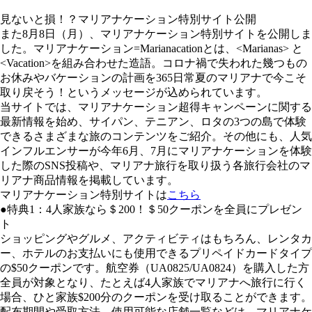
見ないと損！？マリアナケーション特別サイト公開
また8月8日（月）、マリアナケーション特別サイトを公開しま
した。マリアナケーション=Marianacationとは、<Marianas> と
<Vacation>を組み合わせた造語。コロナ禍で失われた幾つもの
お休みやバケーションの計画を365日常夏のマリアナで今こそ
取り戻そう！というメッセージが込められています。
当サイトでは、マリアナケーション超得キャンペーンに関する
最新情報を始め、サイパン、テニアン、ロタの3つの島で体験
できるさまざまな旅のコンテンツをご紹介。その他にも、人気
インフルエンサーが今年6月、7月にマリアナケーションを体験
した際のSNS投稿や、マリアナ旅行を取り扱う各旅行会社のマ
リアナ商品情報を掲載しています。
マリアナケーション特別サイトは
こちら
●特典1：4人家族なら＄200！＄50クーポンを全員にプレゼン
ト
ショッピングやグルメ、アクティビティはもちろん、レンタカ
ー、ホテルのお支払いにも使用できるプリペイドカードタイプ
の$50クーポンです。航空券（UA0825/UA0824）を購入した方
全員が対象となり、たとえば4人家族でマリアナへ旅行に行く
場合、ひと家族$200分のクーポンを受け取ることができます。
配布期間や受取方法、使用可能な店舗一覧などは、マリアナケ