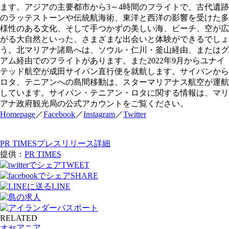
ます。アジアの主要都市から3～4時間のフライトで、古代遺跡
のラッテストーンや伝統航海術、東洋と西洋の影響を受けた多
様性のある文化、そして手つかずの美しい海、ビーチ、空が広
がる大自然といった、さまざまな出会いと体験ができるでしょ
う。北マリアナ諸島へは、ソウル・仁川・釜山経由、またはグ
アム経由でのフライトがあります。また2022年9月からユナイ
テッド航空が成田サイパン直行便を就航します。サイパンから
ロタ、テニアンへの島間移動は、スターマリアナス航空が運航
しています。サイパン・テニアン・ロタに関する情報は、マリ
アナ政府観光局の公式アカウントをご覧ください。
Homepage
／
Facebook
／
Instagram
／
Twitter
PR TIMESプレスリリース詳細
提供：
PR TIMES
TWEET
SHARE
LINE
RELATED
オセアニア