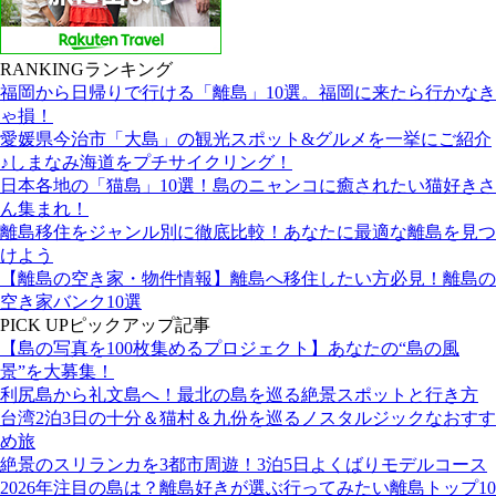
RANKING
ランキング
福岡から日帰りで行ける「離島」10選。福岡に来たら行かなき
ゃ損！
愛媛県今治市「大島」の観光スポット&グルメを一挙にご紹介
♪しまなみ海道をプチサイクリング！
日本各地の「猫島」10選！島のニャンコに癒されたい猫好きさ
ん集まれ！
離島移住をジャンル別に徹底比較！あなたに最適な離島を見つ
けよう
【離島の空き家・物件情報】離島へ移住したい方必見！離島の
空き家バンク10選
PICK UP
ピックアップ記事
【島の写真を100枚集めるプロジェクト】あなたの“島の風
景”を大募集！
利尻島から礼文島へ！最北の島を巡る絶景スポットと行き方
台湾2泊3日の十分＆猫村＆九份を巡るノスタルジックなおすす
め旅
絶景のスリランカを3都市周遊！3泊5日よくばりモデルコース
2026年注目の島は？離島好きが選ぶ行ってみたい離島トップ10