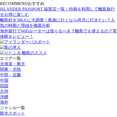
RECOMMEND
おすすめ
ISLANDER PASSPORT 協賛店一覧｜特典を利用して離島旅行
をお得に楽しむ
離島好き500人に大調査！島旅に行くなら何月に行きたい？人
気の時期と理由を徹底分析
海外旅行でWiFiルーターは借りるべき？離島でも使えるの？実
体験をレビュー！
エリア一覧
北海道・東北
関東・北陸
中部・近畿
中国
四国
九州
沖縄
海外
ジャンル一覧
観光スポット