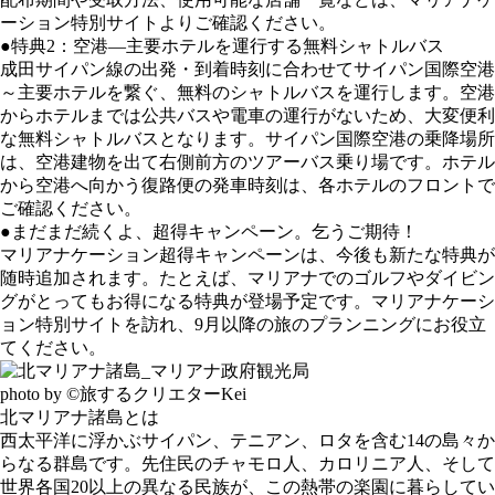
ーション特別サイトよりご確認ください。
●特典2：空港―主要ホテルを運行する無料シャトルバス
成田サイパン線の出発・到着時刻に合わせてサイパン国際空港
～主要ホテルを繋ぐ、無料のシャトルバスを運行します。空港
からホテルまでは公共バスや電車の運行がないため、大変便利
な無料シャトルバスとなります。サイパン国際空港の乗降場所
は、空港建物を出て右側前方のツアーバス乗り場です。ホテル
から空港へ向かう復路便の発車時刻は、各ホテルのフロントで
ご確認ください。
●まだまだ続くよ、超得キャンペーン。乞うご期待！
マリアナケーション超得キャンペーンは、今後も新たな特典が
随時追加されます。たとえば、マリアナでのゴルフやダイビン
グがとってもお得になる特典が登場予定です。マリアナケーシ
ョン特別サイトを訪れ、9月以降の旅のプランニングにお役立
てください。
photo by ©旅するクリエターKei
北マリアナ諸島とは
西太平洋に浮かぶサイパン、テニアン、ロタを含む14の島々か
らなる群島です。先住民のチャモロ人、カロリニア人、そして
世界各国20以上の異なる民族が、この熱帯の楽園に暮らしてい