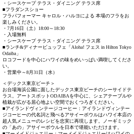
・シースケープ テラス・ダイニング テラス席
■フラダンスショー
フラパフォーマー キャロル・ハルヨによる 本場のフラをお
楽しみください。
・7月16日（土）18:00～18:30
・入場無料
・シースケープ テラス・ダイニング テラス席
■ランチ&ディナービュッフェ「Aloha! フェス in Hilton Tokyo
Odaiba」
ロコフードを中心にハワイの味をめいっぱい満喫してくださ
い。
・営業中～8月31日（水）
＜デックス東京ビーチ＞
お台場海浜公園に面したデックス東京ビーチのシーサイドテ
ラス。アートスポットODAIBAを中心に、シェアテーブルや
植栽が広がる居心地よい空間でおくつろぎください。
■アイランドヴィンテージコーヒー：アイランドヴィンテー
ジコーヒーの代名詞と飛べるアサイーボウルはハワイ本店の
超人気メニューのレシピを忠実に再現します。ノーギミック
の「あの」アサイーボウルを日本で堪能いただけます。
■マーメイドジュエリー：マーメイドジュエリーはハワイの