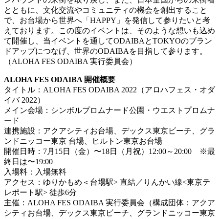
とともに、文化交流やコミュニティの機会を創出すること
で、お台場から世界へ「HAPPY」を発信して参りたいと考
えております。この度のイベントは、そのような想いも込め
て開催し、当イベントを通してODAIBAとTOKYOのブラン
ドアップにつなげ、世界のODAIBAを目指して参ります。
（ALOHA FES ODAIBA 実行委員会）
ALOHA FES ODAIBA 開催概要
タイトル：ALOHA FES ODAIBA 2022（アロハフェス・オダ
イバ 2022）
メイン会場：シンボルプロムナード公園・ウエストプロムナ
ード
連携施設：アクアシティお台場、デックス東京ビーチ、グラ
ンドニッコー東京 台場、ヒルトン東京お台場
開催日時：7月15日（金）〜18日（月祝）12:00～20:00 ※最
終日は〜19:00
入場料：入場無料
アクセス：ゆりかもめ＜台場駅> 直結／りんかい線<東京テ
レポート駅> 徒歩6分
主催：ALOHA FES ODAIBA 実行委員会（構成団体：アクア
シティお台場、デックス東京ビーチ、グランドニッコー東京