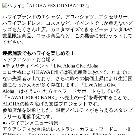
ハワイブランドのＴシャツ、アロハシャツ、アクセサリー、
ハワイアンドレス、コスメなど、イベントでしか買えないグ
ッズもたくさん出店。カスタマイズできるビーチサンダルや
数量限定商品、コラボ商品など、この機会にぜひゲットして
ください。
連携施設でもハワイを楽しめる！
＜アクアシティお台場＞
■チャリティイベント「Live Aloha Give Aloha」
コロナ禍によりHAWAII州では観光産業においてこれまでに
ない失業者が出ており、さらに昨今の物価上昇により生活困
難になった人々が多く存在します。「Live Aloha Give
Aloha」はそういった方々へフードサポートをしている
「HAWAII FOOD BANK」へ売上の一部を寄付することで、
ALOHAの輪を広げる支援プロジェクトです。
参加店舗を対象とした、限定ノベルティがもらえるスタンプ
ラリーも開催予定です。
■ハワイアンメニュー特集
アクアシティお台場のレストラン・カフェ・フードコート8