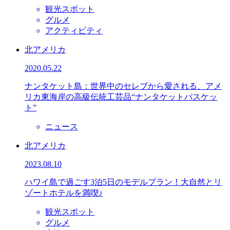
観光スポット
グルメ
アクティビティ
北アメリカ
2020.05.22
ナンタケット島：世界中のセレブから愛される、アメ
リカ東海岸の高級伝統工芸品“ナンタケットバスケッ
ト”
ニュース
北アメリカ
2023.08.10
ハワイ島で過ごす3泊5日のモデルプラン！大自然とリ
ゾートホテルを満喫♪
観光スポット
グルメ