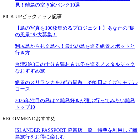
見！離島の空き家バンク10選
PICK UP
ピックアップ記事
【島の写真を100枚集めるプロジェクト】あなたの“島
の風景”を大募集！
利尻島から礼文島へ！最北の島を巡る絶景スポットと
行き方
台湾2泊3日の十分＆猫村＆九份を巡るノスタルジック
なおすすめ旅
絶景のスリランカを3都市周遊！3泊5日よくばりモデル
コース
2026年注目の島は？離島好きが選ぶ行ってみたい離島
トップ10
RECOMMEND
おすすめ
ISLANDER PASSPORT 協賛店一覧｜特典を利用して離
島旅行をお得に楽しむ