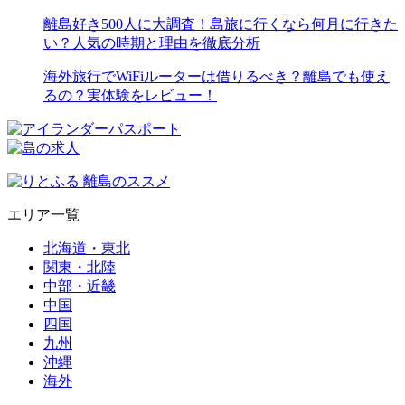
離島好き500人に大調査！島旅に行くなら何月に行きた
い？人気の時期と理由を徹底分析
海外旅行でWiFiルーターは借りるべき？離島でも使え
るの？実体験をレビュー！
エリア一覧
北海道・東北
関東・北陸
中部・近畿
中国
四国
九州
沖縄
海外