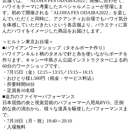
店舗では、「ALOHA FES ODAIBA2022」開催に合わせて、
ハワイをテーマに考案したスペシャルメニューが登場しま
す。初めて開催される「ALOHA FES ODAIBA2022」を楽し
んでいただくと同時に、アクアシティお台場でもハワイ気分
を体感していただきたいという各店舗より、バラエティに富
んだハワイをイメージした商品をお届けします。
＜ヒルトン東京お台場＞
■ハワイアンワークショップ（タオルポーチ作り）
ハワイアンキルト柄のタオルで針と糸を使いながらポーチを
作ります。キャシー中島さん公認インストラクターによる約
60分のワークショップです。
・7月15日（金）12:15～13:15／15:15～16:15
・おひとり様1,500円（税金・サービス料込）
・所要時間60分
・定員各10名様
■迫力のファイヤーパフォーマンス
日本屈指の炎と視覚芸術のパフォーマー八咫烏RYO。圧倒
的な炎の演出から、様々な道具を駆使したパフォーマンスま
で。
・7月18日（月・祝）19:40～20:10
・入場無料