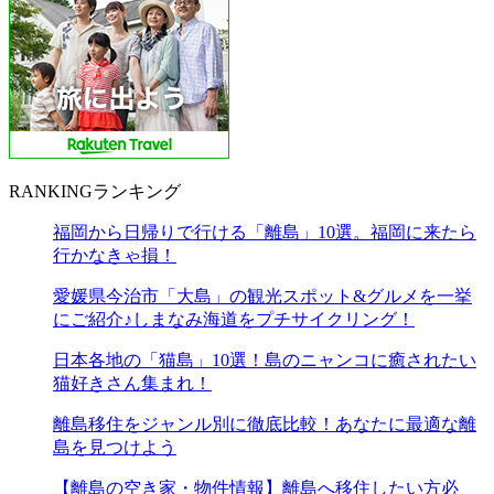
RANKING
ランキング
福岡から日帰りで行ける「離島」10選。福岡に来たら
行かなきゃ損！
愛媛県今治市「大島」の観光スポット&グルメを一挙
にご紹介♪しまなみ海道をプチサイクリング！
日本各地の「猫島」10選！島のニャンコに癒されたい
猫好きさん集まれ！
離島移住をジャンル別に徹底比較！あなたに最適な離
島を見つけよう
【離島の空き家・物件情報】離島へ移住したい方必