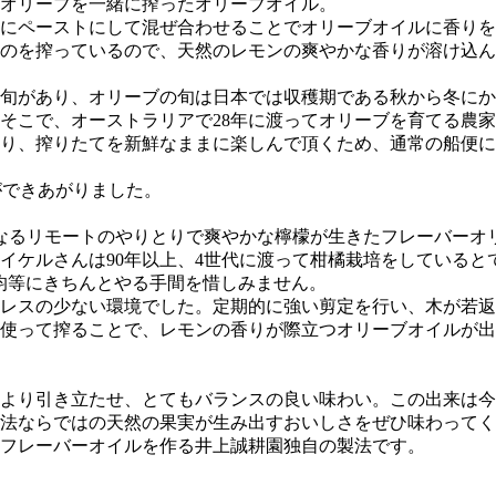
オリーブを一緒に搾ったオリーブオイル。
にペーストにして混ぜ合わせることでオリーブオイルに香りを
のを搾っているので、天然のレモンの爽やかな香りが溶け込ん
旬があり、オリーブの旬は日本では収穫期である秋から冬にか
こで、オーストラリアで28年に渡ってオリーブを育てる農家・
り、搾りたてを新鮮なままに楽しんで頂くため、通常の船便に
ができあがりました。
なるリモートのやりとりで爽やかな檸檬が生きたフレーバーオ
イケルさんは90年以上、4世代に渡って柑橘栽培をしていると
を均等にきちんとやる手間を惜しみません。
レスの少ない環境でした。定期的に強い剪定を行い、木が若返
使って搾ることで、レモンの香りが際立つオリーブオイルが出
より引き立たせ、とてもバランスの良い味わい。この出来は今
法ならではの天然の果実が生み出すおいしさをぜひ味わってく
フレーバーオイルを作る井上誠耕園独自の製法です。