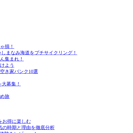
きゃ損！
♪しまなみ海道をプチサイクリング！
さん集まれ！
けよう
空き家バンク10選
を大募集！
すめ旅
行をお得に楽しむ
気の時期と理由を徹底分析