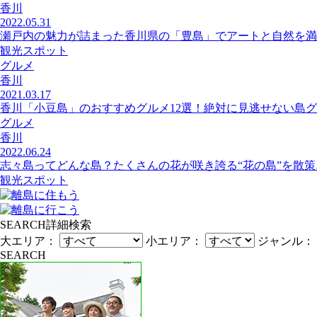
香川
2022.05.31
瀬戸内の魅力が詰まった香川県の「豊島」でアートと自然を満
観光スポット
グルメ
香川
2021.03.17
香川「小豆島」のおすすめグルメ12選！絶対に見逃せない島
グルメ
香川
2022.06.24
志々島ってどんな島？たくさんの花が咲き誇る“花の島”を散策
観光スポット
SEARCH
詳細検索
大エリア：
小エリア：
ジャンル：
SEARCH