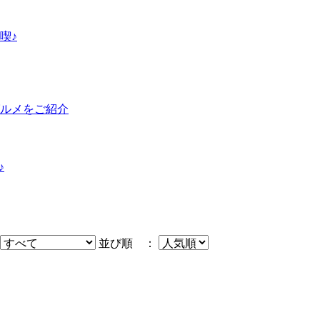
喫♪
グルメをご紹介
♪
並び順 ：