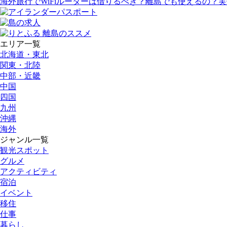
海外旅行でWiFiルーターは借りるべき？離島でも使えるの？
エリア一覧
北海道・東北
関東・北陸
中部・近畿
中国
四国
九州
沖縄
海外
ジャンル一覧
観光スポット
グルメ
アクティビティ
宿泊
イベント
移住
仕事
暮らし