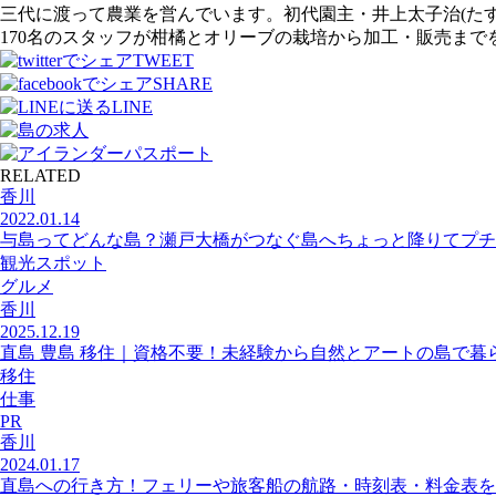
三代に渡って農業を営んでいます。初代園主・井上太子治(たす
170名のスタッフが柑橘とオリーブの栽培から加工・販売まで
TWEET
SHARE
LINE
RELATED
香川
2022.01.14
与島ってどんな島？瀬戸大橋がつなぐ島へちょっと降りてプチ
観光スポット
グルメ
香川
2025.12.19
直島 豊島 移住｜資格不要！未経験から自然とアートの島で暮
移住
仕事
PR
香川
2024.01.17
直島への行き方！フェリーや旅客船の航路・時刻表・料金表を