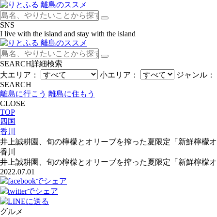
SNS
I live with the island and stay with the island
SEARCH
詳細検索
大エリア：
小エリア：
ジャンル：
SEARCH
離島に行こう
離島に住もう
CLOSE
TOP
四国
香川
井上誠耕園、旬の檸檬とオリーブを搾った夏限定「新鮮檸檬オ
香川
井上誠耕園、旬の檸檬とオリーブを搾った夏限定「新鮮檸檬オ
2022.07.01
グルメ