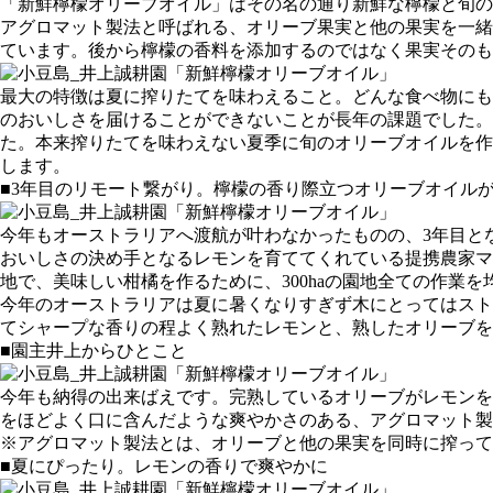
「新鮮檸檬オリーブオイル」はその名の通り新鮮な檸檬と旬の
アグロマット製法と呼ばれる、オリーブ果実と他の果実を一緒
ています。後から檸檬の香料を添加するのではなく果実そのも
最大の特徴は夏に搾りたてを味わえること。どんな食べ物にも
のおいしさを届けることができないことが長年の課題でした。そ
た。本来搾りたてを味わえない夏季に旬のオリーブオイルを作
します。
■3年目のリモート繋がり。檸檬の香り際立つオリーブオイル
今年もオーストラリアへ渡航が叶わなかったものの、3年目と
おいしさの決め手となるレモンを育ててくれている提携農家マ
地で、美味しい柑橘を作るために、300haの園地全ての作業
今年のオーストラリアは夏に暑くなりすぎず木にとってはスト
てシャープな香りの程よく熟れたレモンと、熟したオリーブを
■園主井上からひとこと
今年も納得の出来ばえです。完熟しているオリーブがレモンを
をほどよく口に含んだような爽やかさのある、アグロマット製
※アグロマット製法とは、オリーブと他の果実を同時に搾って
■夏にぴったり。レモンの香りで爽やかに