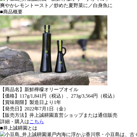
爽やかレモントースト／炒めた夏野菜に／白身魚に
■商品概要
【商品名】新鮮檸檬オリーブオイル
【価格】117g/1,841円（税込）、273g/3,564円（税込）
【賞味期限】製造日より1年
【発売日】2022年7月1日（金）
【販売方法】井上誠耕園直営ショップまたは通信販売
詳細・購入は
こちら
■井上誠耕園とは
瀬戸内海に浮かぶ香川県・小豆島は、古