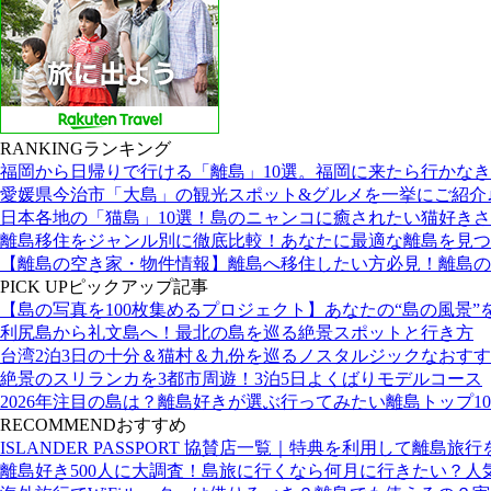
RANKING
ランキング
福岡から日帰りで行ける「離島」10選。福岡に来たら行かな
愛媛県今治市「大島」の観光スポット&グルメを一挙にご紹介
日本各地の「猫島」10選！島のニャンコに癒されたい猫好き
離島移住をジャンル別に徹底比較！あなたに最適な離島を見つ
【離島の空き家・物件情報】離島へ移住したい方必見！離島の
PICK UP
ピックアップ記事
【島の写真を100枚集めるプロジェクト】あなたの“島の風景”
利尻島から礼文島へ！最北の島を巡る絶景スポットと行き方
台湾2泊3日の十分＆猫村＆九份を巡るノスタルジックなおす
絶景のスリランカを3都市周遊！3泊5日よくばりモデルコース
2026年注目の島は？離島好きが選ぶ行ってみたい離島トップ10
RECOMMEND
おすすめ
ISLANDER PASSPORT 協賛店一覧｜特典を利用して離島旅
離島好き500人に大調査！島旅に行くなら何月に行きたい？人