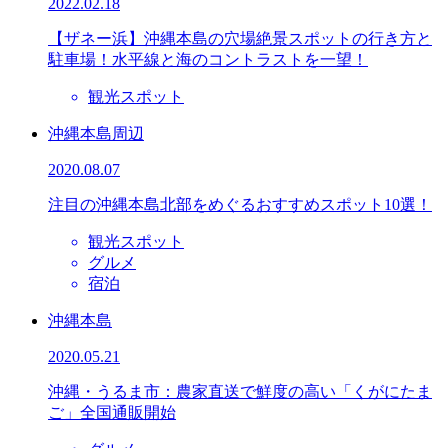
2022.02.18
【ザネー浜】沖縄本島の穴場絶景スポットの行き方と
駐車場！水平線と海のコントラストを一望！
観光スポット
沖縄本島周辺
2020.08.07
注目の沖縄本島北部をめぐるおすすめスポット10選！
観光スポット
グルメ
宿泊
沖縄本島
2020.05.21
沖縄・うるま市：農家直送で鮮度の高い「くがにたま
ご」全国通販開始