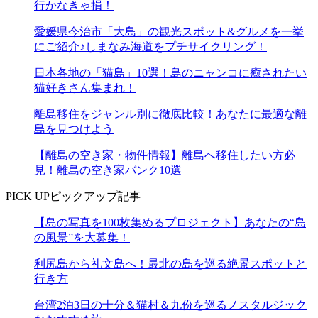
行かなきゃ損！
愛媛県今治市「大島」の観光スポット&グルメを一挙
にご紹介♪しまなみ海道をプチサイクリング！
日本各地の「猫島」10選！島のニャンコに癒されたい
猫好きさん集まれ！
離島移住をジャンル別に徹底比較！あなたに最適な離
島を見つけよう
【離島の空き家・物件情報】離島へ移住したい方必
見！離島の空き家バンク10選
PICK UP
ピックアップ記事
【島の写真を100枚集めるプロジェクト】あなたの“島
の風景”を大募集！
利尻島から礼文島へ！最北の島を巡る絶景スポットと
行き方
台湾2泊3日の十分＆猫村＆九份を巡るノスタルジック