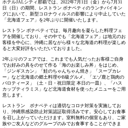
ホテルJALシティ那覇では、2022年7月1日（金）から7月31
日（日）の期間、レストラン ボナペティのランチバイキン
グにおいて、新型コロナウィルスの影響により中止していた
「北海道フェア」を2年ぶりに開催いたします。
レストラン ボナペティでは、毎月趣向を凝らした料理フェ
アを開催しており、その中でも「北海道フェア」は地元のお
客様を中心に、沖縄に居ながら様々な北海道の料理が楽しめ
ると大変好評をいただいておりました。
2年ぶりのフェアでは、これまでも人気だったお客様ご自身
でお好みの具をのせて作る「海のお楽しみ丼」をはじめ、
「ジンギスカン」「鮭のちゃんちゃん焼き」「スープカレ
ー」など北海道の郷土料理やB級グルメ、「エゾ鹿と鶏肉の
バロティーヌ」（土・日・祝日限定 本日の一皿）、「ハス
カップティラミス」など北海道食材を使ったメニューをご用
意します。
レストラン ボナペティは適切なコロナ対策を実施してお
り、沖縄県感染防止対策認証取得済みです。安心してお食事
を召し上がっていただけます。室料無料の個室もあり、ご家
族やご友人などのグループのみでお食事することができま