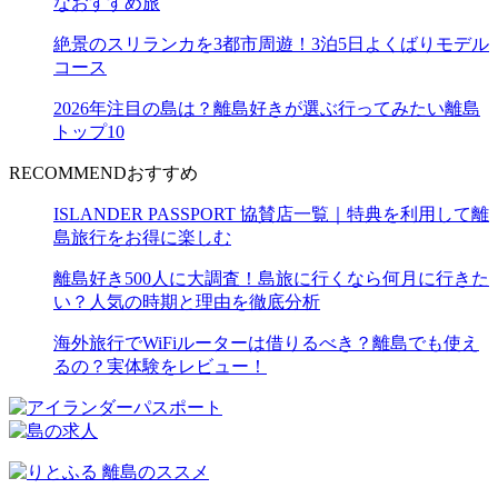
なおすすめ旅
絶景のスリランカを3都市周遊！3泊5日よくばりモデル
コース
2026年注目の島は？離島好きが選ぶ行ってみたい離島
トップ10
RECOMMEND
おすすめ
ISLANDER PASSPORT 協賛店一覧｜特典を利用して離
島旅行をお得に楽しむ
離島好き500人に大調査！島旅に行くなら何月に行きた
い？人気の時期と理由を徹底分析
海外旅行でWiFiルーターは借りるべき？離島でも使え
るの？実体験をレビュー！