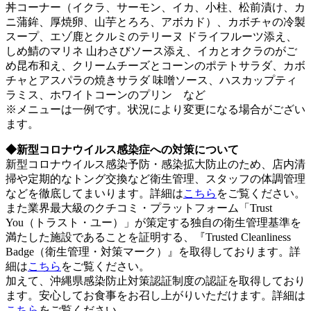
丼コーナー（イクラ、サーモン、イカ、小柱、松前漬け、カ
ニ蒲鉾、厚焼卵、山芋とろろ、アボカド）、カボチャの冷製
スープ、エゾ鹿とクルミのテリーヌ ドライフルーツ添え、
しめ鯖のマリネ 山わさびソース添え、イカとオクラのがご
め昆布和え、クリームチーズとコーンのポテトサラダ、カボ
チャとアスパラの焼きサラダ 味噌ソース、ハスカップティ
ラミス、ホワイトコーンのプリン など
※メニューは一例です。状況により変更になる場合がござい
ます。
◆新型コロナウイルス感染症への対策について
新型コロナウイルス感染予防・感染拡大防止のため、店内清
掃や定期的なトング交換など衛生管理、スタッフの体調管理
などを徹底してまいります。詳細は
こちら
をご覧ください。
また業界最大級のクチコミ・プラットフォーム「Trust
You（トラスト・ユー）」が策定する独自の衛生管理基準を
満たした施設であることを証明する、『Trusted Cleanliness
Badge（衛生管理・対策マーク）』を取得しております。詳
細は
こちら
をご覧ください。
加えて、沖縄県感染防止対策認証制度の認証を取得しており
ます。安心してお食事をお召し上がりいただけます。詳細は
こちら
をご覧ください。