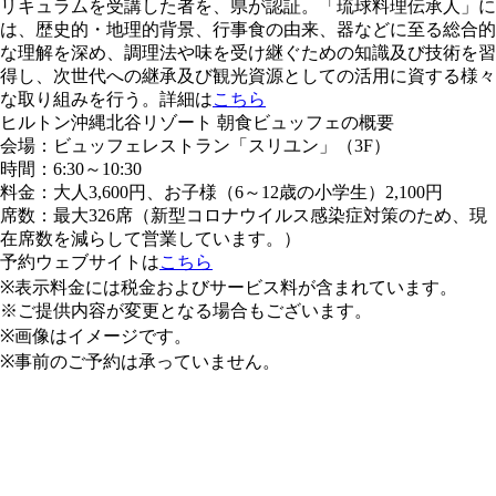
リキュラムを受講した者を、県が認証。「琉球料理伝承人」に
は、歴史的・地理的背景、行事食の由来、器などに至る総合的
な理解を深め、調理法や味を受け継ぐための知識及び技術を習
得し、次世代への継承及び観光資源としての活用に資する様々
な取り組みを行う。詳細は
こちら
ヒルトン沖縄北谷リゾート 朝食ビュッフェの概要
会場：ビュッフェレストラン「スリユン」（3F）
時間：6:30～10:30
料金：大人3,600円、お子様（6～12歳の小学生）2,100円
席数：最大326席（新型コロナウイルス感染症対策のため、現
在席数を減らして営業しています。）
予約ウェブサイトは
こちら
※表示料金には税金およびサービス料が含まれています。
※ご提供内容が変更となる場合もございます。
※画像はイメージです。
※事前のご予約は承っていません。