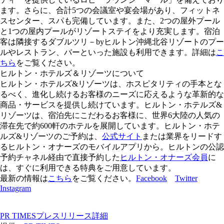
ます。さらに、合計5つの会議室や宴会場があり、フィットネ
スセンター、スパも完備しています。また、2つの屋外プール
と1つの屋内プールがリゾートステイをより充実します。宿泊
客は隣接するダブルツリ－byヒルトン沖縄北谷リゾートのプー
ルやレストラン、バーといった施設も利用できます。詳細は
こ
ちら
をご覧ください。
ヒルトン・ホテルズ＆リゾーツについて
ヒルトン・ホテルズ&リゾーツは、ホスピタリティの手本とな
るべく、進化し続けるお客様のニーズに応えるような革新的な
商品・サービスを提供し続けています。ヒルトン・ホテルズ&
リゾーツは、宿泊先にこだわるお客様に、世界6大陸の人気の
滞在先で約600軒のホテルを展開しています。ヒルトン・ホテ
ルズ&リゾーツのご予約は、
公式サイト
または業界をリードす
るヒルトン・オナーズのモバイルアプリから。ヒルトンの公認
予約チャネル経由で直接予約した
ヒルトン・オナーズ会員
に
は、すぐに利用できる特典をご用意しています。
最新の情報は
こちら
をご覧ください。
Facebook
Twitter
Instagram
PR TIMESプレスリリース詳細