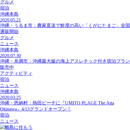
グルメ
宿泊
沖縄本島
2020.05.21
沖縄・うるま市：農家直送で鮮度の高い「くがにたまご」全国
通販開始
グルメ
ニュース
沖縄本島
2020.07.30
沖縄・糸満市：沖縄最大級の海上アスレチック付き宿泊プラン
販売中
アクティビティ
宿泊
ニュース
沖縄本島
2020.03.25
沖縄・恩納村：熱田ビーチに『UMITO PLAGE The Atta
Okinawa』4/13グランドオープン！
宿泊
ニュース