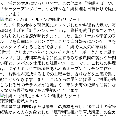
り、活力の増進にぴったりです。この他にも「沖縄そば」や、
「サーターアンダギー」など様々な沖縄料理を日替わりで提供
しています。
また、沖縄の食材を現代風にアレンジしたお料理も人気で、毎
朝焼き上げる「紅芋パンケーキ」は、餅粉を使用することでも
っちりとした食感が味わえます。また、生クリームや季節のフ
ルーツを自由にトッピングすることで自分好みにパンケーキを
カスタマイズすることができます。沖縄で大人気の家庭料
理“ポークたまご”からインスパイアされた「ポークたまご風オ
ムレツ」は、沖縄本島南部に位置するみやぎ農園の贅沢な平飼
い卵と、スパムを使用した注目のメニューです。これらの料理
は、ダイナミックで臨場感あふれるオープンキッチンで作ら
れ、お料理が完成するまでの工程や音、香りなどを五感で楽し
むことができます。また、これからの季節には優しい潮風が感
じられる外のテラス席が心地よく、東シナ海の絶景をご覧にな
りながら優雅な朝食をご堪能いただけます。
琉球料理伝承人とは
沖縄県では調理師または栄養士の資格を有し、10年以上の実務
経験がある方を対象とした「琉球料理担い手育成講座」の全カ