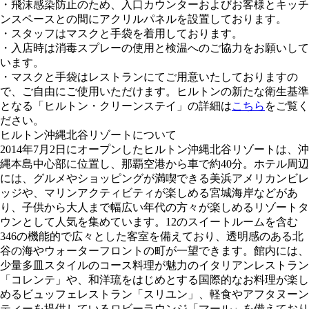
・飛沫感染防止のため、入口カウンターおよびお客様とキッチ
ンスペースとの間にアクリルパネルを設置しております。
・スタッフはマスクと手袋を着用しております。
・入店時は消毒スプレーの使用と検温へのご協力をお願いして
います。
・マスクと手袋はレストランにてご用意いたしておりますの
で、ご自由にご使用いただけます。ヒルトンの新たな衛生基準
となる「ヒルトン・クリーンステイ」の詳細は
こちら
をご覧く
ださい。
ヒルトン沖縄北谷リゾートについて
2014年7月2日にオープンしたヒルトン沖縄北谷リゾートは、沖
縄本島中心部に位置し、那覇空港から車で約40分。ホテル周辺
には、グルメやショッピングが満喫できる美浜アメリカンビレ
ッジや、マリンアクティビティが楽しめる宮城海岸などがあ
り、子供から大人まで幅広い年代の方々が楽しめるリゾートタ
ウンとして人気を集めています。12のスイートルームを含む
346の機能的で広々とした客室を備えており、透明感のある北
谷の海やウォーターフロントの町が一望できます。館内には、
少量多皿スタイルのコース料理が魅力のイタリアンレストラン
「コレンテ」や、和洋琉をはじめとする国際的なお料理が楽し
めるビュッフェレストラン「スリユン」、軽食やアフタヌーン
ティーを提供しているロビーラウンジ「マール」を備えており