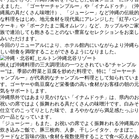
えました。「ゴーヤーチャンプルー」や「イナムドゥチ」（沖
縄風の具だくさん味噌汁）、「ジューシー」など沖縄の伝統的
な料理をはじめ、地元食材を現代風にアレンジした「紅芋パン
ケーキ」や「ポークたまご風オムレツ」など、カップルやご家
族で連泊しても飽きることのない豊富なセレクションをお楽し
みいただけます。
今回のリニューアルにより、ホテル館内にいながらより沖縄ら
しい朝食を満喫することができるようになりました。
例えば沖縄料理の三大調理法の一つとされている“チャンプル
ー”は、季節の野菜と豆腐を炒めた料理で、特に「ゴーヤーチ
ャンプルー」が代表的なチャンプルー料理として知られていま
す。ゴーヤーや島豆腐など栄養価の高い食材がお客様の朝の元
気をサポートします。
沖縄県外ではあまり見かけない「イナムドゥチ」は、県内のお
祝いの席ではよく振舞われる具だくさんの味噌汁です。白みそ
仕立てのこってりとした味で、まろやかながら満足感たっぷり
の一品となっています。
「ジューシー」もまた、お祝いの席でよく振舞われる沖縄風の
炊き込みご飯で、豚三枚肉、人参、干しシイタケ、かまぼこ、
ラードなど旨味の強い食材を複数使用することで食べ応えがあ