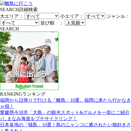
SEARCH
詳細検索
大エリア：
小エリア：
ジャンル：
並び順 ：
SEARCH
RANKING
ランキング
福岡から日帰りで行ける「離島」10選。福岡に来たら行かなき
ゃ損！
愛媛県今治市「大島」の観光スポット&グルメを一挙にご紹介
♪しまなみ海道をプチサイクリング！
日本各地の「猫島」10選！島のニャンコに癒されたい猫好きさ
ん集まれ！