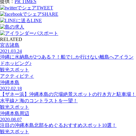
提供：
PR TIMES
TWEET
SHARE
LINE
RELATED
宮古諸島
2021.03.24
沖縄に水納島が2つある？！船でしか行けない離島へアイラン
ドホッピング♪
観光スポット
アクティビティ
沖縄本島
2022.02.18
【ザネー浜】沖縄本島の穴場絶景スポットの行き方と駐車場！
水平線と海のコントラストを一望！
観光スポット
沖縄本島周辺
2020.08.07
注目の沖縄本島北部をめぐるおすすめスポット10選！
観光スポット