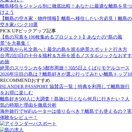
離島移住をジャンル別に徹底比較！あなたに最適な離島を見つ
けよう
【離島の空き家・物件情報】離島へ移住したい方必見！離島の
空き家バンク10選
PICK UP
ピックアップ記事
【島の写真を100枚集めるプロジェクト】あなたの“島の風
景”を大募集！
利尻島から礼文島へ！最北の島を巡る絶景スポットと行き方
台湾2泊3日の十分＆猫村＆九份を巡るノスタルジックなおすす
め旅
絶景のスリランカを3都市周遊！3泊5日よくばりモデルコース
2026年注目の島は？離島好きが選ぶ行ってみたい離島トップ10
RECOMMEND
おすすめ
ISLANDER PASSPORT 協賛店一覧｜特典を利用して離島旅行
をお得に楽しむ
離島好き500人に大調査！島旅に行くなら何月に行きたい？人
気の時期と理由を徹底分析
海外旅行でWiFiルーターは借りるべき？離島でも使えるの？実
体験をレビュー！