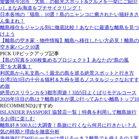
愛媛県今治市「大島」の観光スポット&グルメを一挙にご紹介
♪しまなみ海道をプチサイクリング！
日本各地の「猫島」10選！島のニャンコに癒されたい猫好きさ
ん集まれ！
離島移住をジャンル別に徹底比較！あなたに最適な離島を見つ
けよう
【離島の空き家・物件情報】離島へ移住したい方必見！離島の
空き家バンク10選
PICK UP
ピックアップ記事
【島の写真を100枚集めるプロジェクト】あなたの“島の風
景”を大募集！
利尻島から礼文島へ！最北の島を巡る絶景スポットと行き方
台湾2泊3日の十分＆猫村＆九份を巡るノスタルジックなおすす
め旅
絶景のスリランカを3都市周遊！3泊5日よくばりモデルコース
2026年注目の島は？離島好きが選ぶ行ってみたい離島トップ10
RECOMMEND
おすすめ
ISLANDER PASSPORT 協賛店一覧｜特典を利用して離島旅行
をお得に楽しむ
離島好き500人に大調査！島旅に行くなら何月に行きたい？人
気の時期と理由を徹底分析
海外旅行でWiFiルーターは借りるべき？離島でも使えるの？実