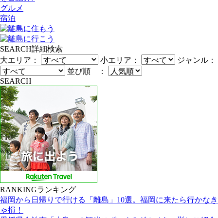
グルメ
宿泊
SEARCH
詳細検索
大エリア：
小エリア：
ジャンル：
並び順 ：
SEARCH
RANKING
ランキング
福岡から日帰りで行ける「離島」10選。福岡に来たら行かなき
ゃ損！