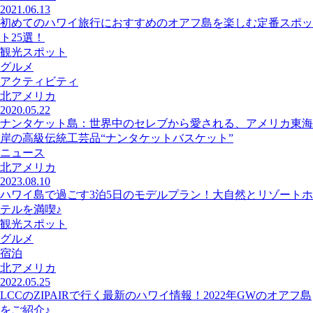
2021.06.13
初めてのハワイ旅行におすすめのオアフ島を楽しむ定番スポッ
ト25選！
観光スポット
グルメ
アクティビティ
北アメリカ
2020.05.22
ナンタケット島：世界中のセレブから愛される、アメリカ東海
岸の高級伝統工芸品“ナンタケットバスケット”
ニュース
北アメリカ
2023.08.10
ハワイ島で過ごす3泊5日のモデルプラン！大自然とリゾートホ
テルを満喫♪
観光スポット
グルメ
宿泊
北アメリカ
2022.05.25
LCCのZIPAIRで行く最新のハワイ情報！2022年GWのオアフ島
をご紹介♪