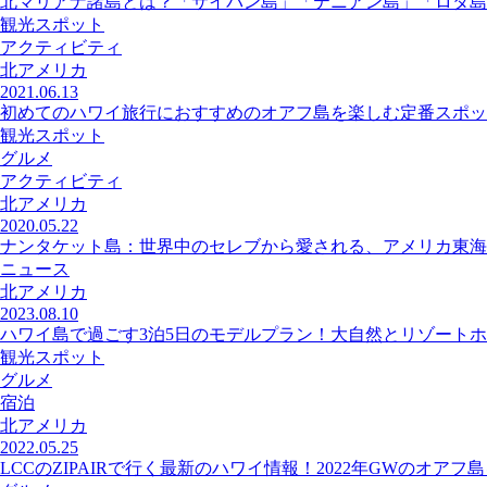
北マリアナ諸島とは？「サイパン島」「テニアン島」「ロタ島
観光スポット
アクティビティ
北アメリカ
2021.06.13
初めてのハワイ旅行におすすめのオアフ島を楽しむ定番スポッ
観光スポット
グルメ
アクティビティ
北アメリカ
2020.05.22
ナンタケット島：世界中のセレブから愛される、アメリカ東海
ニュース
北アメリカ
2023.08.10
ハワイ島で過ごす3泊5日のモデルプラン！大自然とリゾートホ
観光スポット
グルメ
宿泊
北アメリカ
2022.05.25
LCCのZIPAIRで行く最新のハワイ情報！2022年GWのオアフ