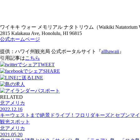
ワイキキ ウォー メモリアル ナタトリウム（Waikiki Natatorium Wa
2815 Kalakaua Ave, Honolulu, HI 96815
公式ホームページ
提供：ハワイ州観光局 公式ポータルサイト『
allhawaii
』
引用記事は
こちら
TWEET
SHARE
LINE
RELATED
北アメリカ
2022.12.16
キーウェストまで絶景ドライブ！フロリダキーズとセブンマイ
観光スポット
北アメリカ
2021.05.20