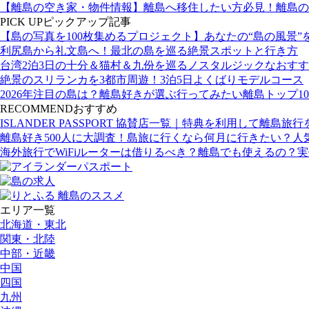
【離島の空き家・物件情報】離島へ移住したい方必見！離島の
PICK UP
ピックアップ記事
【島の写真を100枚集めるプロジェクト】あなたの“島の風景”
利尻島から礼文島へ！最北の島を巡る絶景スポットと行き方
台湾2泊3日の十分＆猫村＆九份を巡るノスタルジックなおす
絶景のスリランカを3都市周遊！3泊5日よくばりモデルコース
2026年注目の島は？離島好きが選ぶ行ってみたい離島トップ10
RECOMMEND
おすすめ
ISLANDER PASSPORT 協賛店一覧｜特典を利用して離島旅
離島好き500人に大調査！島旅に行くなら何月に行きたい？人
海外旅行でWiFiルーターは借りるべき？離島でも使えるの？
エリア一覧
北海道・東北
関東・北陸
中部・近畿
中国
四国
九州