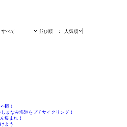
並び順 ：
きゃ損！
♪しまなみ海道をプチサイクリング！
さん集まれ！
けよう