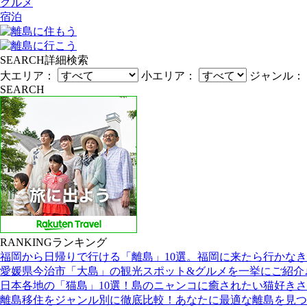
グルメ
宿泊
SEARCH
詳細検索
大エリア：
小エリア：
ジャンル：
SEARCH
RANKING
ランキング
福岡から日帰りで行ける「離島」10選。福岡に来たら行かな
愛媛県今治市「大島」の観光スポット&グルメを一挙にご紹介
日本各地の「猫島」10選！島のニャンコに癒されたい猫好き
離島移住をジャンル別に徹底比較！あなたに最適な離島を見つ