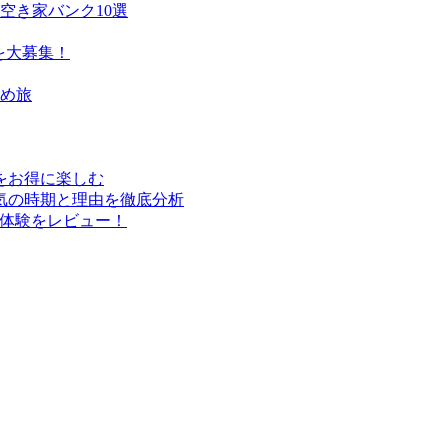
空き家バンク10選
を大募集！
すめ旅
行をお得に楽しむ
気の時期と理由を徹底分析
実体験をレビュー！