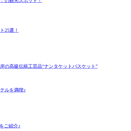
」の観光スポット！
ト25選！
岸の高級伝統工芸品“ナンタケットバスケット”
テルを満喫♪
島をご紹介♪