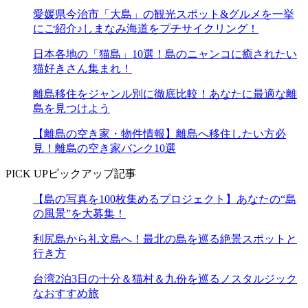
愛媛県今治市「大島」の観光スポット&グルメを一挙
にご紹介♪しまなみ海道をプチサイクリング！
日本各地の「猫島」10選！島のニャンコに癒されたい
猫好きさん集まれ！
離島移住をジャンル別に徹底比較！あなたに最適な離
島を見つけよう
【離島の空き家・物件情報】離島へ移住したい方必
見！離島の空き家バンク10選
PICK UP
ピックアップ記事
【島の写真を100枚集めるプロジェクト】あなたの“島
の風景”を大募集！
利尻島から礼文島へ！最北の島を巡る絶景スポットと
行き方
台湾2泊3日の十分＆猫村＆九份を巡るノスタルジック
なおすすめ旅