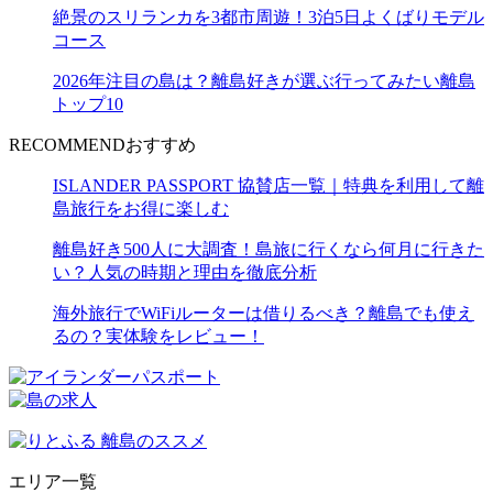
絶景のスリランカを3都市周遊！3泊5日よくばりモデル
コース
2026年注目の島は？離島好きが選ぶ行ってみたい離島
トップ10
RECOMMEND
おすすめ
ISLANDER PASSPORT 協賛店一覧｜特典を利用して離
島旅行をお得に楽しむ
離島好き500人に大調査！島旅に行くなら何月に行きた
い？人気の時期と理由を徹底分析
海外旅行でWiFiルーターは借りるべき？離島でも使え
るの？実体験をレビュー！
エリア一覧