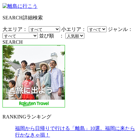
SEARCH
詳細検索
大エリア：
小エリア：
ジャンル：
並び順 ：
SEARCH
RANKING
ランキング
福岡から日帰りで行ける「離島」10選。福岡に来たら
行かなきゃ損！