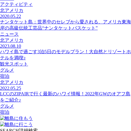
アクティビティ
北アメリカ
2020.05.22
ナンタケット島：世界中のセレブから愛される、アメリカ東海
岸の高級伝統工芸品“ナンタケットバスケット”
ニュース
北アメリカ
2023.08.10
ハワイ島で過ごす3泊5日のモデルプラン！大自然とリゾートホ
テルを満喫♪
観光スポット
グルメ
宿泊
北アメリカ
2022.05.25
LCCのZIPAIRで行く最新のハワイ情報！2022年GWのオアフ島
をご紹介♪
グルメ
宿泊
SEARCH
詳細検索