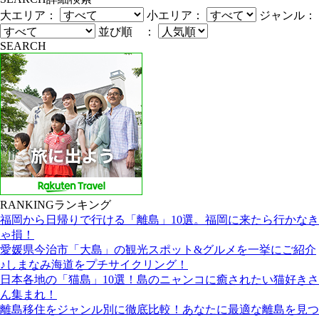
大エリア：
小エリア：
ジャンル：
並び順 ：
SEARCH
RANKING
ランキング
福岡から日帰りで行ける「離島」10選。福岡に来たら行かなき
ゃ損！
愛媛県今治市「大島」の観光スポット&グルメを一挙にご紹介
♪しまなみ海道をプチサイクリング！
日本各地の「猫島」10選！島のニャンコに癒されたい猫好きさ
ん集まれ！
離島移住をジャンル別に徹底比較！あなたに最適な離島を見つ