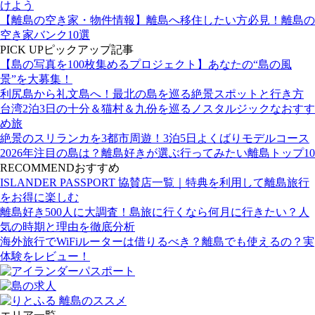
けよう
【離島の空き家・物件情報】離島へ移住したい方必見！離島の
空き家バンク10選
PICK UP
ピックアップ記事
【島の写真を100枚集めるプロジェクト】あなたの“島の風
景”を大募集！
利尻島から礼文島へ！最北の島を巡る絶景スポットと行き方
台湾2泊3日の十分＆猫村＆九份を巡るノスタルジックなおすす
め旅
絶景のスリランカを3都市周遊！3泊5日よくばりモデルコース
2026年注目の島は？離島好きが選ぶ行ってみたい離島トップ10
RECOMMEND
おすすめ
ISLANDER PASSPORT 協賛店一覧｜特典を利用して離島旅行
をお得に楽しむ
離島好き500人に大調査！島旅に行くなら何月に行きたい？人
気の時期と理由を徹底分析
海外旅行でWiFiルーターは借りるべき？離島でも使えるの？実
体験をレビュー！