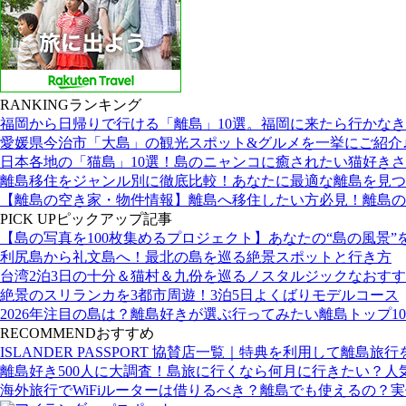
RANKING
ランキング
福岡から日帰りで行ける「離島」10選。福岡に来たら行かな
愛媛県今治市「大島」の観光スポット&グルメを一挙にご紹介
日本各地の「猫島」10選！島のニャンコに癒されたい猫好き
離島移住をジャンル別に徹底比較！あなたに最適な離島を見つ
【離島の空き家・物件情報】離島へ移住したい方必見！離島の
PICK UP
ピックアップ記事
【島の写真を100枚集めるプロジェクト】あなたの“島の風景”
利尻島から礼文島へ！最北の島を巡る絶景スポットと行き方
台湾2泊3日の十分＆猫村＆九份を巡るノスタルジックなおす
絶景のスリランカを3都市周遊！3泊5日よくばりモデルコース
2026年注目の島は？離島好きが選ぶ行ってみたい離島トップ10
RECOMMEND
おすすめ
ISLANDER PASSPORT 協賛店一覧｜特典を利用して離島旅
離島好き500人に大調査！島旅に行くなら何月に行きたい？人
海外旅行でWiFiルーターは借りるべき？離島でも使えるの？