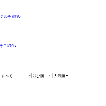
テルを満喫♪
島をご紹介♪
並び順 ：