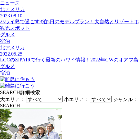
ニュース
北アメリカ
2023.08.10
ハワイ島で過ごす3泊5日のモデルプラン！大自然とリゾートホ
観光スポット
グルメ
宿泊
北アメリカ
2022.05.25
LCCのZIPAIRで行く最新のハワイ情報！2022年GWのオアフ
グルメ
宿泊
SEARCH
詳細検索
大エリア：
小エリア：
ジャンル：
SEARCH