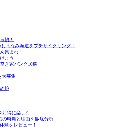
きゃ損！
♪しまなみ海道をプチサイクリング！
さん集まれ！
けよう
空き家バンク10選
を大募集！
すめ旅
行をお得に楽しむ
気の時期と理由を徹底分析
実体験をレビュー！