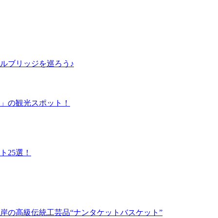
ルブリッジを巡ろう♪
」の観光スポット！
ト25選！
岸の高級伝統工芸品“ナンタケットバスケット”