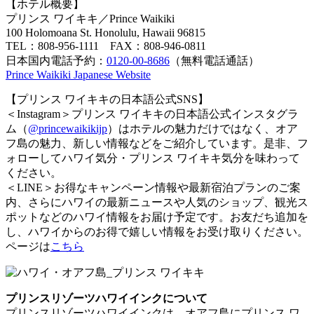
【ホテル概要】
プリンス ワイキキ／Prince Waikiki
100 Holomoana St. Honolulu, Hawaii 96815
TEL：808-956-1111 FAX：808-946-0811
日本国内電話予約：
0120-00-8686
（無料電話通話）
Prince Waikiki Japanese Website
【プリンス ワイキキの日本語公式SNS】
＜Instagram＞プリンス ワイキキの日本語公式インスタグラ
ム（
@princewaikikijp
）はホテルの魅力だけではなく、オア
フ島の魅力、新しい情報などをご紹介しています。是非、フ
ォローしてハワイ気分・プリンス ワイキキ気分を味わって
ください。
＜LINE＞お得なキャンペーン情報や最新宿泊プランのご案
内、さらにハワイの最新ニュースや人気のショップ、観光ス
ポットなどのハワイ情報をお届け予定です。お友だち追加を
し、ハワイからのお得で嬉しい情報をお受け取りください。
ページは
こちら
プリンスリゾーツハワイインクについて
プリンスリゾーツハワイインクは、オアフ島にプリンス ワ