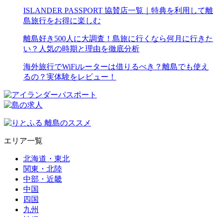
ISLANDER PASSPORT 協賛店一覧｜特典を利用して離
島旅行をお得に楽しむ
離島好き500人に大調査！島旅に行くなら何月に行きた
い？人気の時期と理由を徹底分析
海外旅行でWiFiルーターは借りるべき？離島でも使え
るの？実体験をレビュー！
エリア一覧
北海道・東北
関東・北陸
中部・近畿
中国
四国
九州