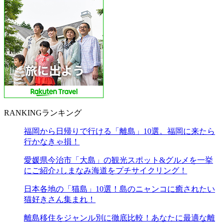
RANKING
ランキング
福岡から日帰りで行ける「離島」10選。福岡に来たら
行かなきゃ損！
愛媛県今治市「大島」の観光スポット&グルメを一挙
にご紹介♪しまなみ海道をプチサイクリング！
日本各地の「猫島」10選！島のニャンコに癒されたい
猫好きさん集まれ！
離島移住をジャンル別に徹底比較！あなたに最適な離