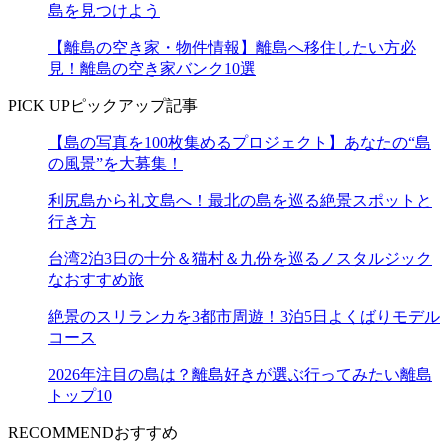
島を見つけよう
【離島の空き家・物件情報】離島へ移住したい方必
見！離島の空き家バンク10選
PICK UP
ピックアップ記事
【島の写真を100枚集めるプロジェクト】あなたの“島
の風景”を大募集！
利尻島から礼文島へ！最北の島を巡る絶景スポットと
行き方
台湾2泊3日の十分＆猫村＆九份を巡るノスタルジック
なおすすめ旅
絶景のスリランカを3都市周遊！3泊5日よくばりモデル
コース
2026年注目の島は？離島好きが選ぶ行ってみたい離島
トップ10
RECOMMEND
おすすめ