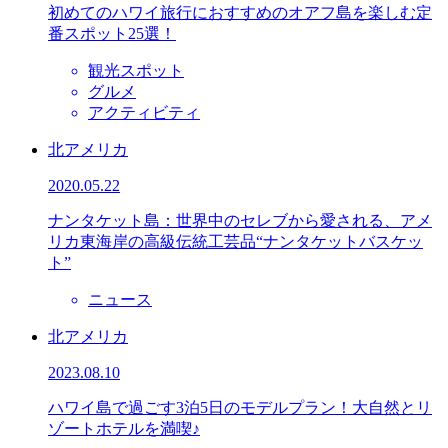
初めてのハワイ旅行におすすめのオアフ島を楽しむ定
番スポット25選！
観光スポット
グルメ
アクティビティ
北アメリカ
2020.05.22
ナンタケット島：世界中のセレブから愛される、アメ
リカ東海岸の高級伝統工芸品“ナンタケットバスケッ
ト”
ニュース
北アメリカ
2023.08.10
ハワイ島で過ごす3泊5日のモデルプラン！大自然とリ
ゾートホテルを満喫♪