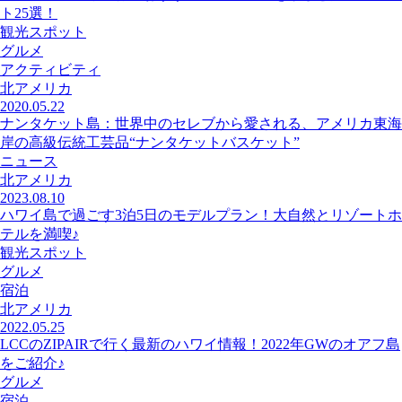
ト25選！
観光スポット
グルメ
アクティビティ
北アメリカ
2020.05.22
ナンタケット島：世界中のセレブから愛される、アメリカ東海
岸の高級伝統工芸品“ナンタケットバスケット”
ニュース
北アメリカ
2023.08.10
ハワイ島で過ごす3泊5日のモデルプラン！大自然とリゾートホ
テルを満喫♪
観光スポット
グルメ
宿泊
北アメリカ
2022.05.25
LCCのZIPAIRで行く最新のハワイ情報！2022年GWのオアフ島
をご紹介♪
グルメ
宿泊