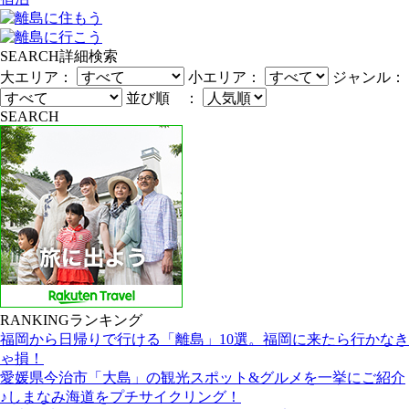
SEARCH
詳細検索
大エリア：
小エリア：
ジャンル：
並び順 ：
SEARCH
RANKING
ランキング
福岡から日帰りで行ける「離島」10選。福岡に来たら行かなき
ゃ損！
愛媛県今治市「大島」の観光スポット&グルメを一挙にご紹介
♪しまなみ海道をプチサイクリング！