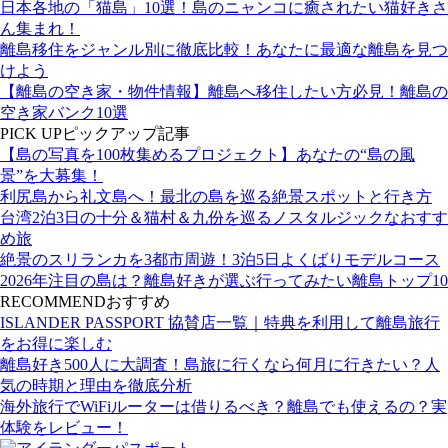
日本各地の「猫島」10選！島のニャンコに癒されたい猫好きさ
ん集まれ！
離島移住をジャンル別に徹底比較！あなたに最適な離島を見つ
けよう
【離島の空き家・物件情報】離島へ移住したい方必見！離島の
空き家バンク10選
PICK UP
ピックアップ記事
【島の写真を100枚集めるプロジェクト】あなたの“島の風
景”を大募集！
利尻島から礼文島へ！最北の島を巡る絶景スポットと行き方
台湾2泊3日の十分＆猫村＆九份を巡るノスタルジックなおすす
め旅
絶景のスリランカを3都市周遊！3泊5日よくばりモデルコース
2026年注目の島は？離島好きが選ぶ行ってみたい離島トップ10
RECOMMEND
おすすめ
ISLANDER PASSPORT 協賛店一覧｜特典を利用して離島旅行
をお得に楽しむ
離島好き500人に大調査！島旅に行くなら何月に行きたい？人
気の時期と理由を徹底分析
海外旅行でWiFiルーターは借りるべき？離島でも使えるの？実
体験をレビュー！