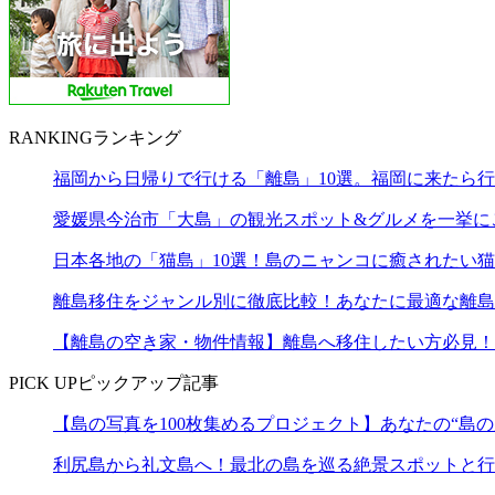
RANKING
ランキング
福岡から日帰りで行ける「離島」10選。福岡に来たら
愛媛県今治市「大島」の観光スポット&グルメを一挙に
日本各地の「猫島」10選！島のニャンコに癒されたい
離島移住をジャンル別に徹底比較！あなたに最適な離島
【離島の空き家・物件情報】離島へ移住したい方必見！
PICK UP
ピックアップ記事
【島の写真を100枚集めるプロジェクト】あなたの“島の
利尻島から礼文島へ！最北の島を巡る絶景スポットと行